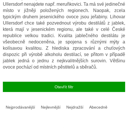
Ullersdorf nenajdete např. meruňkovici. Ta má své jedinečné
místo v jižněji položených regionech. Naopak, zcela
typickým druhem jesenického ovoce jsou jeřabiny. Lihovar
Ullersdorf chce také pozvednout výrobu destilátů z jablek,
která mají v jesenickém regionu, ale také v celé České
republice velkou tradici. Kvalita jablečného destilátu je
všeobecně nedoceněna, je spojena s různými mýty a
kolísavou kvalitou. Z hlediska zpracování a chuťových
dispozic při výrobě alkoholu destilací, se přitom v případě
jablek jedná o jednu z nejkvalitnějších surovin. Většinu
ovoce pochází od místních pěstitelů a sběračů.
Otevřít filtr
Ř
a
Nejprodávanější
Nejlevnější
Nejdražší
Abecedně
z
e
V
n