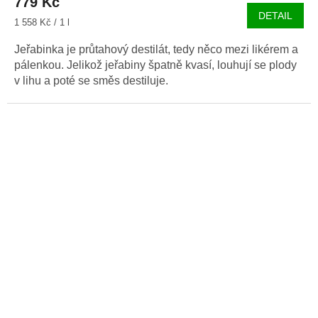
779 Kč
DETAIL
Měrná
1 558 Kč / 1 l
cena:
Jeřabinka je průtahový destilát, tedy něco mezi likérem a
pálenkou. Jelikož jeřabiny špatně kvasí, louhují se plody
v lihu a poté se směs destiluje.