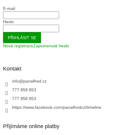
E-mail
Heslo
PŘIHLÁSIT SE
Nová registrace
Zapomenuté heslo
Kontakt
info
@
panalfred.cz
777 858 853
777 858 853
https://www.facebook.com/panalfredcz/timeline
Přijímáme online platby