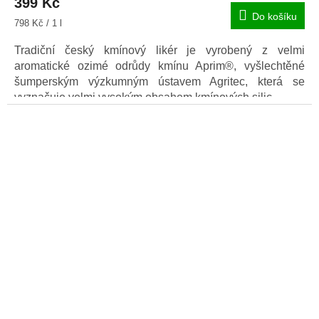
399 Kč
Do košíku
Měrná
798 Kč / 1 l
cena:
Tradiční český kmínový likér je vyrobený z velmi
aromatické ozimé odrůdy kmínu Aprim®, vyšlechtěné
šumperským výzkumným ústavem Agritec, která se
vyznačuje velmi vysokým obsahem kmínových silic