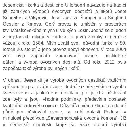
Jesenická likérka a destilerie Ullersdorf navazuje na tradici
již zaniklých výrobců ovocných destilátů a likérů Josef
Schreiber z Vikýřovic, Josef Just ze Šumperku a Siegfried
Gessler z Krnova. Celý provoz je umístěn v prostorách
tzv. Maršíkovského mlýna u Velkých Losin. Jedná se o jeden
z nejstarších mlýnů v Podesní a první zmínky o něm se
vážou k roku 1584. Mlýn ztratil svoji původní funkci v 80.
letech 20. století a jeho provoz nebyl obnoven. V roce 2004
zde bylo započato zpracování ovoce, pěstitelské
pálení a výroba ovocných destilátů. Od roku 2012 byla
započata také výroba bylinných likérů.
V oblasti Jeseníků je výroba ovocných destilátů tradičním
způsobem zpracování ovoce. Jedná se především o výrobu
švestkového a jablečného destilátu, pro jejichž pěstování
zde byly a jsou, vhodné podmínky, především dostatek
kvalitního cidrového ovoce. Díky příznivému klimatu a dobré
půdě pro pěstování ovoce, se celé oblasti Podesní v
minulosti přezdívalo „Severomoravská ovocná komora“. Již
v německé minulosti kraje se však drobní výrobci