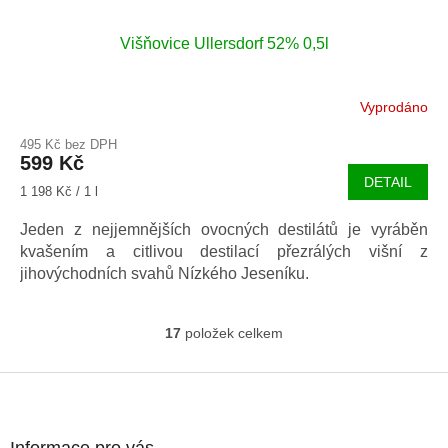
Višňovice Ullersdorf 52% 0,5l
Vyprodáno
495 Kč bez DPH
599 Kč
DETAIL
Měrná
1 198 Kč / 1 l
cena:
Jeden z nejjemnějších ovocných destilátů je vyráběn
kvašením a citlivou destilací přezrálých višní z
jihovýchodních svahů Nízkého Jeseníku.
17
položek celkem
O
v
l
Z
á
á
d
p
a