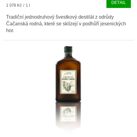
DETAIL
Měrná
1 078 Kč / 1 l
cena:
Tradiční jednodruhový švestkový destilát z odrůdy
Čačanská rodná, které se sklízejí v podhůří jesenických
hor.