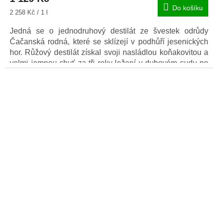
Do košíku
Měrná
2 258 Kč / 1 l
cena:
Jedná se o jednodruhový destilát ze švestek odrůdy
Čačanská rodná, které se sklízejí v podhůří jesenických
hor. Růžový destilát získal svoji nasládlou koňakovitou a
velmi jemnou chuť za tři roky ležení v dubovém sudu po
portském víně.