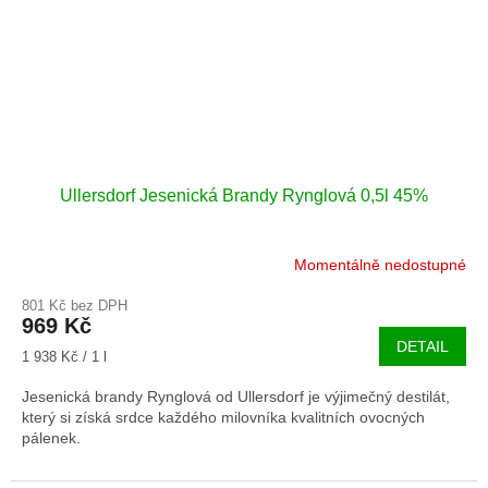
Ullersdorf Jesenická Brandy Rynglová 0,5l 45%
Momentálně nedostupné
801 Kč bez DPH
969 Kč
DETAIL
Měrná
1 938 Kč / 1 l
cena:
Jesenická brandy Rynglová od Ullersdorf je výjimečný destilát,
který si získá srdce každého milovníka kvalitních ovocných
pálenek.