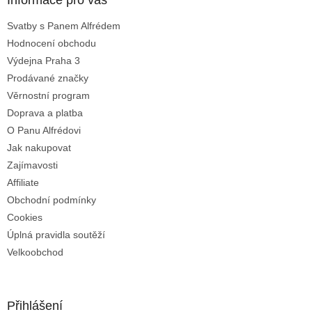
a
Informace pro vás
c
t
í
Svatby s Panem Alfrédem
í
p
Hodnocení obchodu
r
v
Výdejna Praha 3
k
Prodávané značky
y
Věrnostní program
v
ý
Doprava a platba
p
O Panu Alfrédovi
i
Jak nakupovat
s
u
Zajímavosti
Affiliate
Obchodní podmínky
Cookies
Úplná pravidla soutěží
Velkoobchod
Přihlášení