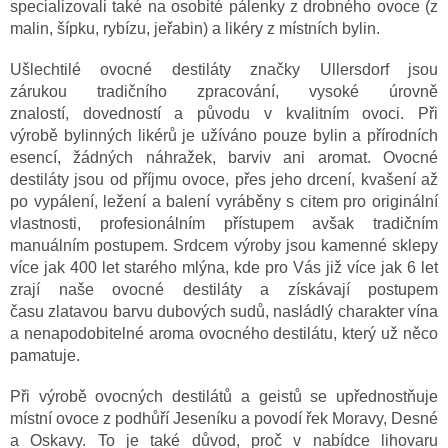
specializovali také na osobité pálenky z drobného ovoce (z
malin, šípku, rybízu, jeřabin) a likéry z místních bylin.
Ušlechtilé ovocné destiláty značky Ullersdorf jsou
zárukou tradičního zpracování, vysoké úrovně
znalostí, dovedností a původu v kvalitním ovoci. Při
výrobě bylinných likérů je užíváno pouze bylin a přírodních
esencí, žádných náhražek, barviv ani aromat. Ovocné
destiláty jsou od příjmu ovoce, přes jeho drcení, kvašení až
po vypálení, ležení a balení vyráběny s citem pro originální
vlastnosti, profesionálním přístupem avšak tradičním
manuálním postupem. Srdcem výroby jsou kamenné sklepy
více jak 400 let starého mlýna, kde pro Vás již více jak 6 let
zrají naše ovocné destiláty a získávají postupem
času zlatavou barvu dubových sudů, nasládlý charakter vína
a nenapodobitelné aroma ovocného destilátu, který už něco
pamatuje.
Při výrobě ovocných destilátů a geistů se upřednostňuje
místní ovoce z podhůří Jeseníku a povodí řek Moravy, Desné
a Oskavy. To je také důvod, proč v nabídce lihovaru