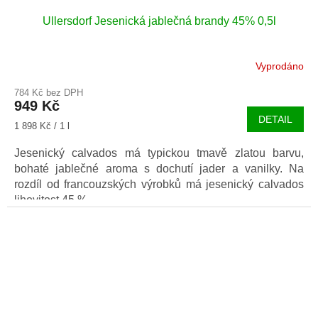
Ullersdorf Jesenická jablečná brandy 45% 0,5l
Vyprodáno
784 Kč bez DPH
949 Kč
DETAIL
Měrná
1 898 Kč / 1 l
cena:
Jesenický calvados má typickou tmavě zlatou barvu,
bohaté jablečné aroma s dochutí jader a vanilky. Na
rozdíl od francouzských výrobků má jesenický calvados
lihovitost 45 %.