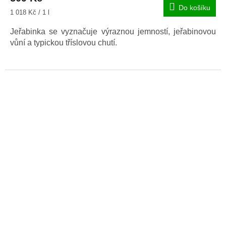
Do košíku
Měrná
1 018 Kč / 1 l
cena:
Jeřabinka se vyznačuje výraznou jemností, jeřabinovou
vůní a typickou tříslovou chutí.