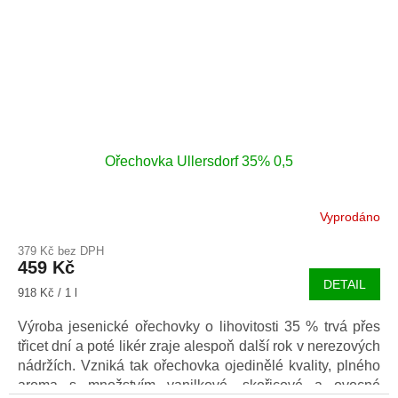
Ořechovka Ullersdorf 35% 0,5
Vyprodáno
379 Kč bez DPH
459 Kč
DETAIL
Měrná
918 Kč / 1 l
cena:
Výroba jesenické ořechovky o lihovitosti 35 % trvá přes
třicet dní a poté likér zraje alespoň další rok v nerezových
nádržích. Vzniká tak ořechovka ojedinělé kvality, plného
aroma s množstvím vanilkové, skořicové a ovocné