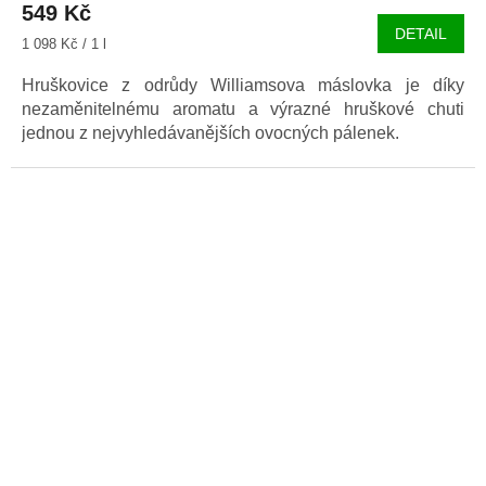
549 Kč
DETAIL
Měrná
1 098 Kč / 1 l
cena:
Hruškovice z odrůdy Williamsova máslovka je díky
nezaměnitelnému aromatu a výrazné hruškové chuti
jednou z nejvyhledávanějších ovocných pálenek.