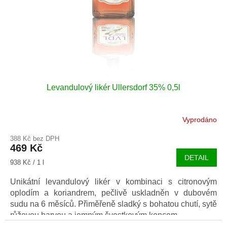
Levandulový likér Ullersdorf 35% 0,5l
Vyprodáno
388 Kč bez DPH
469 Kč
DETAIL
Měrná
938 Kč / 1 l
cena:
Unikátní levandulový likér v kombinaci s citronovým
oplodím a koriandrem, pečlivě uskladněn v dubovém
sudu na 6 měsíců. Přiměřeně sladký s bohatou chutí, sytě
růžovou barvou a jemným švestkovým koncem.