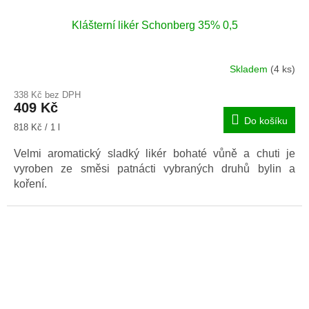
Klášterní likér Schonberg 35% 0,5
Skladem
(4 ks)
338 Kč bez DPH
409 Kč
Do košíku
Měrná
818 Kč / 1 l
cena:
Velmi aromatický sladký likér bohaté vůně a chuti je
vyroben ze směsi patnácti vybraných druhů bylin a
koření.