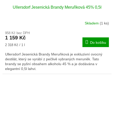
Ullersdorf Jesenická Brandy Meruňková 45% 0,5l
Skladem
(1 ks)
958 Kč bez DPH
1 159 Kč
Do košíku
Měrná
2 318 Kč / 1 l
cena:
Ullersdorf Jesenická Brandy Meruňková je exkluzivní ovocný
destilát, který se vyrábí z pečlivě vybraných meruněk. Tato
brandy se pyšní obsahem alkoholu 45 % a je dodávána v
elegantní 0,5l lahvi.