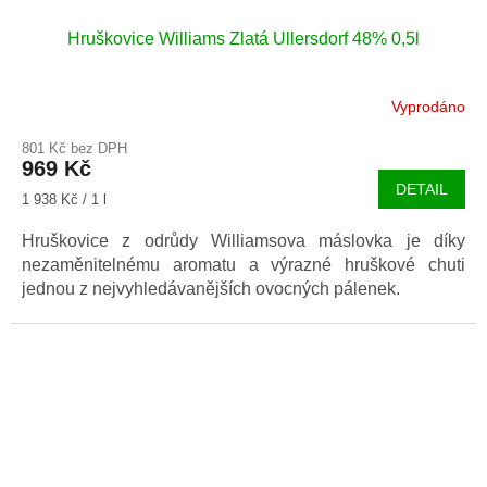
Hruškovice Williams Zlatá Ullersdorf 48% 0,5l
Vyprodáno
801 Kč bez DPH
969 Kč
DETAIL
Měrná
1 938 Kč / 1 l
cena:
Hruškovice z odrůdy Williamsova máslovka je díky
nezaměnitelnému aromatu a výrazné hruškové chuti
jednou z nejvyhledávanějších ovocných pálenek.