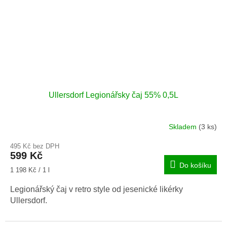
Ullersdorf Legionářsky čaj 55% 0,5L
Skladem
(3 ks)
495 Kč bez DPH
599 Kč
Do košíku
Měrná
1 198 Kč / 1 l
cena:
Legionářský čaj v retro style od jesenické likérky
Ullersdorf.