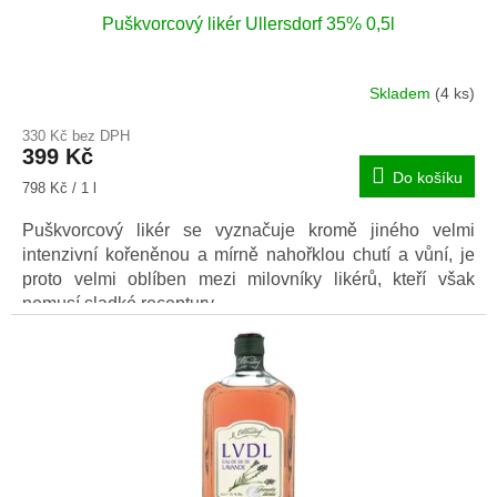
Puškvorcový likér Ullersdorf 35% 0,5l
Skladem
(4 ks)
330 Kč bez DPH
399 Kč
Do košíku
Měrná
798 Kč / 1 l
cena:
Puškvorcový likér se vyznačuje kromě jiného velmi
intenzivní kořeněnou a mírně nahořklou chutí a vůní, je
proto velmi oblíben mezi milovníky likérů, kteří však
nemusí sladké receptury.