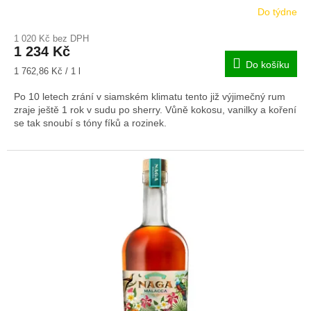
Do týdne
1 020 Kč bez DPH
1 234 Kč
Do košíku
Měrná
1 762,86 Kč / 1 l
cena:
Po 10 letech zrání v siamském klimatu tento již výjimečný rum
zraje ještě 1 rok v sudu po sherry. Vůně kokosu, vanilky a koření
se tak snoubí s tóny fíků a rozinek.