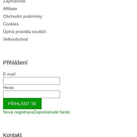
u
Zajímavosti
Affiliate
Obchodní podmínky
Cookies
Úplná pravidla soutěží
Velkoobchod
Přihlášení
E-mail
Heslo
PŘIHLÁSIT SE
Nová registrace
Zapomenuté heslo
Kontakt