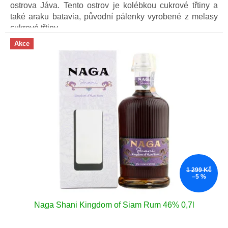
ostrova Jáva. Tento ostrov je kolébkou cukrové třtiny a
také araku batavia, původní pálenky vyrobené z melasy
cukrové třtiny.
Akce
1 299 Kč
–5 %
Naga Shani Kingdom of Siam Rum 46% 0,7l