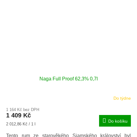
Naga Full Proof 62,3% 0,7l
Do týdne
1 164 Kč bez DPH
1 409 Kč
Do košíku
Měrná
2 012,86 Kč / 1 l
cena:
Tento rum ze starověkého Siamského království byl