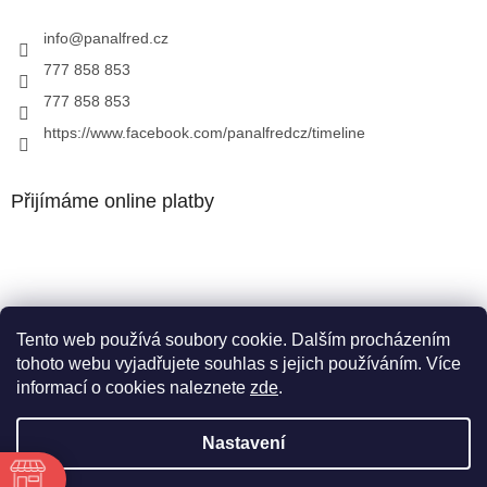
info
@
panalfred.cz
777 858 853
777 858 853
https://www.facebook.com/panalfredcz/timeline
Přijímáme online platby
Tento web používá soubory cookie. Dalším procházením
Facebook
tohoto webu vyjadřujete souhlas s jejich používáním. Více
informací o cookies naleznete
zde
.
Nastavení
Vytvořil Shoptet