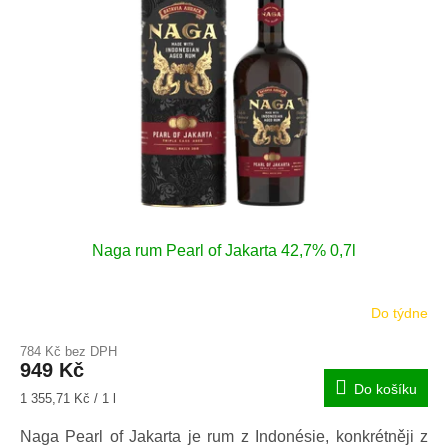
u
s
k
p
t
r
ů
o
d
u
k
t
ů
Naga rum Pearl of Jakarta 42,7% 0,7l
Do týdne
784 Kč bez DPH
949 Kč
Do košíku
Měrná
1 355,71 Kč / 1 l
cena:
Naga Pearl of Jakarta je rum z Indonésie, konkrétněji z