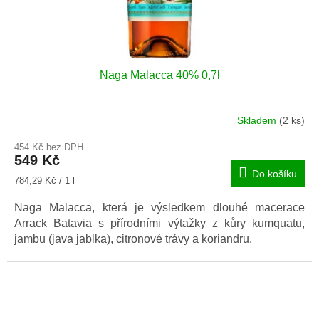
Naga Malacca 40% 0,7l
Skladem
(2 ks)
Průměrné
hodnocení
454 Kč bez DPH
produktu
549 Kč
je
Do košíku
5,0
Měrná
784,29 Kč / 1 l
z
cena:
5
Naga Malacca, která je výsledkem dlouhé macerace
hvězdiček.
Arrack Batavia s přírodními výtažky z kůry kumquatu,
jambu (java jablka), citronové trávy a koriandru.