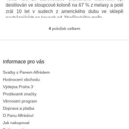
destilován ve sloupcové koloně na 67 % z melasy a poté
zrál 10 let v sudech z amerického dubu ve sklepě
nacházejících se kousek od Jihočínského moře.
4
položek celkem
O
v
l
Z
á
á
d
p
a
a
Informace pro vás
c
t
í
Svatby s Panem Alfrédem
í
p
Hodnocení obchodu
r
v
Výdejna Praha 3
k
Prodávané značky
y
Věrnostní program
v
ý
Doprava a platba
p
O Panu Alfrédovi
i
Jak nakupovat
s