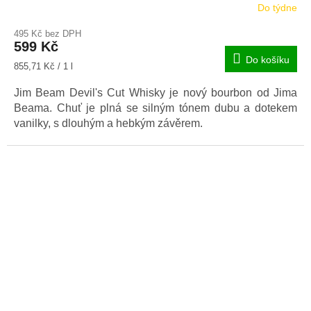
Do týdne
495 Kč bez DPH
599 Kč
Do košíku
Měrná
855,71 Kč / 1 l
cena:
Jim Beam Devil's Cut Whisky je nový bourbon od Jima
Beama. Chuť je plná se silným tónem dubu a dotekem
vanilky, s dlouhým a hebkým závěrem.