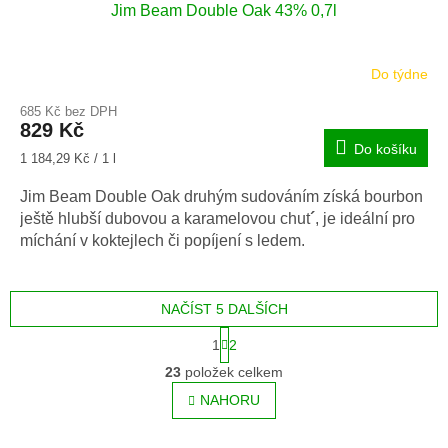
Jim Beam Double Oak 43% 0,7l
Do týdne
685 Kč bez DPH
829 Kč
Do košíku
Měrná
1 184,29 Kč / 1 l
cena:
Jim Beam Double Oak druhým sudováním získá bourbon
ještě hlubší dubovou a karamelovou chut
´
, je ideální pro
míchání v koktejlech či popíjení s ledem.
NAČÍST 5 DALŠÍCH
S
1
2
t
O
r
23
položek celkem
v
á
l
NAHORU
n
á
k
o
d