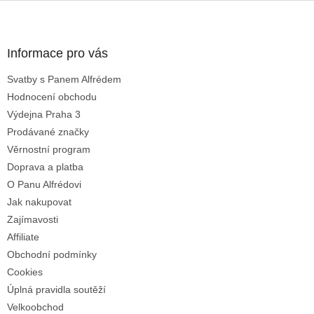
v
Z
a
á
c
á
n
í
p
í
p
a
Informace pro vás
r
t
v
Svatby s Panem Alfrédem
í
k
Hodnocení obchodu
y
v
Výdejna Praha 3
ý
Prodávané značky
p
Věrnostní program
i
s
Doprava a platba
u
O Panu Alfrédovi
Jak nakupovat
Zajímavosti
Affiliate
Obchodní podmínky
Cookies
Úplná pravidla soutěží
Velkoobchod