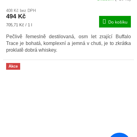
408 Kč bez DPH
494 Kč
Do košíku
Měrná
705,71 Kč / 1 l
cena:
Pečlivě řemeslně destilovaná, osm let zrající Buffalo
Trace je bohatá, komplexní a jemná v chuti, je to zkrátka
proklatě dobrá whiskey.
Akce