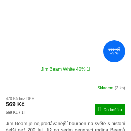
599 Kč
–5 %
Jim Beam White 40% 1l
Skladem
(2 ks)
Průměrné
hodnocení
470 Kč bez DPH
produktu
569 Kč
je
Do košíku
5,0
Měrná
569 Kč / 1 l
z
cena:
5
Jim Beam je nejprodávanější bourbon na světě s historií
hvězdiček.
delší než 200 let. Již po sedm generací rodina Beamů