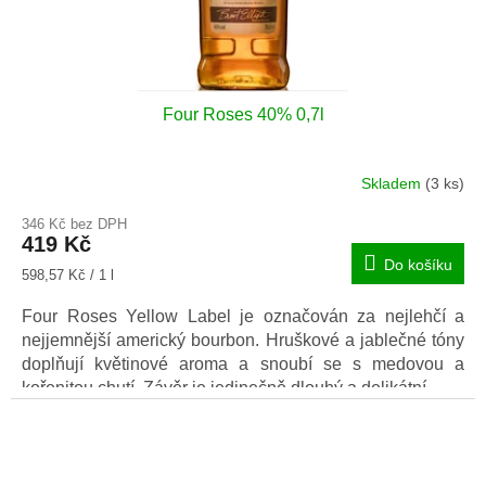
Four Roses 40% 0,7l
Skladem
(3 ks)
Průměrné
hodnocení
346 Kč bez DPH
produktu
419 Kč
je
Do košíku
5,0
Měrná
598,57 Kč / 1 l
z
cena:
5
Four Roses Yellow Label je označován za nejlehčí a
hvězdiček.
nejjemnější americký bourbon. Hruškové a jablečné tóny
doplňují květinové aroma a snoubí se s medovou a
kořenitou chutí. Závěr je jedinečně dlouhý a delikátní.