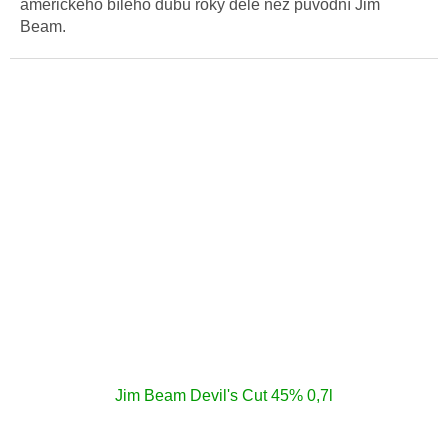
amerického bílého dubu roky déle než původní Jim
Beam.
Jim Beam Devil's Cut 45% 0,7l