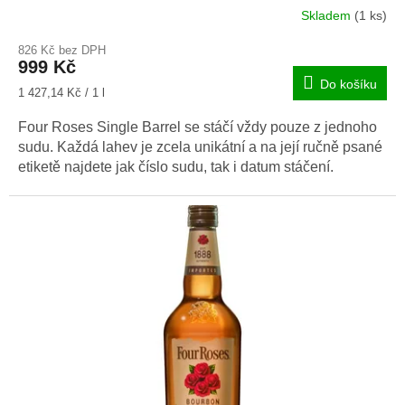
Skladem
(1 ks)
Průměrné
hodnocení
826 Kč bez DPH
produktu
999 Kč
je
Do košíku
4,0
Měrná
1 427,14 Kč / 1 l
z
cena:
5
Four Roses Single Barrel se stáčí vždy pouze z jednoho
hvězdiček.
sudu. Každá lahev je zcela unikátní a na její ručně psané
etiketě najdete jak číslo sudu, tak i datum stáčení.