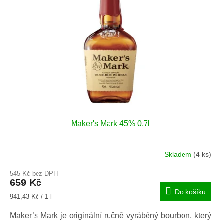
u
s
k
p
t
r
ů
o
d
u
k
t
ů
Maker's Mark 45% 0,7l
Skladem
(4 ks)
545 Kč bez DPH
659 Kč
Do košíku
Měrná
941,43 Kč / 1 l
cena:
Maker’s Mark je originální ručně vyráběný bourbon, který