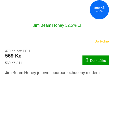
599 Kč
–5 %
Jim Beam Honey 32,5% 1l
Do týdne
470 Kč bez DPH
569 Kč
Do košíku
Měrná
569 Kč / 1 l
cena:
Jim Beam Honey je první bourbon ochucený medem.