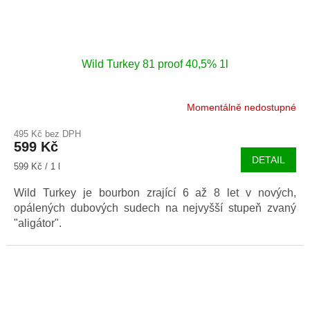
Wild Turkey 81 proof 40,5% 1l
Momentálně nedostupné
495 Kč bez DPH
599 Kč
DETAIL
Měrná
599 Kč / 1 l
cena:
Wild Turkey je bourbon zrající 6 až 8 let v nových,
opálených dubových sudech na nejvyšší stupeň zvaný
"aligátor".