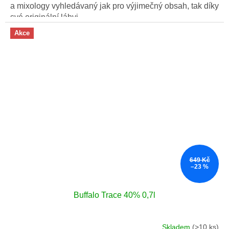
a mixology vyhledávaný jak pro výjimečný obsah, tak díky
své originální láhvi.
Akce
649 Kč
–23 %
Buffalo Trace 40% 0,7l
Skladem
(>10 ks)