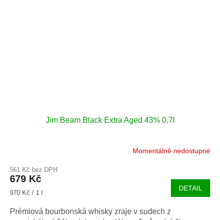
Jim Beam Black Extra Aged 43% 0,7l
Momentálně nedostupné
561 Kč bez DPH
679 Kč
DETAIL
Měrná
970 Kč / 1 l
cena:
Prémiová bourbonská whisky zraje v sudech z