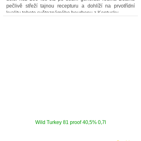
pečlivě střeží tajnou recepturu a dohlíží na prvotřídní
kvalitu tohoto světoznámého bourbonu z Kentucky.
Wild Turkey 81 proof 40,5% 0,7l