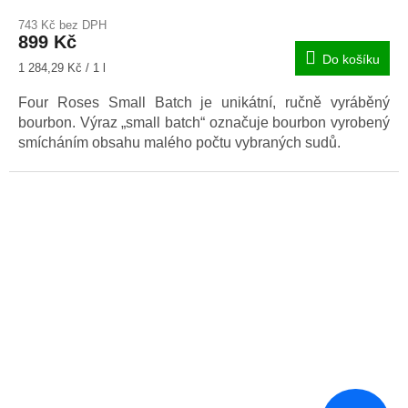
743 Kč bez DPH
899 Kč
Do košíku
Měrná
1 284,29 Kč / 1 l
cena:
Four Roses Small Batch je unikátní, ručně vyráběný
bourbon. Výraz „small batch“ označuje bourbon vyrobený
smícháním obsahu malého počtu vybraných sudů.