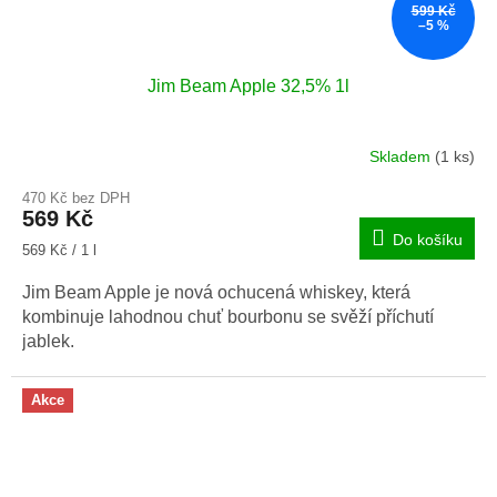
599 Kč
–5 %
Jim Beam Apple 32,5% 1l
Skladem
(1 ks)
Průměrné
hodnocení
470 Kč bez DPH
produktu
569 Kč
je
Do košíku
3,0
Měrná
569 Kč / 1 l
z
cena:
5
Jim Beam Apple je nová ochucená whiskey, která
hvězdiček.
kombinuje lahodnou chuť bourbonu se svěží příchutí
jablek.
Akce