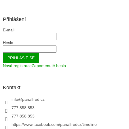
Přihlášení
E-mail
Heslo
PŘIHLÁSIT SE
Nová registrace
Zapomenuté heslo
Kontakt
info
@
panalfred.cz
777 858 853
777 858 853
https://www.facebook.com/panalfredcz/timeline