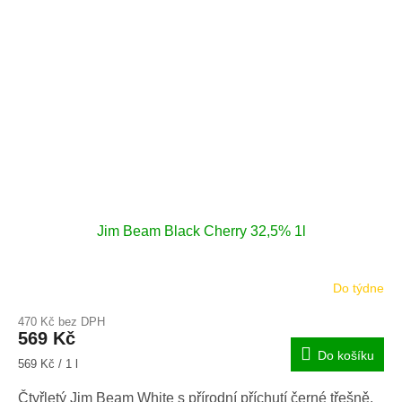
Jim Beam Black Cherry 32,5% 1l
Do týdne
470 Kč bez DPH
569 Kč
Do košíku
Měrná
569 Kč / 1 l
cena:
Čtyřletý Jim Beam White s přírodní příchutí černé třešně.