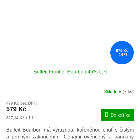
679 Kč
–14 %
Bulleit Frontier Bourbon 45% 0,7l
Skladem
(7 ks)
479 Kč bez DPH
579 Kč
Do košíku
Měrná
827,14 Kč / 1 l
cena:
Bulleit Bourbon má výraznou, kořeněnou chuť s čistým
a jemným zakončením. Cenami ověnčený a barmany