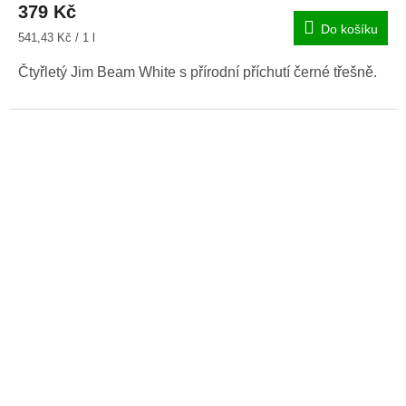
379 Kč
Do košíku
Měrná
541,43 Kč / 1 l
cena:
Čtyřletý Jim Beam White s přírodní příchutí černé třešně.