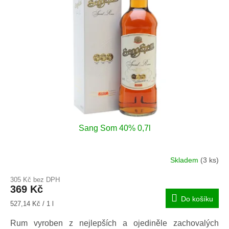
u
s
k
p
t
r
ů
o
d
u
k
t
ů
Sang Som 40% 0,7l
Skladem
(3 ks)
305 Kč bez DPH
369 Kč
Do košíku
Měrná
527,14 Kč / 1 l
cena:
Rum vyroben z nejlepších a ojediněle zachovalých