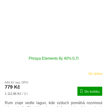
Phraya Elements 8y 40% 0,7l
Do týdne
644 Kč bez DPH
779 Kč
Do košíku
Měrná
1 112,86 Kč / 1 l
cena:
Rum zraje vedle lagun, kde vzduch pomáhá rozvinout