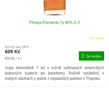
Phraya Elements 7y 40% 0,7l
Do týdne
503 Kč bez DPH
609 Kč
Do košíku
Měrná
870 Kč / 1 l
cena:
raje minimálně 7 let v ručně vybíraných amerických
Z
dubových sudech po bourbonu.
Ručně vyráběný v
malých dávkách v jedné z nejstarších palíren v Thajsku.