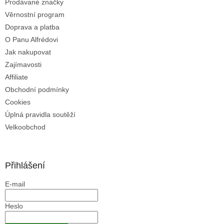
Prodávané značky
y
Věrnostní program
v
ý
Doprava a platba
p
O Panu Alfrédovi
i
Jak nakupovat
s
u
Zajímavosti
Affiliate
Obchodní podmínky
Cookies
Úplná pravidla soutěží
Velkoobchod
Přihlášení
E-mail
Heslo