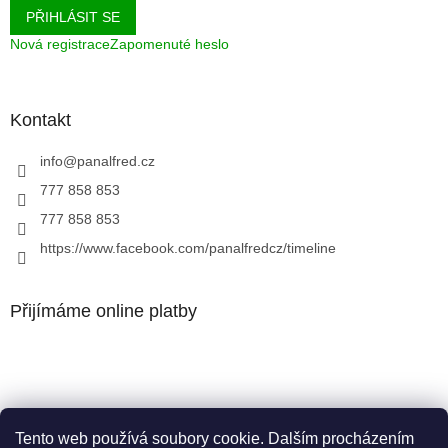
PŘIHLÁSIT SE
Nová registrace
Zapomenuté heslo
Kontakt
info
@
panalfred.cz
777 858 853
777 858 853
https://www.facebook.com/panalfredcz/timeline
Přijímáme online platby
Tento web používá soubory cookie. Dalším procházením
Facebook