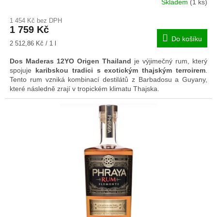
Skladem
(1 ks)
1 454 Kč bez DPH
1 759 Kč
Do košíku
Měrná
2 512,86 Kč / 1 l
cena:
Dos Maderas 12YO Origen Thailand
je výjimečný rum, který
spojuje
karibskou tradici s exotickým thajským terroirem
.
Tento rum vzniká kombinací destilátů z Barbadosu a Guyany,
které následně zrají v tropickém klimatu Thajska.