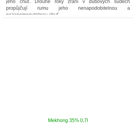
jeho chuť. Dlouhé roky zrání v dubových sudech
propůjčují rumu jeho nenapodobitelnou a
nezapomenutelnou chuť.
Mekhong 35% 0,7l