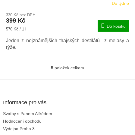
Do týdne
330 Kč bez DPH
399 Kč
Do košíku
Měrná
570 Kč / 1 l
cena:
Jeden z nejznámějších thajských destilátů z melasy a
rýže.
5
položek celkem
O
v
l
Z
á
á
d
p
a
a
Informace pro vás
c
t
í
Svatby s Panem Alfrédem
í
p
Hodnocení obchodu
r
v
Výdejna Praha 3
k