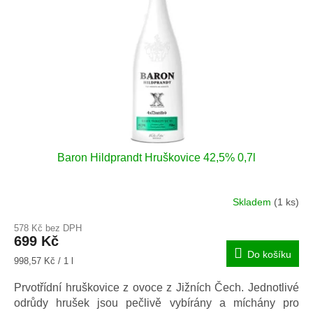
Baron Hildprandt Hruškovice 42,5% 0,7l
Skladem
(1 ks)
578 Kč bez DPH
699 Kč
Do košíku
Měrná
998,57 Kč / 1 l
cena:
Prvotřídní hruškovice z ovoce z Jižních Čech. Jednotlivé
odrůdy hrušek jsou pečlivě vybírány a míchány pro