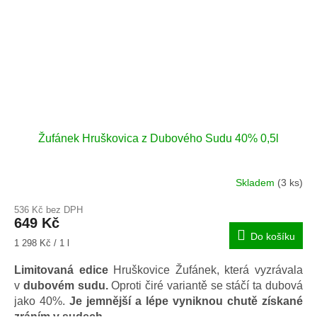
Žufánek Hruškovica z Dubového Sudu 40% 0,5l
Skladem
(3 ks)
Průměrné
hodnocení
536 Kč bez DPH
produktu
649 Kč
je
Do košíku
5,0
Měrná
1 298 Kč / 1 l
z
cena:
5
Limitovaná edice
Hruškovice Žufánek, která vyzrávala
hvězdiček.
v
dubovém sudu.
Oproti čiré variantě se stáčí ta dubová
jako 40%.
Je jemnější a lépe vyniknou chutě získané
zráním v sudech.