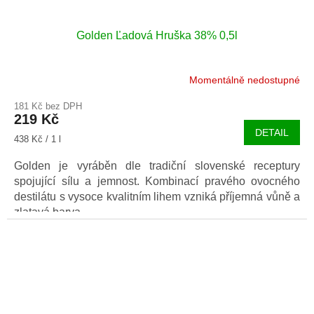
Golden Ľadová Hruška 38% 0,5l
Momentálně nedostupné
Průměrné
hodnocení
181 Kč bez DPH
produktu
219 Kč
je
DETAIL
5,0
Měrná
438 Kč / 1 l
z
cena:
5
Golden je vyráběn dle tradiční slovenské receptury
hvězdiček.
spojující sílu a jemnost. Kombinací pravého ovocného
destilátu s vysoce kvalitním lihem vzniká příjemná vůně a
zlatavá barva.