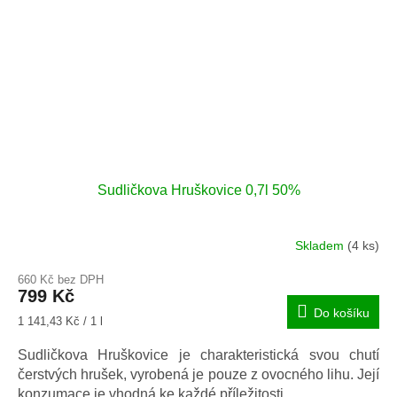
Sudličkova Hruškovice 0,7l 50%
Skladem
(4 ks)
660 Kč bez DPH
799 Kč
Do košíku
Měrná
1 141,43 Kč / 1 l
cena:
Sudličkova Hruškovice je charakteristická svou chutí
čerstvých hrušek, vyrobená je pouze z ovocného lihu. Její
konzumace je vhodná ke každé příležitosti.