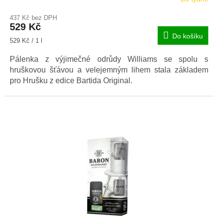
Průměrné
hodnocení
437 Kč bez DPH
produktu
529 Kč
je
Do košíku
5,0
Měrná
529 Kč / 1 l
z
cena:
5
Pálenka z výjimečné odrůdy Williams se spolu s
hvězdiček.
hruškovou šťávou a velejemným lihem stala základem
pro Hrušku z edice Bartida Original.