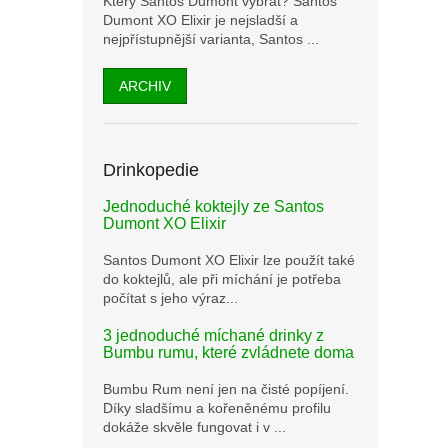
Který Santos Dumont vybrat? Santos
Dumont XO Elixir je nejsladší a
nejpřístupnější varianta, Santos ...
ARCHIV
Drinkopedie
Jednoduché koktejly ze Santos
Dumont XO Elixir
Santos Dumont XO Elixir lze použít také
do koktejlů, ale při míchání je potřeba
počítat s jeho výraz...
3 jednoduché míchané drinky z
Bumbu rumu, které zvládnete doma
Bumbu Rum není jen na čisté popíjení.
Díky sladšímu a kořeněnému profilu
dokáže skvěle fungovat i v ...