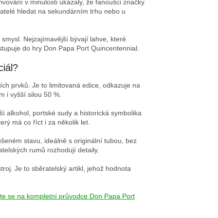
hvování v minulosti ukázaly, že fanoušci značky
ěratelé hledat na sekundárním trhu nebo u
smysl. Nejzajímavější bývají lahve, které
vstupuje do hry Don Papa Port Quincentennial.
ciál?
ních prvků. Je to limitovaná edice, odkazuje na
m i vyšší silou 50 %.
šší alkohol, portské sudy a historická symbolika
rý má co říct i za několik let.
šeném stavu, ideálně s originální tubou, bez
elských rumů rozhodují detaily.
roj. Je to sběratelský artikl, jehož hodnota
jte se na kompletní průvodce Don Papa Port