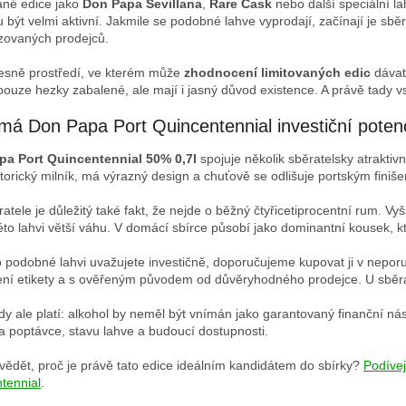
ané edice jako
Don Papa Sevillana
,
Rare Cask
nebo další speciální la
 být velmi aktivní. Jakmile se podobné lahve vyprodají, začínají je sb
izovaných prodejců.
řesně prostředí, ve kterém může
zhodnocení limitovaných edic
dávat 
pouze hezky zabalené, ale mají i jasný důvod existence. A právě tady 
má Don Papa Port Quincentennial investiční poten
pa Port Quincentennial 50% 0,7l
spojuje několik sběratelsky atraktiv
storický milník, má výrazný design a chuťově se odlišuje portským finiše
atele je důležitý také fakt, že nejde o běžný čtyřicetiprocentní rum. Vy
éto lahvi větší váhu. V domácí sbírce působí jako dominantní kousek, kte
 podobné lahvi uvažujete investičně, doporučujeme kupovat ji v neporu
ní etikety a s ověřeným původem od důvěryhodného prodejce. U sběrat
y ale platí: alkohol by neměl být vnímán jako garantovaný finanční nást
na poptávce, stavu lahve a budoucí dostupnosti.
vědět, proč je právě tato edice ideálním kandidátem do sbírky?
Podíve
tennial
.