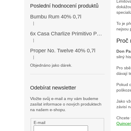
Limitov
Poslední hodnocení produktů
dokážou
special
Bumbu Rum 40% 0,7l
|
To je p
Hodnocení produktu je 5 z 5 hvězdiček.
nejsou 
6x Casa Charlize Primitivo Puglia IGT 13,5% 0,75l
Proč 
|
Hodnocení produktu je 4 z 5 hvězdiček.
Proper No. Twelve 40% 0,7l
Don Pa
silný hi
|
Hodnocení produktu je 5 z 5 hvězdiček.
Objednáno jako dárek.
Pro sběr
dávají t
Pokud o
Odebírat newsletter
poškoze
Vložte svůj e-mail a my vám budeme
Jako vžd
zasílat informace o nových produktech
závisí 
na našem e-shopu.
Chcete 
E-mail
Quincen