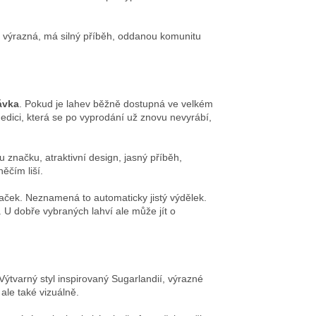
ě výrazná, má silný příběh, oddanou komunitu
ávka
. Pokud je lahev běžně dostupná ve velkém
u edici, která se po vyprodání už znovu nevyrábí,
u značku, atraktivní design, jasný příběh,
ěčím liší.
aček. Neznamená to automaticky jistý výdělek.
U dobře vybraných lahví ale může jít o
tvarný styl inspirovaný Sugarlandií, výrazné
 ale také vizuálně.