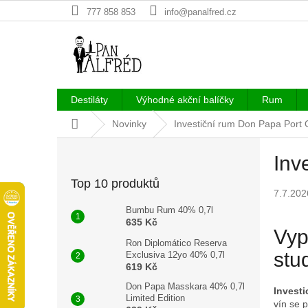
Přejít
777 858 853
info@panalfred.cz
na
obsah
Destiláty
Výhodné akční balíčky
Rum
Domů
Novinky
Investiční rum Don Papa Port 
P
Inv
o
s
Top 10 produktů
t
7.7.202
r
Bumbu Rum 40% 0,7l
a
635 Kč
Vyp
n
Ron Diplomático Reserva
n
stu
Exclusiva 12yo 40% 0,7l
í
619 Kč
p
Don Papa Masskara 40% 0,7l
Investi
a
Limited Edition
vín se 