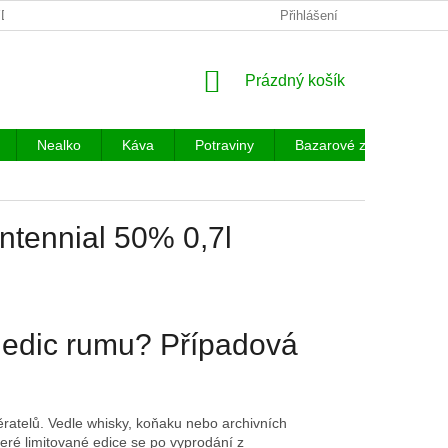
DEJNA PRAHA 3
PRODÁVANÉ ZNAČKY
Přihlášení
VĚRNOSTNÍ PROG
NÁKUPNÍ
Prázdný košík
KOŠÍK
Nealko
Káva
Potraviny
Bazarové zboží
P
ntennial 50% 0,7l
h edic rumu? Případová
běratelů. Vedle whisky, koňaku nebo archivních
ré limitované edice se po vyprodání z