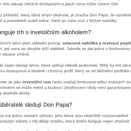
 trhu stávají obtížně dostupnými a jejich cena může časem růst.
z příkladů, který dává smysl sledovat, je značka Don Papa. Je vizuáln
ů a pravidelně uvádí edice, které po čase mizí z běžné nabídky.
unguje trh s investičním alkoholem?
ičních lahví platí základní princip:
omezená nabídka a rostoucí popt
, její cena se obvykle drží stabilně. Jakmile se ale jedná o limitovano
 situace změnit.
é často hledají lahve, které splňují několik podmínek. Měly by mít silno
u dostupnost a ideálně i chuťový profil, který se od běžného portfolia n
roto se jako
investiční rum
často zvažují limitované edice známých zn
lkoholem se může měnit a budoucí zhodnocení nikdy není garantované. 
ý doplněk sbírky.
sběratelé sledují Don Papa?
a má jednu zásadní výhodu: jeho lahve jsou okamžitě rozpoznatelné. Vý
antazijní etikety z něj dělají značku, která dobře funguje nejen chuťově,