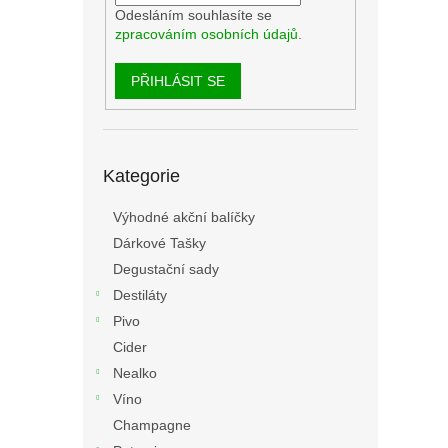
Odesláním souhlasíte se
zpracováním osobních údajů
.
PŘIHLÁSIT SE
Přeskočit
Kategorie
kategorie
Výhodné akční balíčky
Dárkové Tašky
Degustační sady
Destiláty
Pivo
Cider
Nealko
Víno
Champagne