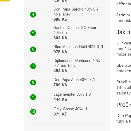
n
639 Kč
běžného
e
Don Papa Baroko 40% 0,7l
l
holá láhev
Jedním 
688 Kč
fanoušk
Santos Dumont XO Elixir
Jak f
40% 0,7l
604 Kč
U invest
Blue Mauritius Gold 40% 0,7l
množství
975 Kč
může se
Diplomático Mantuano 40%
Sběratel
0,7l bez tuby
omezeno
454 Kč
Don Papa Alon 40% 0,7l
Právě p
799 Kč
Trh s a
zajímav
Jägermeister 35% 1,0l
444 Kč
Proč 
Grey Goose 40% 1l
879 Kč
Don Pap
tuby a f