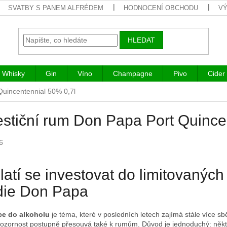
SVATBY S PANEM ALFRÉDEM
HODNOCENÍ OBCHODU
VÝ
HLEDAT
Whisky
Gin
Víno
Champagne
Pivo
Cider
Quincentennial 50% 0,7l
estiční rum Don Papa Port Quince
6
latí se investovat do limitovanýc
die Don Papa
ce do alkoholu
je téma, které v posledních letech zajímá stále více s
pozornost postupně přesouvá také k rumům. Důvod je jednoduchý: někte