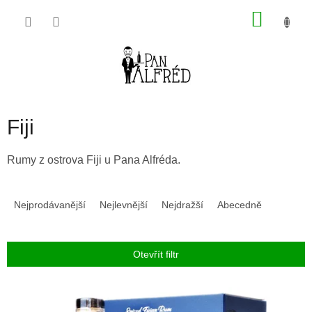
Přejít
NÁKU
na
obsah
KOŠÍK
Fiji
Rumy z ostrova Fiji u Pana Alfréda.
Ř
a
Nejprodávanější
Nejlevnější
Nejdražší
Abecedně
z
e
n
Otevřít filtr
í
p
V
r
ý
o