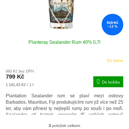
919 Kč
–13 %
Planteray Sealander Rum 40% 0,7l
Do týdne
660 Kč bez DPH
799 Kč
Do košíku
Měrná
1 141,43 Kč / 1 l
cena:
Plantation Sealander rum se plaví mezi ostrovy
Barbados, Mauritius, Fiji produkujícími rum již více než 25
let, aby vám přinesl ty nejlepší rumy po souši i po moři.
Sealander ctí historii spojením tří velkých ostrovů
produkujících rum. Tyto skvělé rumy jsou zasílány po moři
3
položek celkem
k druhému zrání, než je mistr Blender odborně namíchá.
O