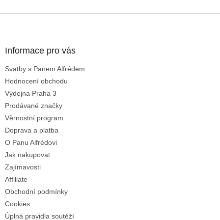
v
l
Z
á
á
d
p
a
a
Informace pro vás
c
t
í
Svatby s Panem Alfrédem
í
p
Hodnocení obchodu
r
v
Výdejna Praha 3
k
Prodávané značky
y
Věrnostní program
v
ý
Doprava a platba
p
O Panu Alfrédovi
i
Jak nakupovat
s
u
Zajímavosti
Affiliate
Obchodní podmínky
Cookies
Úplná pravidla soutěží