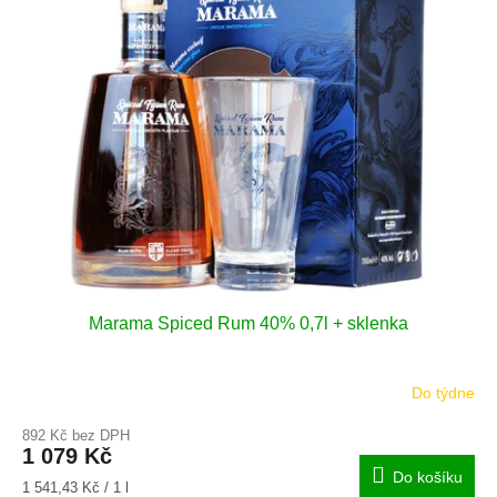
p
d
i
u
s
k
p
t
r
ů
o
d
u
k
t
ů
Marama Spiced Rum 40% 0,7l + sklenka
Do týdne
892 Kč bez DPH
1 079 Kč
Do košíku
Měrná
1 541,43 Kč / 1 l