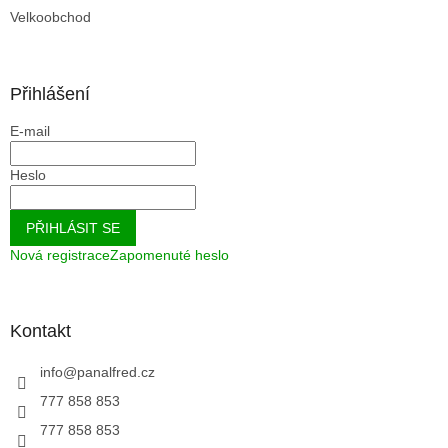
Velkoobchod
Přihlášení
E-mail
Heslo
PŘIHLÁSIT SE
Nová registrace
Zapomenuté heslo
Kontakt
info
@
panalfred.cz
777 858 853
777 858 853