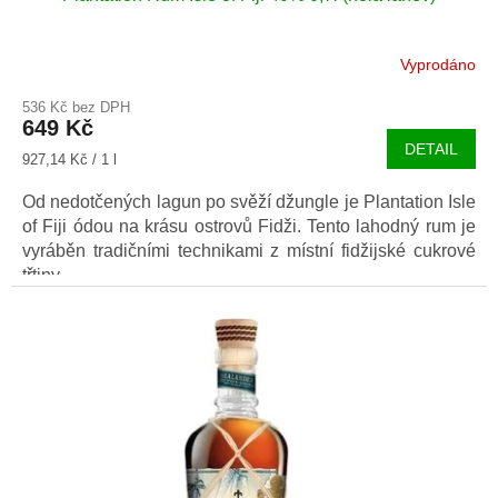
Vyprodáno
536 Kč bez DPH
649 Kč
DETAIL
Měrná
927,14 Kč / 1 l
cena:
Od nedotčených lagun po svěží džungle je Plantation Isle
of Fiji ódou na krásu ostrovů Fidži. Tento lahodný rum je
vyráběn tradičními technikami z místní fidžijské cukrové
třtiny.