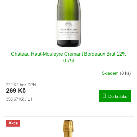
o
d
u
k
t
ů
Chateau Haut-Mouleyre Cremant Bordeaux Brut 12%
0,75l
Skladem
(8 ks)
222 Kč bez DPH
269 Kč
Do košíku
Měrná
358,67 Kč / 1 l
cena:
Akce