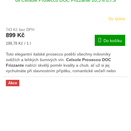
6x Celsole Prosecco DOC Frizzante 10,5% 0,75l
Do týdne
743 Kč bez DPH
899 Kč
Do košíku
Měrná
199,78 Kč / 1 l
cena:
Toto elegantní italské prosecco potěší všechny milovníky
svěžích a lehkých šumivých vín.
Celsole Prosecco DOC
Frizzante
nabízí skvělý poměr kvality a chuti, ať už si jej
vychutnáte při slavnostním přípitku, romantické večeři nebo
posezení s přáteli.
Akce