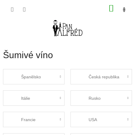
Přejít
NÁKU
na
obsah
KOŠÍK
Šumivé víno
Španělsko
Česká republika
Itálie
Rusko
Francie
USA