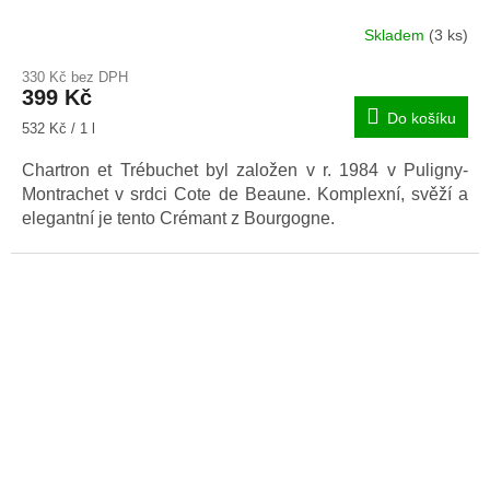
Skladem
(3 ks)
330 Kč bez DPH
399 Kč
Do košíku
Měrná
532 Kč / 1 l
cena:
Chartron et Trébuchet byl založen v r. 1984 v Puligny-
Montrachet v srdci Cote de Beaune. Komplexní, svěží a
elegantní je tento Crémant z Bourgogne.