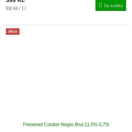
Do košíku
Měrná
532 Kč / 1 l
cena:
Akce
Freixenet Cordon Negro Brut 11,5% 0,75l