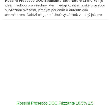
Rossini Prosecco DOC Spumante Brut Nature 11% 0,75 l
je
ideální volbou pro všechny, kteří hledají kvalitní italské prosecco
s výraznou svěžestí, jemným perlením a autentickým
charakterem. Nabízí elegantní chuťový zážitek vhodný jak pro
slavnostní příležitosti, tak pro běžné chvíle pohody.
Rossini Prosecco DOC Frizzante 10,5% 1,5l