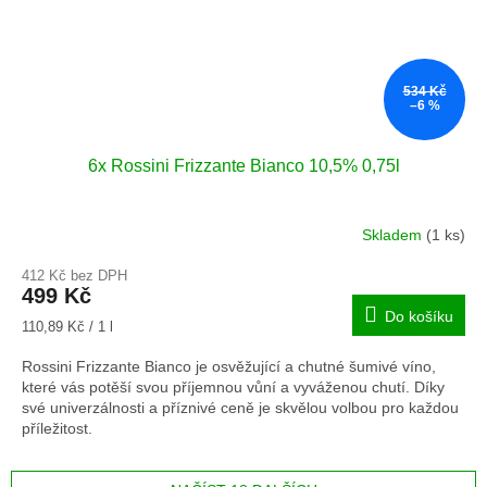
534 Kč
–6 %
6x Rossini Frizzante Bianco 10,5% 0,75l
Skladem
(1 ks)
412 Kč bez DPH
499 Kč
Do košíku
Měrná
110,89 Kč / 1 l
cena:
Rossini Frizzante Bianco je osvěžující a chutné šumivé víno,
které vás potěší svou příjemnou vůní a vyváženou chutí. Díky
své univerzálnosti a příznivé ceně je skvělou volbou pro každou
příležitost.