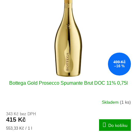
499 Kč
–16 %
Bottega Gold Prosecco Spumante Brut DOC 11% 0,75l
Skladem
(1 ks)
Průměrné
hodnocení
343 Kč bez DPH
produktu
415 Kč
je
Do košíku
5,0
Měrná
553,33 Kč / 1 l
z
cena: