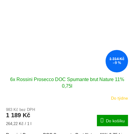
1 314 Kč
–9 %
6x Rossini Prosecco DOC Spumante brut Nature 11%
0,75l
Do týdne
983 Kč bez DPH
1 189 Kč
Do košíku
Měrná
264,22 Kč / 1 l
cena: