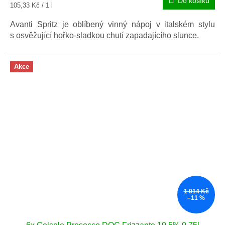
Do košíku
Měrná
105,33 Kč / 1 l
cena:
Avanti Spritz je oblíbený vinný nápoj v italském stylu
s osvěžující hořko-sladkou chutí zapadajícího slunce.
Akce
1 014 Kč
–11 %