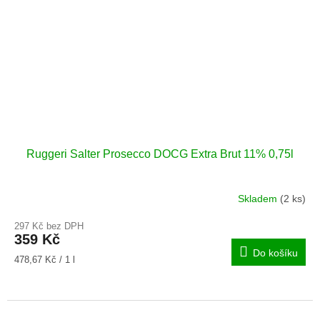
Ruggeri Salter Prosecco DOCG Extra Brut 11% 0,75l
Skladem
(2 ks)
297 Kč bez DPH
359 Kč
Do košíku
Měrná
478,67 Kč / 1 l
cena: