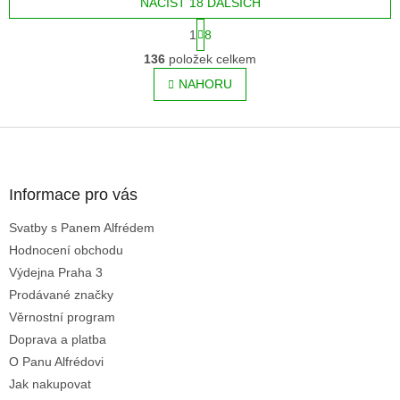
NAČÍST 18 DALŠÍCH
S
1
8
t
O
r
136
položek celkem
v
á
l
NAHORU
n
á
k
o
d
v
Z
a
á
c
á
n
í
p
í
p
a
Informace pro vás
r
t
v
Svatby s Panem Alfrédem
í
k
Hodnocení obchodu
y
v
Výdejna Praha 3
ý
Prodávané značky
p
Věrnostní program
i
s
Doprava a platba
u
O Panu Alfrédovi
Jak nakupovat