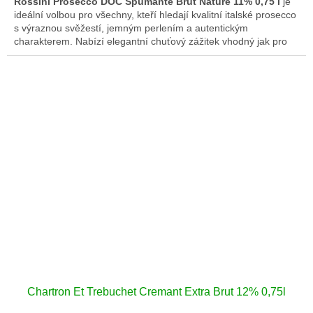
Rossini Prosecco DOC Spumante Brut Nature 11% 0,75 l
je
ideální volbou pro všechny, kteří hledají kvalitní italské prosecco
s výraznou svěžestí, jemným perlením a autentickým
charakterem. Nabízí elegantní chuťový zážitek vhodný jak pro
slavnostní příležitosti, tak pro běžné chvíle pohody.
Chartron Et Trebuchet Cremant Extra Brut 12% 0,75l