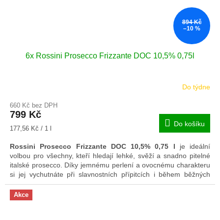
894 Kč
–10 %
6x Rossini Prosecco Frizzante DOC 10,5% 0,75l
Do týdne
660 Kč bez DPH
799 Kč
Do košíku
Měrná
177,56 Kč / 1 l
cena:
Rossini Prosecco Frizzante DOC 10,5% 0,75 l
je ideální
volbou pro všechny, kteří hledají lehké, svěží a snadno pitelné
italské prosecco. Díky jemnému perlení a ovocnému charakteru
si jej vychutnáte při slavnostních přípitcích i během běžných
okamžiků odpočinku.
Akce