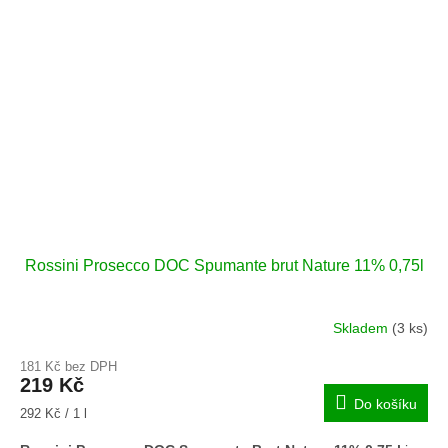
Rossini Prosecco DOC Spumante brut Nature 11% 0,75l
Skladem
(3 ks)
181 Kč bez DPH
219 Kč
Do košíku
Měrná
292 Kč / 1 l
cena: