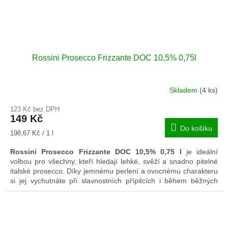
Rossini Prosecco Frizzante DOC 10,5% 0,75l
Skladem
(4 ks)
123 Kč bez DPH
149 Kč
Do košíku
Měrná
198,67 Kč / 1 l
cena:
Rossini Prosecco Frizzante DOC 10,5% 0,75 l
je ideální
volbou pro všechny, kteří hledají lehké, svěží a snadno pitelné
italské prosecco. Díky jemnému perlení a ovocnému charakteru
si jej vychutnáte při slavnostních přípitcích i během běžných
okamžiků odpočinku.