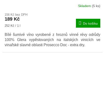
Skladem
(5 ks)
156 Kč bez DPH
189 Kč
Do košíku
Měrná
252 Kč / 1 l
cena:
Bílé šumivé víno vyrobené z hroznů vinné révy odrůdy
100% Glera vypěstovaných na italských vinicích ve
vinařské slavné oblasti Prosecco Doc - extra dry.