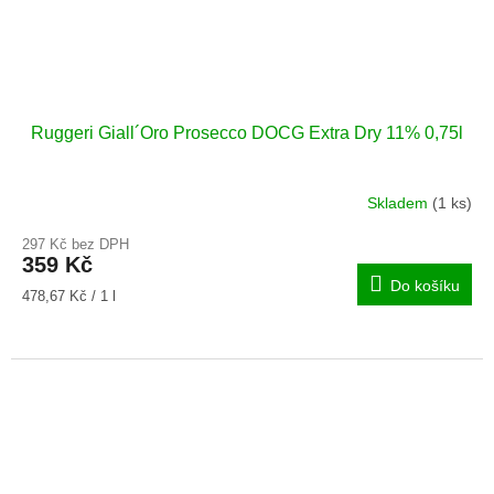
Ruggeri Giall´Oro Prosecco DOCG Extra Dry 11% 0,75l
Skladem
(1 ks)
297 Kč bez DPH
359 Kč
Do košíku
Měrná
478,67 Kč / 1 l
cena: