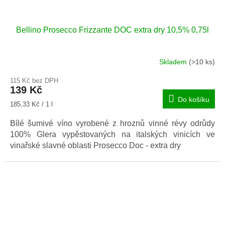
Bellino Prosecco Frizzante DOC extra dry 10,5% 0,75l
Skladem
(>10 ks)
115 Kč bez DPH
139 Kč
Do košíku
Měrná
185,33 Kč / 1 l
cena:
Bílé šumivé víno vyrobené z hroznů vinné révy odrůdy
100% Glera vypěstovaných na italských vinicích ve
vinařské slavné oblasti Prosecco Doc - extra dry