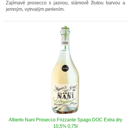
5
Zajímavé prosecco s jasnou, slámově žlutou barvou a
hvězdiček.
jemným, vytrvalým perlením.
Alberto Nani Prosecco Frizzante Spago DOC Extra dry
10,5% 0,75l