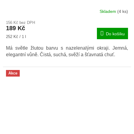
Skladem
(4 ks)
Průměrné
hodnocení
156 Kč bez DPH
produktu
189 Kč
je
Do košíku
5,0
Měrná
252 Kč / 1 l
z
cena:
5
Má světle žlutou barvu s nazelenalými okraji. Jemná,
hvězdiček.
elegantní vůně. Čistá, suchá, svěží a šťavnatá chuť.
Akce