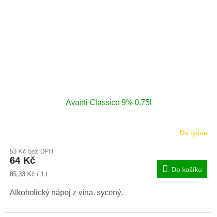
Avanti Classico 9% 0,75l
Do týdne
53 Kč bez DPH
64 Kč
Do košíku
Měrná
85,33 Kč / 1 l
cena:
Alkoholický nápoj z vína, sycený.