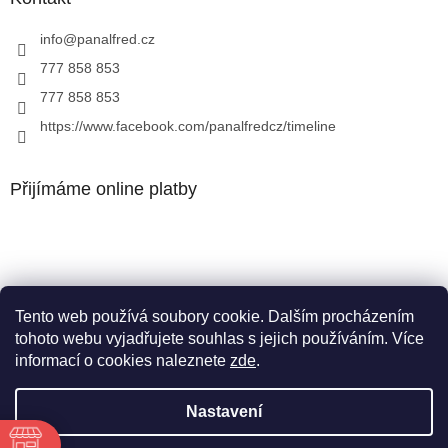
info
@
panalfred.cz
777 858 853
777 858 853
https://www.facebook.com/panalfredcz/timeline
Přijímáme online platby
Tento web používá soubory cookie. Dalším procházením
Facebook
tohoto webu vyjadřujete souhlas s jejich používáním. Více
informací o cookies naleznete
zde
.
Nastavení
Vytvořil Shoptet