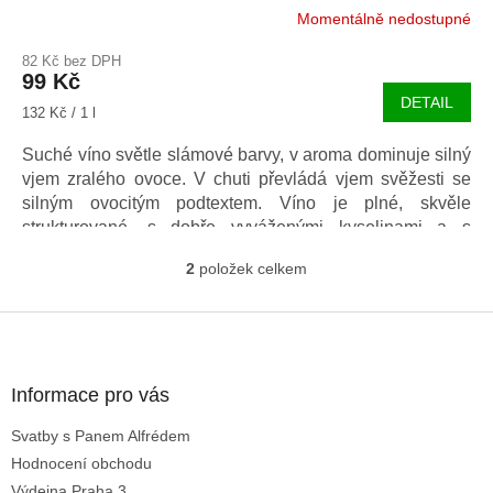
Momentálně nedostupné
82 Kč bez DPH
99 Kč
DETAIL
Měrná
132 Kč / 1 l
cena:
Suché víno světle slámové barvy, v aroma dominuje silný
vjem zralého ovoce. V chuti převládá vjem svěžesti se
silným ovocitým podtextem. Víno je plné, skvěle
strukturované, s dobře vyváženými kyselinami a s
elegantním hladkým závěrem.
2
položek celkem
O
v
l
Z
á
á
d
p
a
a
Informace pro vás
c
t
í
Svatby s Panem Alfrédem
í
p
Hodnocení obchodu
r
v
Výdejna Praha 3