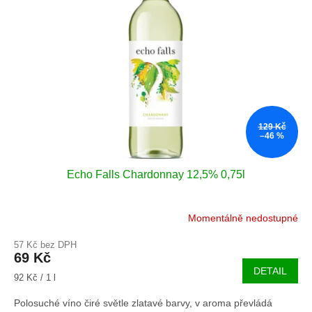
u
s
k
p
t
r
ů
o
d
u
k
t
129 Kč
ů
–46 %
Echo Falls Chardonnay 12,5% 0,75l
Momentálně nedostupné
57 Kč bez DPH
69 Kč
DETAIL
Měrná
92 Kč / 1 l
cena:
Polosuché víno čiré světle zlatavé barvy, v aroma převládá