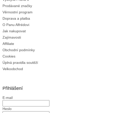
k
Prodávané značky
y
Věrnostní program
v
ý
Doprava a platba
p
O Panu Alfrédovi
i
Jak nakupovat
s
u
Zajímavosti
Affiliate
Obchodní podmínky
Cookies
Úplná pravidla soutěží
Velkoobchod
Přihlášení
E-mail
Heslo