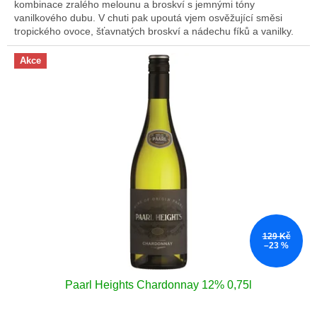
kombinace zralého melounu a broskví s jemnými tóny
vanilkového dubu. V chuti pak upoutá vjem osvěžující směsi
tropického ovoce, šťavnatých broskví a nádechu fíků a vanilky.
Akce
129 Kč
–23 %
Paarl Heights Chardonnay 12% 0,75l