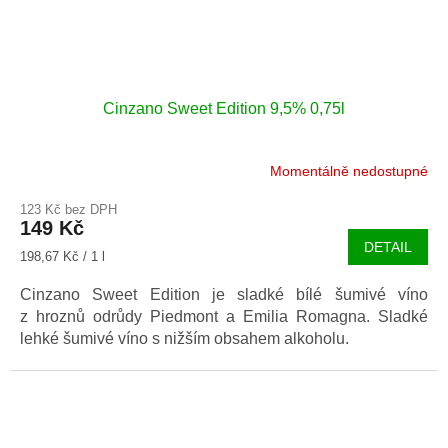
Cinzano Sweet Edition 9,5% 0,75l
Momentálně nedostupné
Průměrné
hodnocení
123 Kč bez DPH
produktu
149 Kč
je
DETAIL
5,0
Měrná
198,67 Kč / 1 l
z
cena:
5
Cinzano Sweet Edition je sladké bílé šumivé víno
hvězdiček.
z hroznů odrůdy Piedmont a Emilia Romagna. Sladké
lehké šumivé víno s nižším obsahem alkoholu.