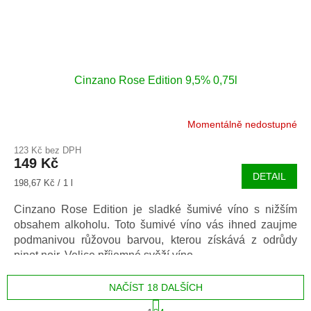
Cinzano Rose Edition 9,5% 0,75l
Momentálně nedostupné
123 Kč bez DPH
149 Kč
DETAIL
Měrná
198,67 Kč / 1 l
cena:
Cinzano Rose Edition je sladké šumivé víno s nižším
obsahem alkoholu. Toto šumivé víno vás ihned zaujme
podmanivou růžovou barvou, kterou získává z odrůdy
pinot noir. Velice příjemné svěží víno.
NAČÍST 18 DALŠÍCH
S