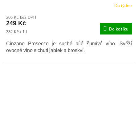
Do týdne
206 Kč bez DPH
249 Kč
Do košíku
Měrná
332 Kč / 1 l
cena:
Cinzano Prosecco je suché bílé šumivé víno. Svěží
ovocné víno s chutí jablek a broskví.