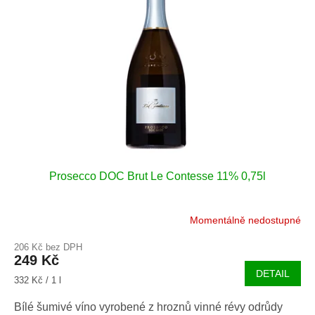
u
s
k
p
t
r
ů
o
d
u
k
t
ů
Prosecco DOC Brut Le Contesse 11% 0,75l
Momentálně nedostupné
206 Kč bez DPH
249 Kč
DETAIL
Měrná
332 Kč / 1 l
cena:
Bílé šumivé víno vyrobené z hroznů vinné révy odrůdy