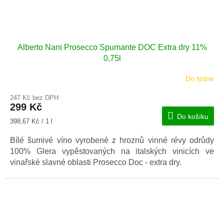
Alberto Nani Prosecco Spumante DOC Extra dry 11%
0,75l
Do týdne
247 Kč bez DPH
299 Kč
Do košíku
Měrná
398,67 Kč / 1 l
cena:
Bílé šumivé víno vyrobené z hroznů vinné révy odrůdy
100% Glera vypěstovaných na italských vinicích ve
vinařské slavné oblasti Prosecco Doc - extra dry.