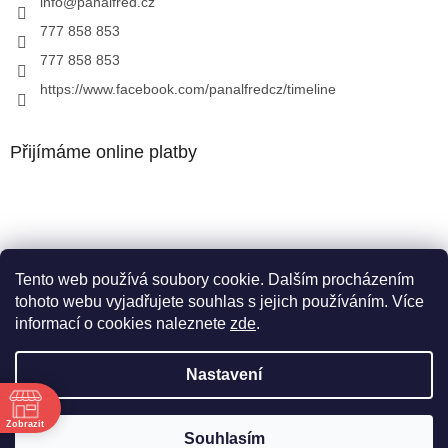
info
@
panalfred.cz
777 858 853
777 858 853
https://www.facebook.com/panalfredcz/timeline
Přijímáme online platby
Tento web používá soubory cookie. Dalším procházením
Facebook
tohoto webu vyjadřujete souhlas s jejich používáním. Více
informací o cookies naleznete
zde
.
Nastavení
Vytvořil Shoptet
Zobrazit
Souhlasím
Copyright 2026
Pan Alfréd
. Všechna práva vyhrazena.
ě