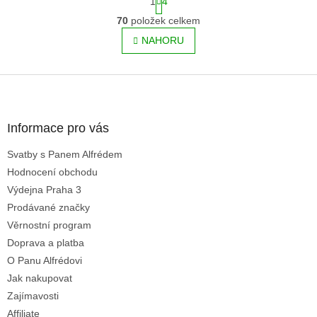
1
4
t
O
r
70
položek celkem
v
á
l
NAHORU
n
á
k
o
d
v
Z
a
á
c
á
n
í
p
í
p
a
Informace pro vás
r
t
v
Svatby s Panem Alfrédem
í
k
Hodnocení obchodu
y
v
Výdejna Praha 3
ý
Prodávané značky
p
Věrnostní program
i
s
Doprava a platba
u
O Panu Alfrédovi
Jak nakupovat
Zajímavosti
Affiliate