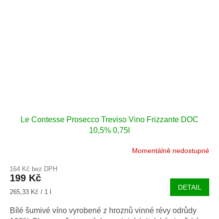
Le Contesse Prosecco Treviso Vino Frizzante DOC
10,5% 0,75l
Momentálně nedostupné
164 Kč bez DPH
199 Kč
DETAIL
Měrná
265,33 Kč / 1 l
cena:
Bílé šumivé víno vyrobené z hroznů vinné révy odrůdy