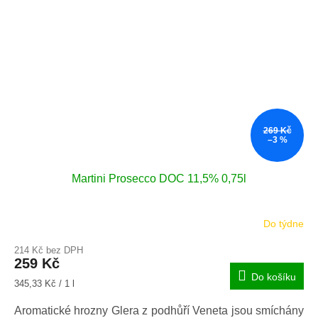
269 Kč
–3 %
Martini Prosecco DOC 11,5% 0,75l
Do týdne
214 Kč bez DPH
259 Kč
Do košíku
Měrná
345,33 Kč / 1 l
cena:
Aromatické hrozny Glera z podhůří Veneta jsou smíchány