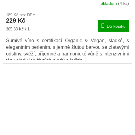
Skladem
(4 ks)
189 Kč bez DPH
229 Kč
Do košíku
Měrná
305,33 Kč / 1 l
cena:
Šumivé víno s certifikací Organic & Vegan, sladké, s
elegantním perlením, s jemně žlutou barvou se zlatavými
odstíny, svěží, příjemné a harmonické vůně s intenzivními
tóny sladkých žlutých plodů a květin.