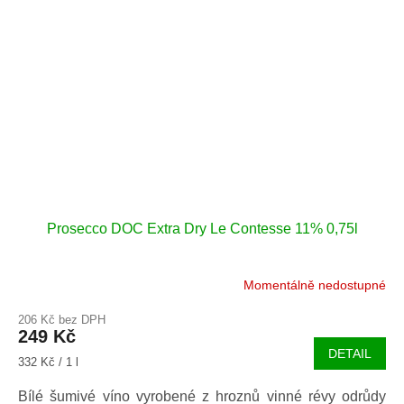
Prosecco DOC Extra Dry Le Contesse 11% 0,75l
Momentálně nedostupné
206 Kč bez DPH
249 Kč
DETAIL
Měrná
332 Kč / 1 l
cena:
Bílé šumivé víno vyrobené z hroznů vinné révy odrůdy