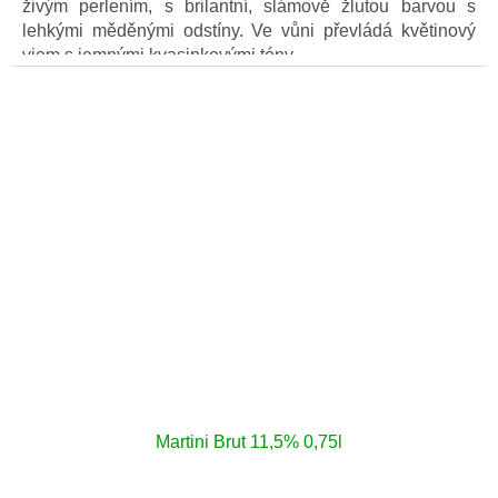
živým perlením, s brilantní, slámově žlutou barvou s
lehkými měděnými odstíny. Ve vůni převládá květinový
vjem s jemnými kvasinkovými tóny.
Martini Brut 11,5% 0,75l