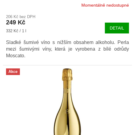
Momentálně nedostupné
Průměrné
hodnocení
206 Kč bez DPH
produktu
249 Kč
je
DETAIL
5,0
Měrná
332 Kč / 1 l
z
cena:
5
Sladké šumivé víno s nižším obsahem alkoholu. Perla
hvězdiček.
mezi šumivými víny, která je vyrobena z bílé odrůdy
Moscato.
Akce