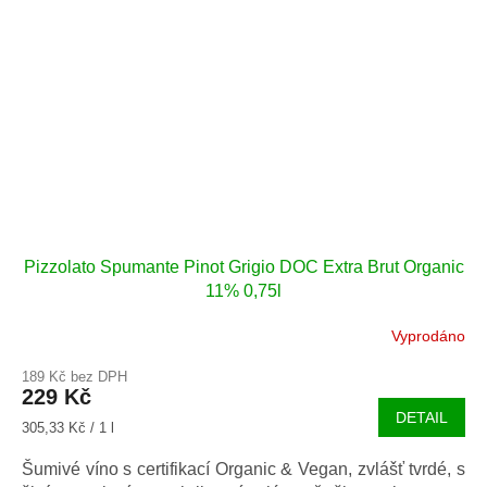
Pizzolato Spumante Pinot Grigio DOC Extra Brut Organic
11% 0,75l
Vyprodáno
189 Kč bez DPH
229 Kč
DETAIL
Měrná
305,33 Kč / 1 l
cena:
Šumivé víno s certifikací Organic & Vegan, zvlášť tvrdé, s