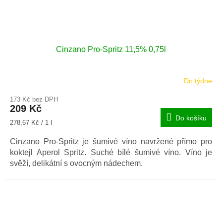
Cinzano Pro-Spritz 11,5% 0,75l
Do týdne
173 Kč bez DPH
209 Kč
Do košíku
Měrná
278,67 Kč / 1 l
cena:
Cinzano Pro-Spritz je šumivé víno navržené přímo pro
koktejl Aperol Spritz. Suché bílé šumivé víno. Víno je
svěží, delikátní s ovocným nádechem.