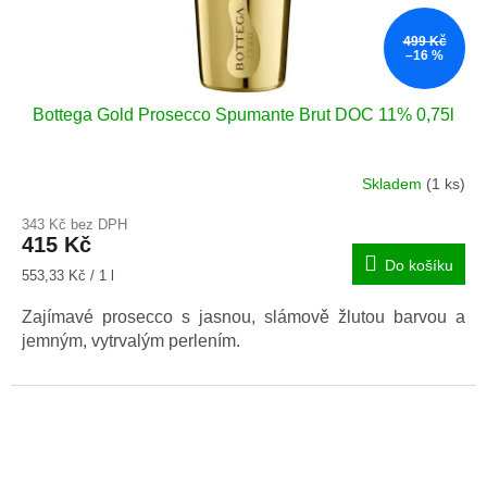
499 Kč
–16 %
Bottega Gold Prosecco Spumante Brut DOC 11% 0,75l
Skladem
(1 ks)
Průměrné
hodnocení
343 Kč bez DPH
produktu
415 Kč
je
Do košíku
5,0
Měrná
553,33 Kč / 1 l
z
cena:
5
Zajímavé prosecco s jasnou, slámově žlutou barvou a
hvězdiček.
jemným, vytrvalým perlením.