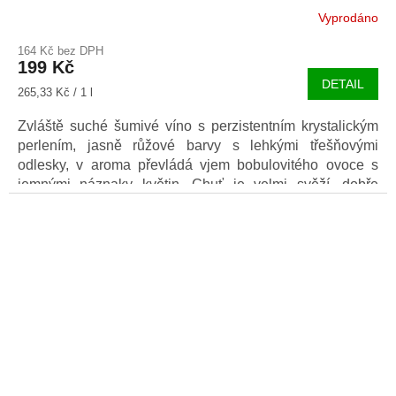
Vyprodáno
164 Kč bez DPH
199 Kč
DETAIL
Měrná
265,33 Kč / 1 l
cena:
Zvláště suché šumivé víno s perzistentním krystalickým
perlením, jasně růžové barvy s lehkými třešňovými
odlesky, v aroma převládá vjem bobulovitého ovoce s
jemnými náznaky květin. Chuť je velmi svěží, dobře
vyvážená s dominantními tóny ovoce. Elegantním dobře
vyvážené víno s přetrvávajícím perlením a dlouhotrvajícím
dozvukem svěžesti.