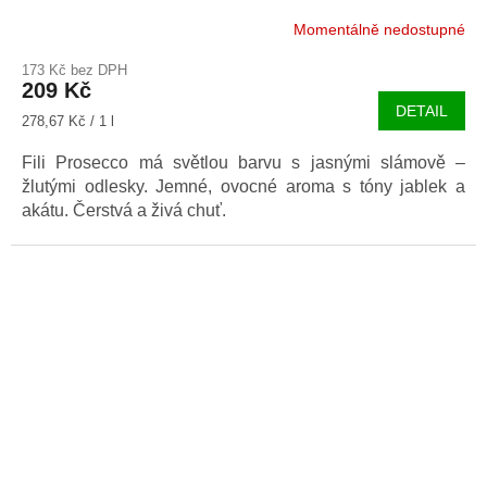
Momentálně nedostupné
173 Kč bez DPH
209 Kč
DETAIL
Měrná
278,67 Kč / 1 l
cena:
Fili Prosecco má světlou barvu s jasnými slámově –
žlutými odlesky. Jemné, ovocné aroma s tóny jablek a
akátu. Čerstvá a živá chuť.