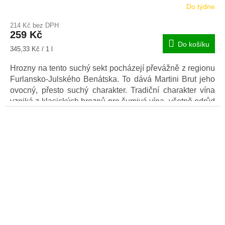
Do týdne
214 Kč bez DPH
259 Kč
Do košíku
Měrná
345,33 Kč / 1 l
cena:
Hrozny na tento suchý sekt pocházejí převážně z regionu
Furlansko-Julského Benátska. To dává Martini Brut jeho
ovocný, přesto suchý charakter. Tradiční charakter vína
vzniká z klasických hroznů pro šumivá vína, včetně odrůd
Chardonnay a Glera.