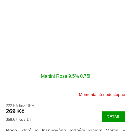
Martini Rosé 9,5% 0,75l
Momentálně nedostupné
222 Kč bez DPH
269 Kč
DETAIL
Měrná
358,67 Kč / 1 l
cena:
Rosé, které je Inspirováno rodným krajem Martini v