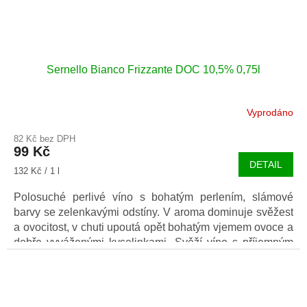
Sernello Bianco Frizzante DOC 10,5% 0,75l
Vyprodáno
82 Kč bez DPH
99 Kč
DETAIL
Měrná
132 Kč / 1 l
cena:
Polosuché perlivé víno s bohatým perlením, slámové
barvy se zelenkavými odstíny. V aroma dominuje svěžest
a ovocitost, v chuti upoutá opět bohatým vjemem ovoce a
dobře vyváženými kyselinkami. Svěží víno s příjemným
ovocitým dozvukem.