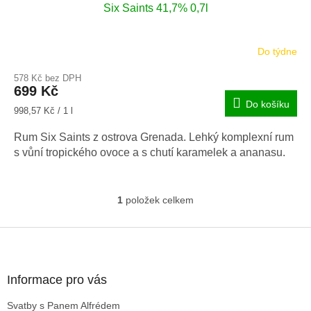
Six Saints 41,7% 0,7l
Do týdne
578 Kč bez DPH
699 Kč
Do košíku
Měrná
998,57 Kč / 1 l
cena:
Rum Six Saints z ostrova Grenada. Lehký komplexní rum
s vůní tropického ovoce a s chutí karamelek a ananasu.
1
položek celkem
O
v
l
Z
á
á
d
p
a
a
Informace pro vás
c
t
í
Svatby s Panem Alfrédem
í
p