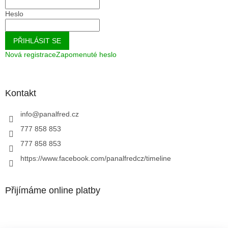
Heslo
PŘIHLÁSIT SE
Nová registrace
Zapomenuté heslo
Kontakt
info
@
panalfred.cz
777 858 853
777 858 853
https://www.facebook.com/panalfredcz/timeline
Přijímáme online platby