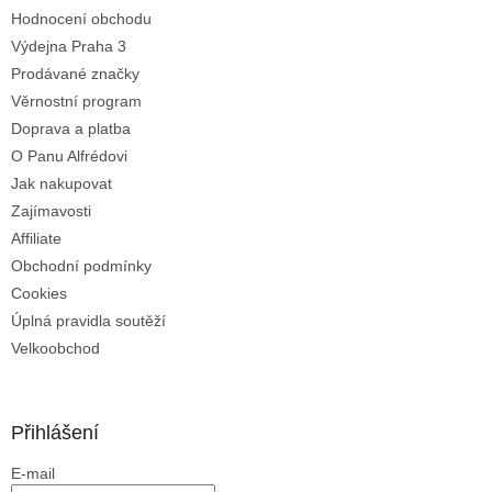
Hodnocení obchodu
r
v
Výdejna Praha 3
k
Prodávané značky
y
Věrnostní program
v
ý
Doprava a platba
p
O Panu Alfrédovi
i
Jak nakupovat
s
u
Zajímavosti
Affiliate
Obchodní podmínky
Cookies
Úplná pravidla soutěží
Velkoobchod
Přihlášení
E-mail