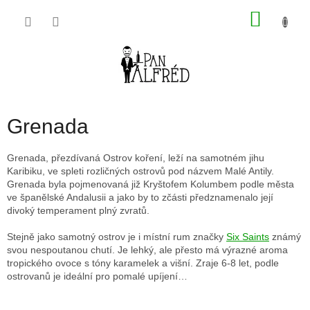
Přejít
NÁKU
na
obsah
KOŠÍK
Grenada
Grenada, přezdívaná Ostrov koření, leží na samotném jihu
Karibiku, ve spleti rozličných ostrovů pod názvem Malé Antily.
Grenada byla pojmenovaná již Kryštofem Kolumbem podle města
ve španělské Andalusii a jako by to zčásti předznamenalo její
divoký temperament plný zvratů.
Stejně jako samotný ostrov je i místní rum značky
Six Saints
známý
svou nespoutanou chutí. Je lehký, ale přesto má výrazné aroma
tropického ovoce s tóny karamelek a višní. Zraje 6-8 let, podle
ostrovanů je ideální pro pomalé upíjení…
Ř