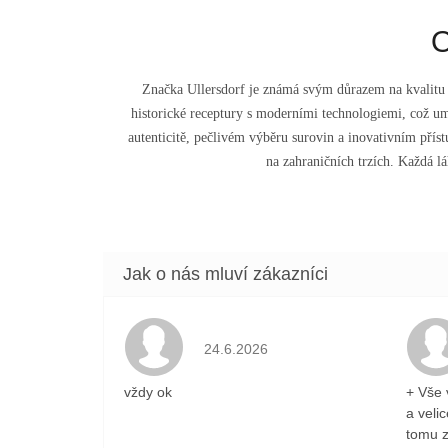
O
Značka Ullersdorf je známá svým důrazem na kvalitu a 
historické receptury s moderními technologiemi, což umo
autenticitě, pečlivém výběru surovin a inovativním příst
na zahraničních trzích. Každá lá
Hodnocení obchodu je 5 z 5 hvězdiček
24.6.2026
vždy ok
+ Vše 
a veli
tomu z