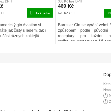
bez DPH
388 Kč bez DPH
u
produktu
Kč
469 Kč
je
5,0
Měrná
1 l
Do košíku
670 Kč / 1 l
D
z
cena:
5
merický gin Aviation si
Barrister Gin se vyrábí velmi
ek.
hvězdiček.
áte jak čistý s ledem, tak i
způsobem podle původní b
učást různych koktejlů.
receptury: pro každou by
složku se nejprve vytváří aro
destilát, a až poté se tyto ing
smíchají. Zmíněný postup přis
zvýraznění jednotlivých 
koriandru, kmínu, skořice, an
čerstvé citronové kůry.
Dop
Kate
Hmot
?
%
?
O