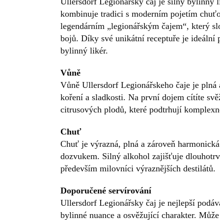
Ullersdorf Legionářsky čaj je silný bylinný
kombinuje tradici s moderním pojetím chuťov
legendárním „legionářským čajem“, který sl
bojů. Díky své unikátní receptuře je ideální 
bylinný likér.
Vůně
Vůně Ullersdorf Legionářskeho čaje je plná 
koření a sladkosti. Na první dojem cítíte s
citrusových plodů, které podtrhují komplexn
Chuť
Chuť je výrazná, plná a zároveň harmonická
dozvukem. Silný alkohol zajišťuje dlouhotrva
především milovníci výraznějších destilátů.
Doporučené servírování
Ullersdorf Legionářsky čaj je nejlepší podá
bylinné nuance a osvěžující charakter. Může 