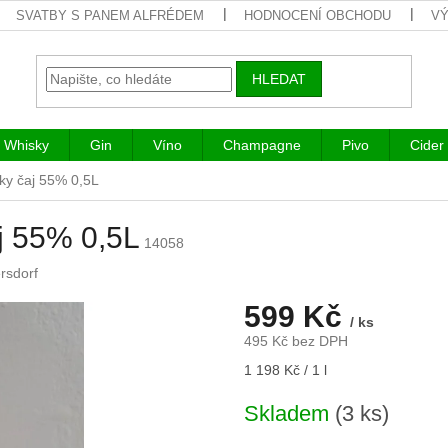
SVATBY S PANEM ALFRÉDEM
HODNOCENÍ OBCHODU
VÝ
HLEDAT
Whisky
Gin
Víno
Champagne
Pivo
Cider
sky čaj 55% 0,5L
aj 55% 0,5L
14058
ersdorf
599 Kč
/ ks
495 Kč bez DPH
Měrná
1 198 Kč / 1 l
cena:
Skladem
(3 ks)