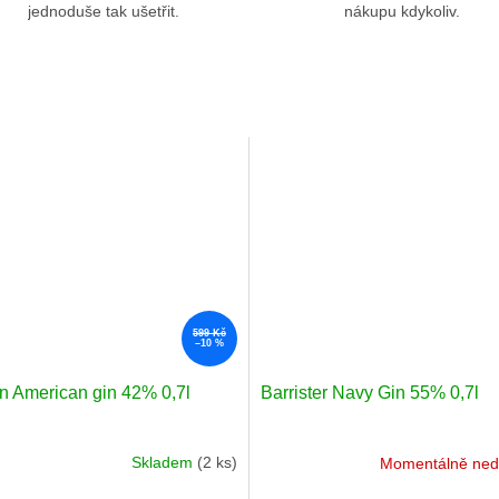
jednoduše tak ušetřit.
nákupu kdykoliv.
599 Kč
–10 %
on American gin 42% 0,7l
Barrister Navy Gin 55% 0,7l
Skladem
(2 ks)
Momentálně ned
né
Průměrné
ení
hodnocení