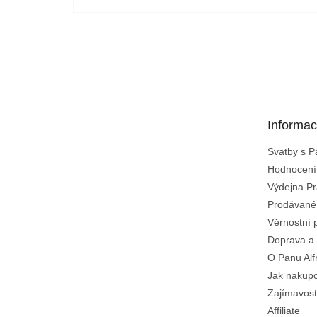
Z
á
p
a
t
Informac
í
Svatby s 
Hodnocení
Výdejna Pr
Prodávané
Věrnostní 
Doprava a 
O Panu Alf
Jak nakup
Zajímavost
Affiliate