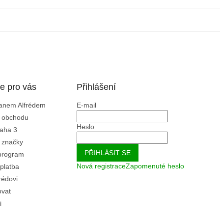
e pro vás
Přihlášení
Panem Alfrédem
E-mail
 obchodu
Heslo
aha 3
 značky
PŘIHLÁSIT SE
program
Nová registrace
Zapomenuté heslo
platba
rédovi
ovat
i