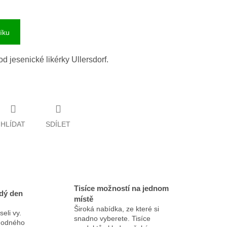
íku
od jesenické likérky Ullersdorf.
HLÍDAT
SDÍLET
Tisíce možností na jednom
dý den
místě
Široká nabídka, ze které si
eli vy.
snadno vyberete. Tisíce
ýhodného