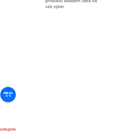
produktů skladem čeká na
váš výběr.
499 Kč
–6 %
ostupné