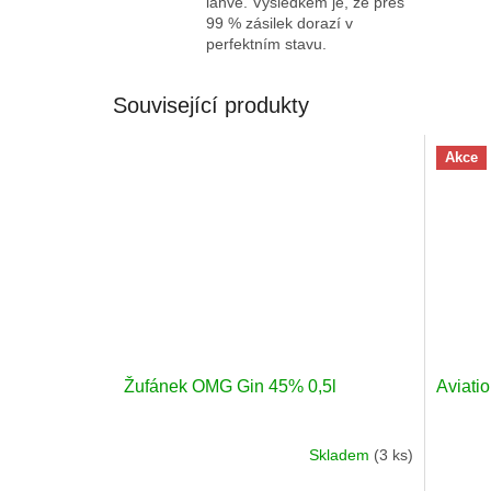
láhve. Výsledkem je, že přes
99 % zásilek dorazí v
perfektním stavu.
Související produkty
Akce
Žufánek OMG Gin 45% 0,5l
Aviati
Skladem
(3 ks)
Průměrné
Průměr
hodnocení
hodnoc