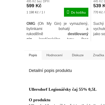
495 Kč bez DPH
445 Kč 
produktu
produkt
599 Kč
539 
je
je
5,0
4,0
Měrná
Měrná
1 198 Kč / 1 l
Do košíku
770 Kč / 
z
z
cena:
cena:
5
5
OMG
(Oh My Gin) je vymazlený,
Suchý a
hvězdiček.
hvězdič
bylinkami bohatý a
vychutn
rukodělně
destilovaný
jako so
gin
londýnského typu (bez
přidaného cukru - London dry gin) z
lihovaru Žufánek.
Popis
Hodnocení
Diskuze
Značka
Detailní popis produktu
Ullersdorf Legionářsky čaj 55% 0,5L
O produktu