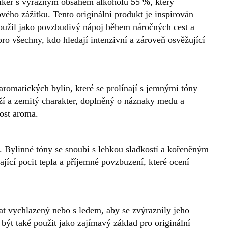
 likér s výrazným obsahem alkoholu 55 %, který
ého zážitku. Tento originální produkt je inspirován
oužil jako povzbudivý nápoj během náročných cest a
pro všechny, kdo hledají intenzivní a zároveň osvěžující
aromatických bylin, které se prolínají s jemnými tóny
věží a zemitý charakter, doplněný o náznaky medu a
ost aroma.
. Bylinné tóny se snoubí s lehkou sladkostí a kořeněným
jící pocit tepla a příjemné povzbuzení, které ocení
vat vychlazený nebo s ledem, aby se zvýraznily jeho
být také použit jako zajímavý základ pro originální