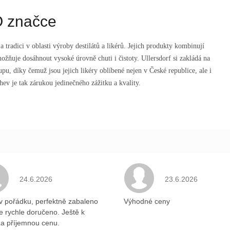
 značce
tradici v oblasti výroby destilátů a likérů. Jejich produkty kombinují
žňuje dosáhnout vysoké úrovně chuti i čistoty. Ullersdorf si zakládá na
upu, díky čemuž jsou jejich likéry oblíbené nejen v České republice, ale i
hev je tak zárukou jedinečného zážitku a kvality.
.
Hodnocení obchodu je 5 z 5 hvězdiček.
Hodnocení obchodu 
24.6.2026
23.6.2026
v pořádku, perfektně zabaleno
Výhodné ceny
ce rychle doručeno. Ještě k
a příjemnou cenu.