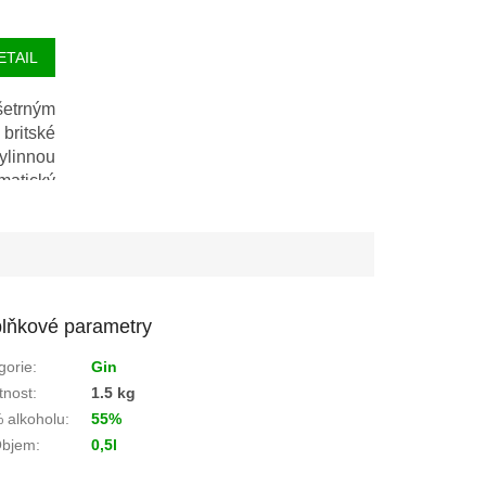
ETAIL
 šetrným
ritské
linnou
matický
redience
pívá ke
bylin:
ýzu, či
lňkové parametry
gorie
:
Gin
nost
:
1.5 kg
 alkoholu
:
55%
bjem
:
0,5l