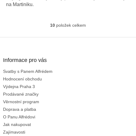
na Martiniku.
10
položek celkem
O
v
l
Z
á
á
d
p
a
a
Informace pro vás
c
t
í
Svatby s Panem Alfrédem
í
p
Hodnocení obchodu
r
v
Výdejna Praha 3
k
Prodávané značky
y
Věrnostní program
v
ý
Doprava a platba
p
O Panu Alfrédovi
i
Jak nakupovat
s
u
Zajímavosti