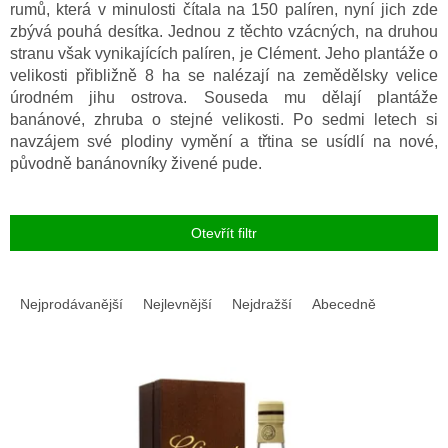
rumů, která v minulosti čítala na 150 palíren, nyní jich zde
zbývá pouhá desítka. Jednou z těchto vzácných, na druhou
stranu však vynikajících palíren, je Clément. Jeho plantáže o
velikosti přibližně 8 ha se nalézají na zemědělsky velice
úrodném jihu ostrova. Souseda mu dělají plantáže
banánové, zhruba o stejné velikosti. Po sedmi letech si
navzájem své plodiny vymění a třtina se usídlí na nové,
původně banánovníky živené pude.
Otevřít filtr
Ř
a
Nejprodávanější
Nejlevnější
Nejdražší
Abecedně
z
e
V
n
ý
í
p
p
i
r