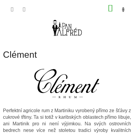
Přejít
NÁKU
na
obsah
KOŠÍK
Clément
Perfektní agricole rum z Martiniku vyrobený přímo ze šťávy z
cukrové třtiny. Ta si totiž v karibských oblastech přímo libuje,
ani Martinik pro ni není výjimkou. Na svých ostrovních
bedrech nese více než stoletou tradici výroby kvalitních