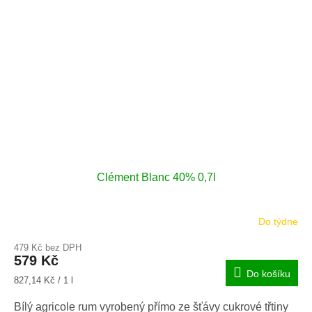
Clément Blanc 40% 0,7l
Do týdne
479 Kč bez DPH
579 Kč
Do košíku
Měrná
827,14 Kč / 1 l
cena:
Bílý agricole rum vyrobený přímo ze šťávy cukrové třtiny