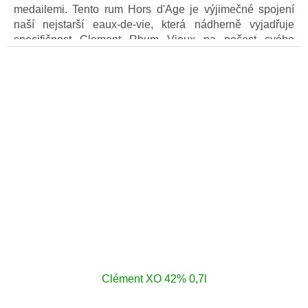
medailemi. Tento rum Hors d'Age je výjimečné spojení
naší nejstarší eaux-de-vie, která nádherně vyjadřuje
specifičnost Clement Rhum Vieux na počest svého
zakladatele Klementa Homer.
Clément XO 42% 0,7l