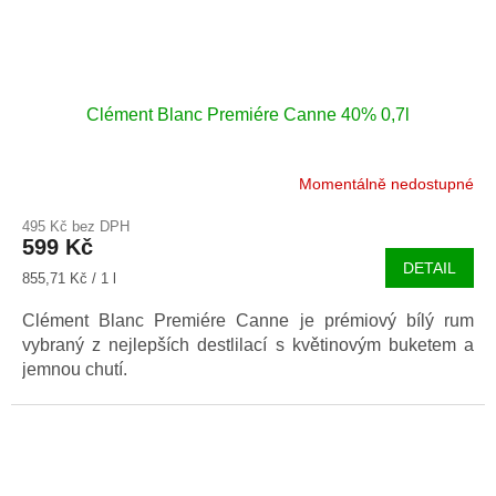
Clément Blanc Premiére Canne 40% 0,7l
Momentálně nedostupné
495 Kč bez DPH
599 Kč
DETAIL
Měrná
855,71 Kč / 1 l
cena:
Clément Blanc Premiére Canne je prémiový bílý rum
vybraný z nejlepších destlilací s květinovým buketem a
jemnou chutí.