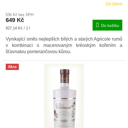
Do týdne
536 Kč bez DPH
649 Kč
Do košíku
Měrná
927,14 Kč / 1 l
cena:
Vynikající směs nejlepších bílých a starých Agricole rumů
v kombinaci s macerovaným kréoským kořením a
šťavnatou pomerančovou kůrou.
Akce