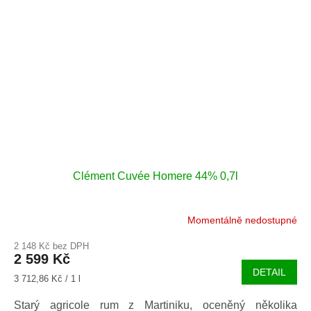
Clément Cuvée Homere 44% 0,7l
Momentálně nedostupné
2 148 Kč bez DPH
2 599 Kč
DETAIL
Měrná
3 712,86 Kč / 1 l
cena:
Starý agricole rum z Martiniku, oceněný několika