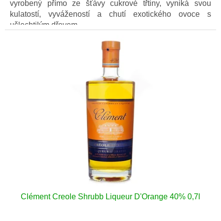
vyrobený přímo ze šťávy cukrové třtiny, vyniká svou
kulatostí, vyvážeností a chutí exotického ovoce s
ušlechtilým dřevem.
Clément Creole Shrubb Liqueur D'Orange 40% 0,7l