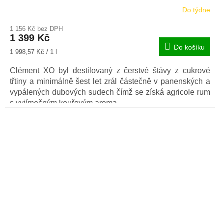
Do týdne
1 156 Kč bez DPH
1 399 Kč
Do košíku
Měrná
1 998,57 Kč / 1 l
cena:
Clément XO byl destilovaný z čerstvé štávy z cukrové
třtiny a minimálně šest let zrál částečně v panenských a
vypálených dubových sudech čímž se získá agricole rum
s vyjímečným kouřovým aroma.