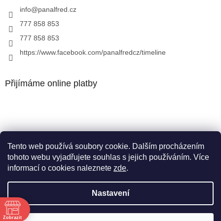
info
@
panalfred.cz
777 858 853
777 858 853
https://www.facebook.com/panalfredcz/timeline
Přijímáme online platby
Tento web používá soubory cookie. Dalším procházením
Facebook
tohoto webu vyjadřujete souhlas s jejich používáním. Více
informací o cookies naleznete
zde
.
Nastavení
Vytvořil Shoptet
Zobrazit