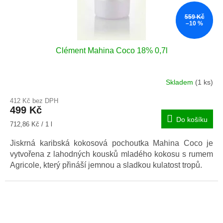
559 Kč
–10 %
Clément Mahina Coco 18% 0,7l
Skladem
(1 ks)
412 Kč bez DPH
499 Kč
Do košíku
Měrná
712,86 Kč / 1 l
cena:
Jiskrná karibská kokosová pochoutka Mahina Coco je
vytvořena z lahodných kousků mladého kokosu s rumem
Agricole, který přináší jemnou a sladkou kulatost tropů.