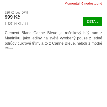
Momentálně nedostupné
826 Kč bez DPH
999 Kč
DETAIL
Měrná
1 427,14 Kč / 1 l
cena:
Clement Blanc Canne Bleue je ročníkový bílý rum z
Martiniku, jako jediný na světě vyrobený pouze z jedné
odrůdy cukrové třtiny a to z Canne Bleue, neboli z modré
třtiny.