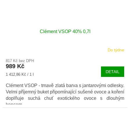
Clément VSOP 40% 0,7l
Do týdne
817 Kč bez DPH
989 Kč
DETAIL
Měrná
1 412,86 Kč / 1 l
cena:
Clément VSOP - tmavě zlatá barva s jantarovými odlesky.
Velmi příjemný buket připomínající sušené ovoce a koření
doplňuje suchá chuť exotického ovoce s dlouhým
koncem.