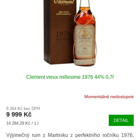
s
o
p
d
r
u
o
k
d
t
u
ů
k
t
ů
Clement vieux millesime 1976 44% 0,7l
Momentálně nedostupné
8 264 Kč bez DPH
9 999 Kč
DETAIL
Měrná
14 284,29 Kč / 1 l
cena:
Výjimečný rum z Martiniku z perfektního ročníku 1976,