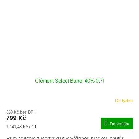
Clément Select Barrel 40% 0,7l
Do týdne
660 Kč bez DPH
799 Kč
Do košíku
Měrná
1 141,43 Kč / 1 l
cena:
Rum agricole z Martiniku s vyváženou hladkou chutí s