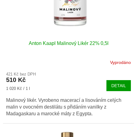
Anton Kaapl Malinový Likér 22% 0,5l
Vyprodáno
421 Kč bez DPH
510 Kč
DETAIL
Měrná
1 020 Kč / 1 l
cena:
Malinový likér. Vyrobeno macerací a lisováním celých
malin v ovocném destilátu s přidáním vanilky z
Madagaskaru a marocké máty z Egypta.