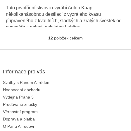
cena:
Tuto prvotřídní slivovici vyrábí Anton Kaapl
několikanásobnou destilací z vyzrálého kvasu
připraveného z kvalitních, sladkých a zralých švestek od
ovocnáře z oblasti polského Lublinu.
12
položek celkem
O
v
l
Z
á
á
d
p
a
a
Informace pro vás
c
t
í
Svatby s Panem Alfrédem
í
p
Hodnocení obchodu
r
v
Výdejna Praha 3
k
Prodávané značky
y
Věrnostní program
v
ý
Doprava a platba
p
O Panu Alfrédovi
i