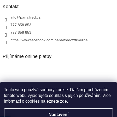
Kontakt
info
@
panalfred.cz
777 858 853
777 858 853
https://www.facebook.com/panalfredcz/timeline
Přijímáme online platby
Tento web používá soubory cookie. Dalším procházením
Facebook
tohoto webu vyjadřujete souhlas s jejich používáním. Více
informací o cookies naleznete
zde
.
Nastavení
Vytvořil Shoptet