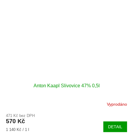
Anton Kaapl Slivovice 47% 0,5l
Vyprodáno
471 Kč bez DPH
570 Kč
DETAIL
Měrná
1 140 Kč / 1 l