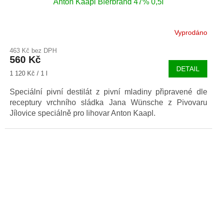
Anton Kaapl Bierbrand 47% 0,5l
Vyprodáno
463 Kč bez DPH
560 Kč
DETAIL
Měrná
1 120 Kč / 1 l
cena:
Speciální pivní destilát z pivní mladiny připravené dle
receptury vrchního sládka Jana Wünsche z Pivovaru
Jílovice speciálně pro lihovar Anton Kaapl.