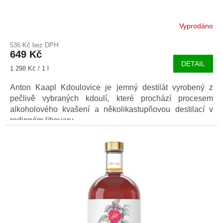
Vyprodáno
536 Kč bez DPH
649 Kč
DETAIL
Měrná
1 298 Kč / 1 l
cena:
Anton Kaapl Kdoulovice je jemný destilát vyrobený z
pečlivě vybraných kdoulí, které prochází procesem
alkoholového kvašení a několikastupňovou destilací v
rodinném lihovaru