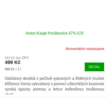
Anton Kaapl Hruškovice 47% 0,5l
Momentálně nedostupné
412 Kč bez DPH
499 Kč
DETAIL
Měrná
998 Kč / 1 l
cena:
Odrůdový destilát z pečlivě vybraných a tříděných hrušek
křížence Xenia vykvašený s pomocí ušlechtilých kvasinek
vyniká typicky jemnou a lehce kořeněnou hruškovou
chutí.