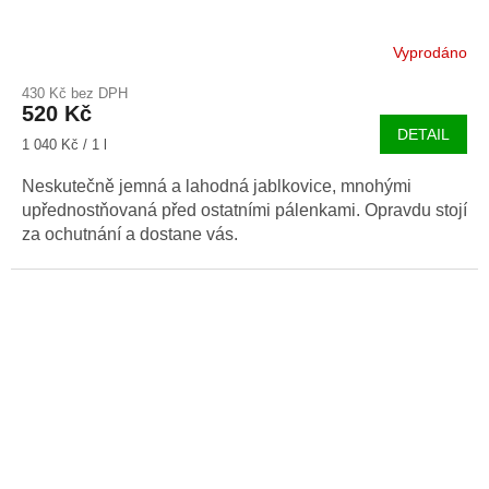
Vyprodáno
430 Kč bez DPH
520 Kč
DETAIL
Měrná
1 040 Kč / 1 l
cena:
Neskutečně jemná a lahodná jablkovice, mnohými
upřednostňovaná před ostatními pálenkami. Opravdu stojí
za ochutnání a dostane vás.