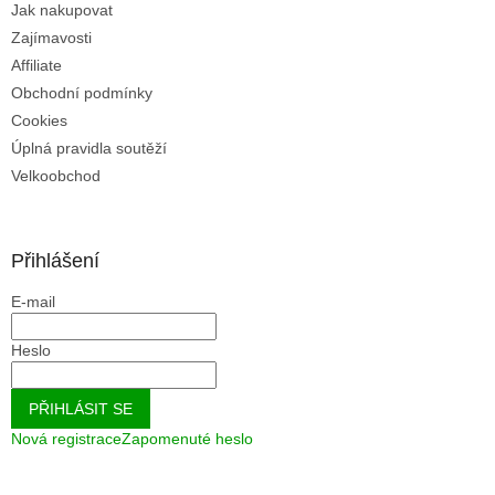
Jak nakupovat
s
u
Zajímavosti
Affiliate
Obchodní podmínky
Cookies
Úplná pravidla soutěží
Velkoobchod
Přihlášení
E-mail
Heslo
PŘIHLÁSIT SE
Nová registrace
Zapomenuté heslo