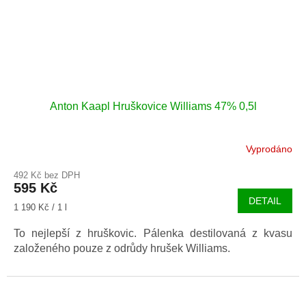
Anton Kaapl Hruškovice Williams 47% 0,5l
Vyprodáno
492 Kč bez DPH
595 Kč
DETAIL
Měrná
1 190 Kč / 1 l
cena:
To nejlepší z hruškovic. Pálenka destilovaná z kvasu
založeného pouze z odrůdy hrušek Williams.