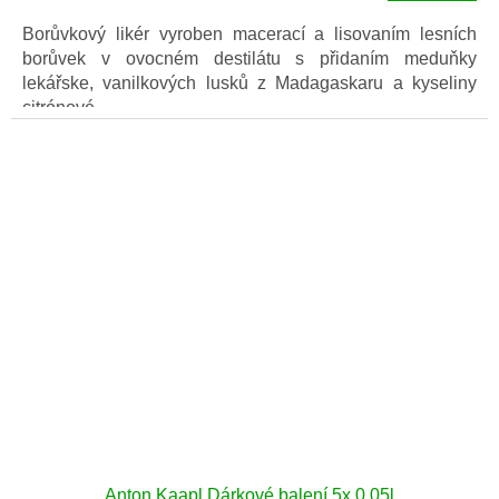
cena:
Borůvkový likér vyroben macerací a lisovaním lesních
borůvek v ovocném destilátu s přidaním meduňky
lekářske, vanilkových lusků z Madagaskaru a kyseliny
citrónové.
Anton Kaapl Dárkové balení 5x 0,05l