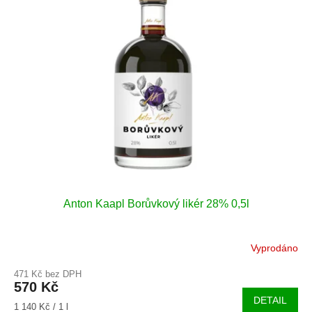
Anton Kaapl Borůvkový likér 28% 0,5l
Vyprodáno
471 Kč bez DPH
570 Kč
DETAIL
Měrná
1 140 Kč / 1 l