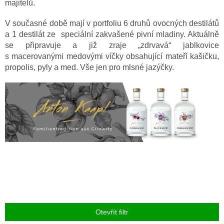
majitelů.
V současné době mají v portfoliu 6 druhů ovocných destilátů
a 1 destilát ze speciální zakvašené pivní mladiny. Aktuálně
se připravuje a již zraje „zdrvavá“ jablkovice
s macerovanými medovými víčky obsahující mateří kašičku,
propolis, pyly a med. Vše jen pro mlsné jazýčky.
Otevřít filtr