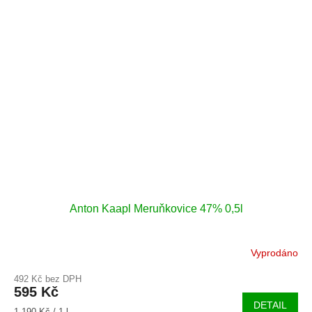
Anton Kaapl Meruňkovice 47% 0,5l
Vyprodáno
492 Kč bez DPH
595 Kč
DETAIL
Měrná
1 190 Kč / 1 l