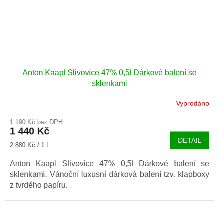
Anton Kaapl Slivovice 47% 0,5l Dárkové balení se
sklenkami
Vyprodáno
1 190 Kč bez DPH
1 440 Kč
DETAIL
Měrná
2 880 Kč / 1 l
cena:
Anton Kaapl Slivovice 47% 0,5l Dárkové balení se
sklenkami. Vánoční luxusní dárková balení tzv. klapboxy
z tvrdého papíru.