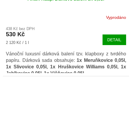
Vyprodáno
438 Kč bez DPH
530 Kč
DETAIL
Měrná
2 120 Kč / 1 l
cena:
Vánoční luxusní dárková balení tzv. klapboxy z tvrdého
papíru. Dárková sada obsahuje:
1x Meruňkovice 0,05l,
1x Slivovice 0,05l, 1x Hruškovice Williams 0,05l, 1x
Jablkovice 0,05l, 1x Višňovice 0,05l
.