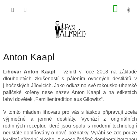
Přejít
NÁKU
na
obsah
KOŠÍK
Anton Kaapl
Lihovar Anton Kaapl
– vznikl v roce 2018 na základě
dlouholetých zkušeností s pálením ovocných destilátů v
jihočeských Jílovicích. Jako odkaz na své rakousko-uherské
paličské kořeny nese název Anton Kaapl a na etiketách
lahví dovětek „Familientradition aus Gilowitz“.
V tomto mladém lihovaru pro vás s láskou připravují zcela
výjimečné a jemné destiláty. Vychází z originálních
rodinných receptur, které jsou spolu s moderní technologií
neustále doplňovány o nové poznatky. Vyrábí se zde pouze
kvalitní přírodní alkohol z ovoce ředěný demineralizovanou