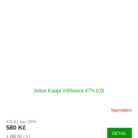
Anton Kaapl Višňovice 47% 0,5l
Vyprodáno
479 Kč bez DPH
580 Kč
DETAIL
Měrná
1 160 Kč / 1 l