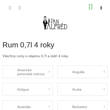
Přejít
NÁKU
na
obsah
KOŠÍK
Rum 0,7l 4 roky
Všechny rumy o objemu 0,7l a stáří 4 roky.
Americké
Anguilla
panenské ostrovy
Antigua
Aruba
Austrálie
Barbados