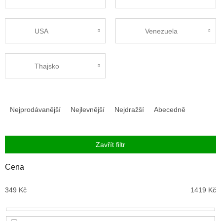
USA
Venezuela
Thajsko
Ř
a
Nejprodávanější
Nejlevnější
Nejdražší
Abecedně
z
e
n
Zavřít filtr
í
p
Cena
r
o
349
Kč
1419
Kč
d
u
k