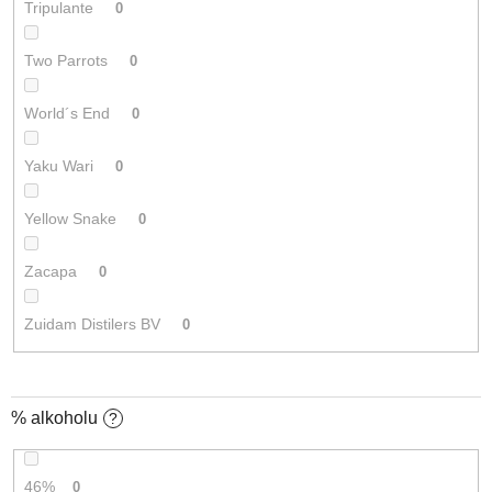
Tripulante
0
Two Parrots
0
World´s End
0
Yaku Wari
0
Yellow Snake
0
Zacapa
0
Zuidam Distilers BV
0
% alkoholu
?
46%
0