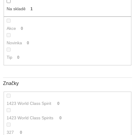
t
Na skladě
1
ů
Akce
0
Novinka
0
Tip
0
Značky
1423 World Class Spirit
0
1423 World Class Spirits
0
327
0