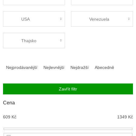
USA
Venezuela
Thajsko
Ř
a
Nejprodávanější
Nejlevnější
Nejdražší
Abecedně
z
e
n
Zavřít filtr
í
p
Cena
r
o
609
Kč
1349
Kč
d
u
k