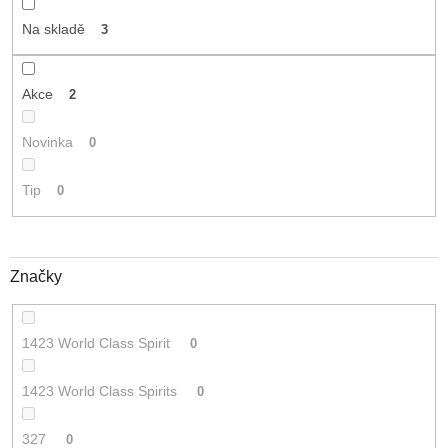
t
Na skladě
3
ů
Akce
2
Novinka
0
Tip
0
Značky
1423 World Class Spirit
0
1423 World Class Spirits
0
327
0