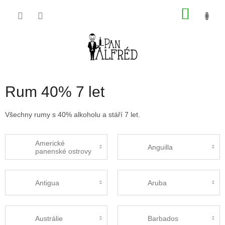
Přejít
NÁKU
na
obsah
KOŠÍK
Rum 40% 7 let
Všechny rumy s 40% alkoholu a stáří 7 let.
Americké
Anguilla
panenské ostrovy
Antigua
Aruba
Austrálie
Barbados