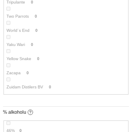
Tripulante
0
Two Parrots
0
World´s End
0
Yaku Wari
0
Yellow Snake
0
Zacapa
0
Zuidam Distilers BV
0
% alkoholu
?
46%
0