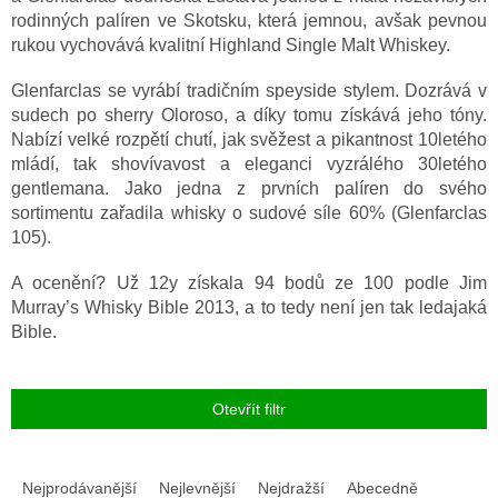
rodinných palíren ve Skotsku, která jemnou, avšak pevnou
rukou vychovává kvalitní Highland Single Malt Whiskey.
Glenfarclas se vyrábí tradičním speyside stylem. Dozrává v
sudech po sherry Oloroso, a díky tomu získává jeho tóny.
Nabízí velké rozpětí chutí, jak svěžest a pikantnost 10letého
mládí, tak shovívavost a eleganci vyzrálého 30letého
gentlemana. Jako jedna z prvních palíren do svého
sortimentu zařadila whisky o sudové síle 60% (Glenfarclas
105).
A ocenění? Už 12y získala 94 bodů ze 100 podle Jim
Murray’s Whisky Bible 2013, a to tedy není jen tak ledajaká
Bible.
Otevřít filtr
Ř
a
Nejprodávanější
Nejlevnější
Nejdražší
Abecedně