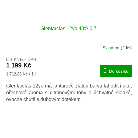
Glenfarclas 12yo 43% 0,7l
Skladem
(2 ks)
991 Kč bez DPH
1 199 Kč
Do košíku
Měrná
1 712,86 Kč / 1 l
cena:
Glenfarclas 12yo má jantarově zlatou barvu lahodící oku,
ořechové aroma s citrónovými tóny a úchvatné sladké,
ovocné chutě s dubovým dotekem
.