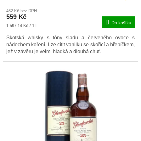
462 Kč bez DPH
559 Kč
Do košíku
Měrná
1 597,14 Kč / 1 l
cena:
Skotská whisky s tóny sladu a červeného ovoce s
nádechem koření. Lze cítit vanilku se skořicí a hřebíčkem,
jež v závěru je velmi hladká a dlouhá chuť.