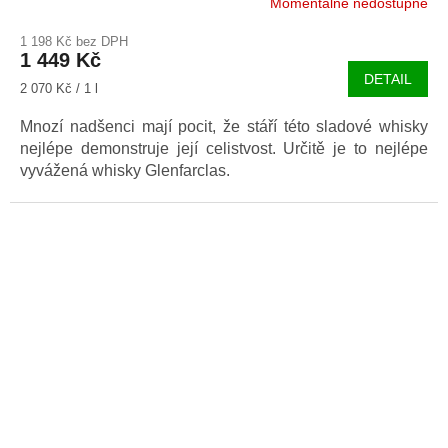
Momentálně nedostupné
1 198 Kč bez DPH
1 449 Kč
DETAIL
Měrná
2 070 Kč / 1 l
cena:
Mnozí nadšenci mají pocit, že stáří této sladové whisky
nejlépe demonstruje její celistvost. Určitě je to nejlépe
vyvážená whisky Glenfarclas.