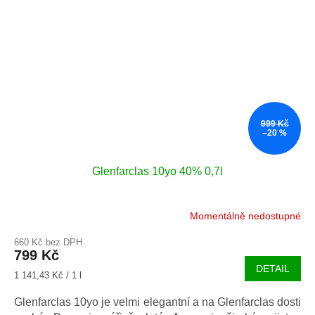
999 Kč
–20 %
Glenfarclas 10yo 40% 0,7l
Momentálně nedostupné
660 Kč bez DPH
799 Kč
DETAIL
Měrná
1 141,43 Kč / 1 l
cena:
Glenfarclas 10yo je velmi elegantní a na Glenfarclas dosti