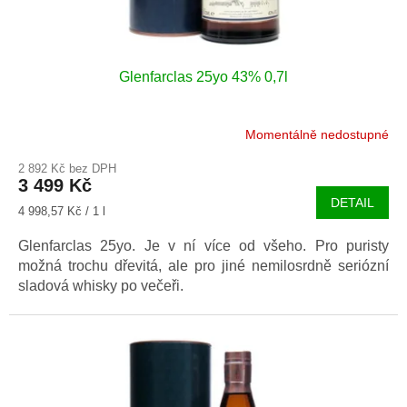
Glenfarclas 25yo 43% 0,7l
Momentálně nedostupné
2 892 Kč bez DPH
3 499 Kč
DETAIL
Měrná
4 998,57 Kč / 1 l
cena:
Glenfarclas 25yo. Je v ní více od všeho. Pro puristy
možná trochu dřevitá, ale pro jiné nemilosrdně seriózní
sladová whisky po večeři.