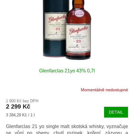
Glenfarclas 21yo 43% 0,7l
Momentálně nedostupné
1 900 Kč bez DPH
2 299 Kč
DETAIL
Měrná
3 284,29 Kč / 1 l
cena:
Glenfarclas 21 yo single malt skotská whisky, vyznačuje
se vůní po sherry, chutí rozinek, koření, zázvoru a