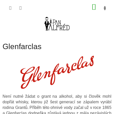
Přejít
NÁKU
na
obsah
KOŠÍK
Glenfarclas
Není nutné žádat o grant na alkohol, aby si člověk mohl
dopřát whisky, kterou již šest generací se zápalem vyrábí
rodina Grantů. Příběh této ohnivé vody začal už v roce 1865
a Glenfarclas dodneška zůstává jednou z mála nezávislých