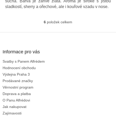
suchá. Barva je zářivě zlatá. Aroma je široké s jistou
sladkostí, sherry a ořechové, ale i kouřové vzadu v nose.
6
položek celkem
O
v
l
Z
á
á
d
p
a
a
Informace pro vás
c
t
í
Svatby s Panem Alfrédem
í
p
Hodnocení obchodu
r
v
Výdejna Praha 3
k
Prodávané značky
y
Věrnostní program
v
ý
Doprava a platba
p
O Panu Alfrédovi
i
Jak nakupovat
s
u
Zajímavosti