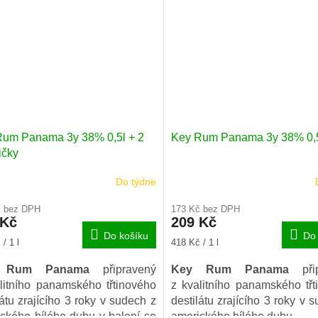
let.
Rum Panama 3y 38% 0,5l + 2
Key Rum Panama 3y 38% 0,
ičky
Do týdne
rné
cení
č bez DPH
173 Kč bez DPH
ktu
 Kč
209 Kč
Do košíku
Do 
Měrná
/ 1 l
418 Kč / 1 l
cena:
 Rum Panama
připravený
Key Rum Panama
př
iček.
litního panamského třtinového
z kvalitního panamského třt
látu zrajícího 3 roky v sudech z
destilátu zrajícího 3 roky v 
ckého bílého dubu v balení se
amerického bílého dubu.