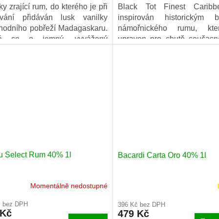
ky zrající rum, do kterého je při
Black Tot Finest Caribb
ování přidáván lusk vanilky
inspirován historickým 
hodního pobřeží Madagaskaru.
námořnického rumu, kte
á se o jemný, vyvážený
upraven pro chutě současno
huti stálý rum, ve kterém se
hluboký a komplexní, 
í chuť cukrové třtiny a vanilky.
tropického ovoce, kávy a čok
u Select Rum 40% 1l
Bacardi Carta Oro 40% 1l
Momentálně nedostupné
č bez DPH
396 Kč bez DPH
 Kč
479 Kč