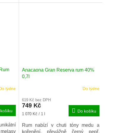
bílého pepře a zázvoru na patře,
spolu s hruškou, heřmánkem,
vanilkou, karamelem a muškátovým
oříškem. Ořech, který se zdrží v
závěru.
k Rum
Anacaona Gran Reserva rum 40%
0,7l
Do týdne
Do týdne
619 Kč bez DPH
749 Kč
košíku
Do košíku
Měrná
1 070 Kč / 1 l
cena:
ikátní
Rum nabízí v chuti tóny medu a
z melasy
kořenění, převážně černý pepř.