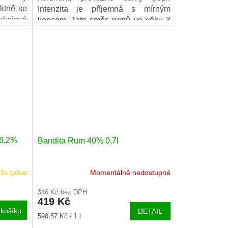
ektně se
Intenzita je příjemná s mírným
okojové
koncem. Tato směs rumů ve věku 3
až 5 let zrála v sudu po americké
whisky.
46,2%
Bandita Rum 40% 0,7l
Do týdne
Momentálně nedostupné
346 Kč bez DPH
419 Kč
košíku
DETAIL
Měrná
598,57 Kč / 1 l
cena: