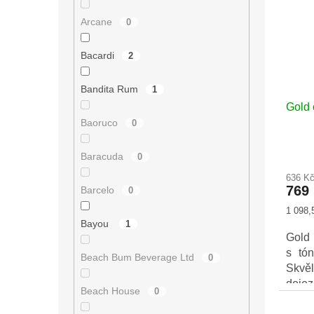
i
r
s
o
Arcane
0
p
d
r
u
Bacardi
2
o
k
d
t
Bandita Rum
1
u
ů
Gold 
k
Baoruco
t
0
ů
Průmě
Baracuda
0
hodno
636 K
produ
769
Barcelo
0
je
4,7
Měrná
1 098,5
z
cena:
Bayou
1
5
Gold 
hvězd
s tó
Beach Bum Beverage Ltd
0
Skvěl
doje
Beach House
0
ostro