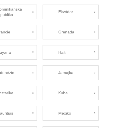
ominikánská
Ekvádor
epublika
rancie
Grenada
uyana
Haiti
ndonézie
Jamajka
ostarika
Kuba
auritius
Mexiko