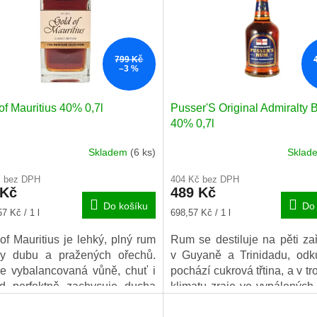
799 Kč
–3 %
of Mauritius 40% 0,7l
Pusser'S Original Admiralty 
40% 0,7l
Skladem
(6 ks)
Skla
rné
cení
č bez DPH
404 Kč bez DPH
ktu
 Kč
489 Kč
Do košíku
Do 
Měrná
7 Kč / 1 l
698,57 Kč / 1 l
cena:
of Mauritius je lehký, plný rum
Rum se destiluje na pěti za
iček.
ny dubu a pražených ořechů.
v Guyaně a Trinidadu, odk
e vybalancovaná vůně, chuť i
pochází cukrová třtina, a v t
zd perfektně zachycuje ducha
klimatu zraje ve vypálených
va Mauritius, opravdové tekuté
po bourbonu po dobu minimá