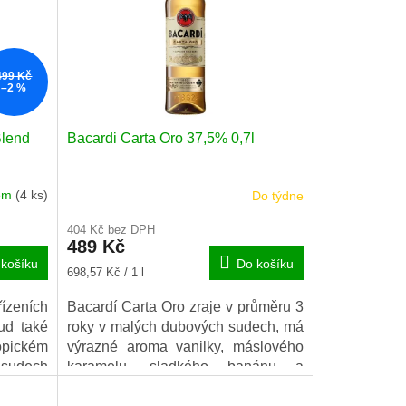
499 Kč
–2 %
Blend
Bacardi Carta Oro 37,5% 0,7l
dem
(4 ks)
Do týdne
404 Kč bez DPH
489 Kč
košíku
Do košíku
Měrná
698,57 Kč / 1 l
cena:
řízeních
Bacardí Carta Oro zraje v průměru 3
ud také
roky v malých dubových sudech, má
ropickém
výrazné aroma vanilky, máslového
 sudech
karamelu, sladkého banánu a
lně tří
meruněk s dotekem tropického