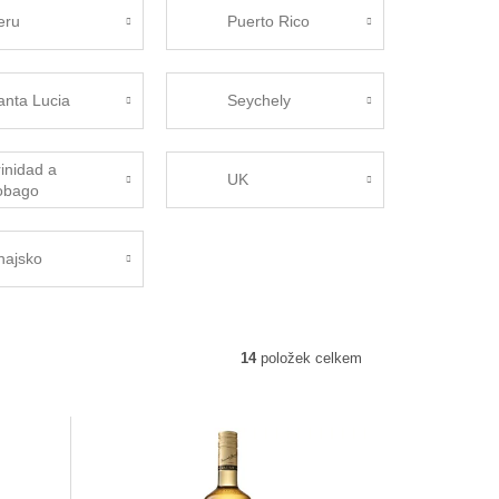
eru
Puerto Rico
anta Lucia
Seychely
rinidad a
UK
obago
hajsko
14
položek celkem