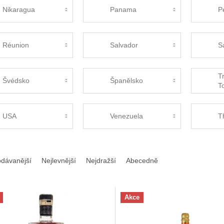
Nikaragua
Panama
P
Réunion
Salvador
S
T
Švédsko
Španělsko
T
USA
Venezuela
T
odávanější
Nejlevnější
Nejdražší
Abecedně
Akce