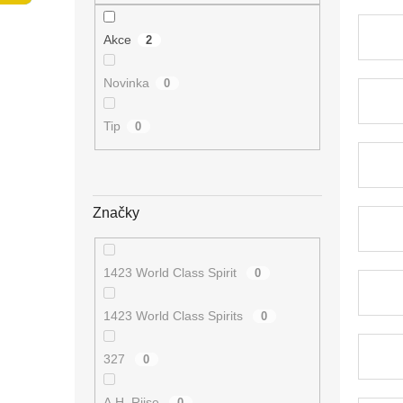
n
e
Akce
2
l
Novinka
0
Tip
0
Značky
1423 World Class Spirit
0
1423 World Class Spirits
0
327
0
A.H. Riise
0