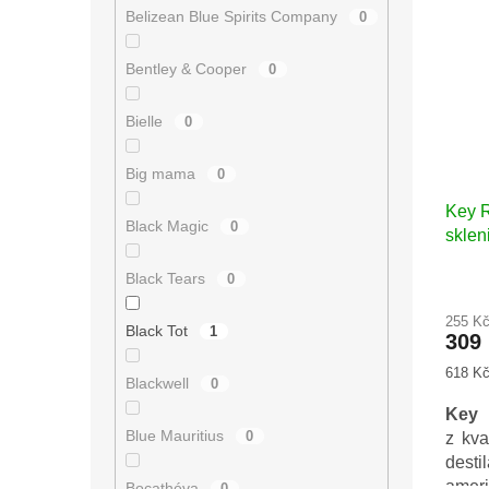
zlato.
Belizean Blue Spirits Company
0
Bentley & Cooper
0
Bielle
0
Big mama
0
Key 
Black Magic
0
sklen
Black Tears
0
Průmě
hodno
255 K
produ
Black Tot
1
309
je
5,0
Měrná
618 Kč 
Blackwell
0
z
cena:
5
Key
hvězd
Blue Mauritius
0
z kva
desti
ameri
Bocathéva
0