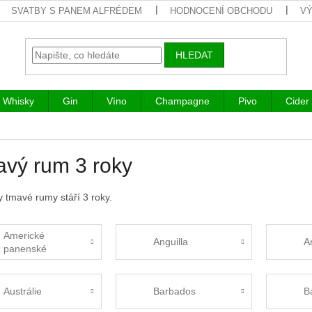
SVATBY S PANEM ALFRÉDEM
HODNOCENÍ OBCHODU
VÝ
HLEDAT
Whisky
Gin
Víno
Champagne
Pivo
Cider
vý rum 3 roky
 tmavé rumy stáří 3 roky.
Americké
Anguilla
A
panenské
ostrovy
Austrálie
Barbados
B