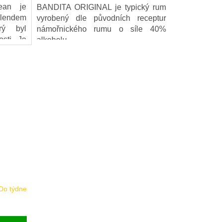
ean je
BANDITA ORIGINAL je typický rum
blendem
vyrobený dle původních receptur
rý byl
námořnického rumu o síle 40%
sti. Je
alkoholu.
s tóny
olády.
Do týdne