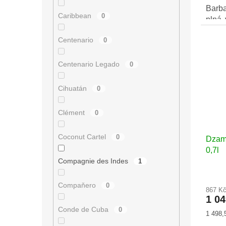
Barba
Caribbean
0
plná 
bourb
Centenario
0
se d
ochu
koneč
Centenario Legado
0
Cihuatán
0
Clément
0
Coconut Cartel
0
Dzam
0,7l
Compagnie des Indes
1
Compaňero
0
867 K
1 0
Conde de Cuba
0
Měrná
1 498,5
cena: