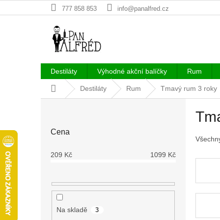
Přejít
777 858 853
info@panalfred.cz
na
obsah
Destiláty
Výhodné akční balíčky
Rum
Domů
Destiláty
Rum
Tmavý rum 3 roky
P
Tma
o
s
Cena
t
Všechny
r
209
Kč
1099
Kč
a
n
n
í
p
Na skladě
3
a