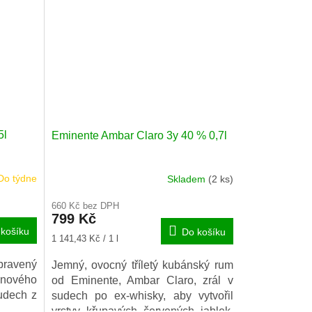
ovoce.
5l
Eminente Ambar Claro 3y 40 % 0,7l
Do týdne
Skladem
(2 ks)
660 Kč bez DPH
799 Kč
košíku
Do košíku
Měrná
1 141,43 Kč / 1 l
cena:
ipravený
Jemný, ovocný tříletý kubánský rum
inového
od Eminente, Ambar Claro, zrál v
sudech z
sudech po ex-whisky, aby vytvořil
vrstvy křupavých červených jablek,