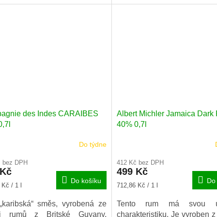
 skleničkami.
agnie des Indes CARAIBES
Albert Michler Jamaica Dar
,7l
40% 0,7l
Do týdne
č bez DPH
412 Kč bez DPH
 Kč
499 Kč
Do košíku
Do 
Měrná
Kč / 1 l
712,86 Kč / 1 l
cena:
„karibská“ směs, vyrobená ze
Tento rum má svou un
i rumů z Britské Guyany,
charakteristiku. Je vyroben 