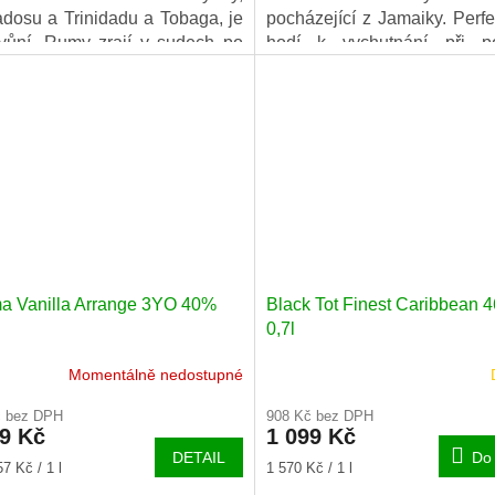
dosu a Trinidadu a Tobaga, je
pocházející z Jamaiky. Perf
vůní. Rumy zrají v sudech po
hodí k vychutnání při p
onu 3 až 5 let v Karibiku a poté
teplotě nebo na ledu.
ovážejí do Evropy a pečlivě
tnávají, aby byly součástí
ného produktu.
a Vanilla Arrange 3YO 40%
Black Tot Finest Caribbean 
0,7l
Momentálně nedostupné
č bez DPH
908 Kč bez DPH
49 Kč
1 099 Kč
DETAIL
Do 
Měrná
7 Kč / 1 l
1 570 Kč / 1 l
cena: