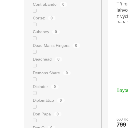
Tři ro
Contrabando
0
lahv
z výc
Cortez
0
Jedn
a v c
Cubaney
0
rozvíj
Dead Man's Fingers
0
Deadhead
0
Demons Share
0
Dictador
0
Bayo
Diplomático
0
Don Papa
0
660 K
799
Don Q
0