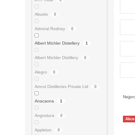
Abuelo
0
Admiral Rodney
0
Albert Michler Distellery
1
Albert Michler Distillery
0
Alegro
0
Amrut Distilleries Private Ltd
0
Ř
a
Nejpr
Anacaona
1
z
e
V
n
Angostura
0
Akce
ý
í
p
p
Appleton
0