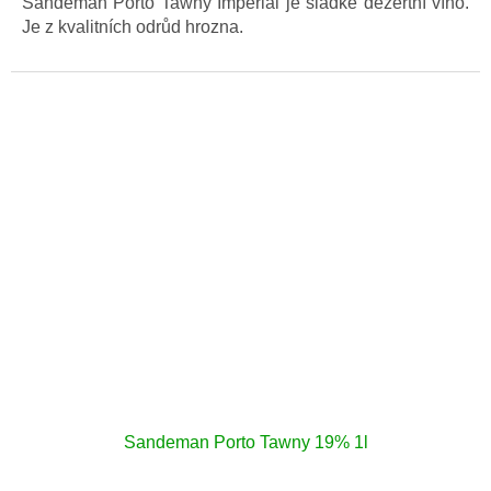
Sandeman Porto Tawny Imperial je sladké dezertní víno.
Je z kvalitních odrůd hrozna.
Sandeman Porto Tawny 19% 1l