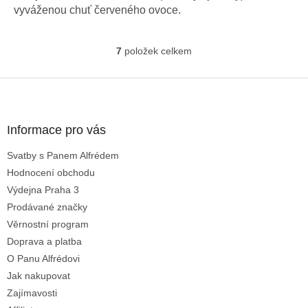
vyváženou chuť červeného ovoce.
7
položek celkem
O
v
l
Z
á
á
d
p
a
a
Informace pro vás
c
t
í
Svatby s Panem Alfrédem
í
p
Hodnocení obchodu
r
v
Výdejna Praha 3
k
Prodávané značky
y
Věrnostní program
v
ý
Doprava a platba
p
O Panu Alfrédovi
i
Jak nakupovat
s
u
Zajímavosti