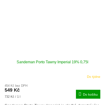
Sandeman Porto Tawny Imperial 19% 0,75l
Do týdne
454 Kč bez DPH
549 Kč
Do košíku
Měrná
732 Kč / 1 l
cena: