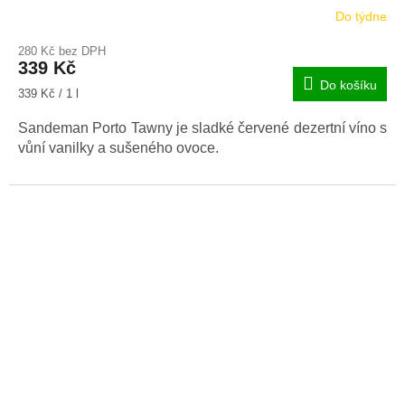
Do týdne
280 Kč bez DPH
339 Kč
Do košíku
Měrná
339 Kč / 1 l
cena:
Sandeman Porto Tawny je sladké červené dezertní víno s
vůní vanilky a sušeného ovoce.