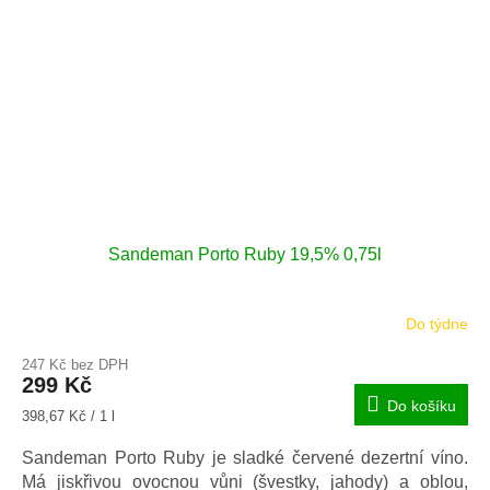
Sandeman Porto Ruby 19,5% 0,75l
Do týdne
247 Kč bez DPH
299 Kč
Do košíku
Měrná
398,67 Kč / 1 l
cena:
Sandeman Porto Ruby je sladké červené dezertní víno.
Má jiskřivou ovocnou vůni (švestky, jahody) a oblou,