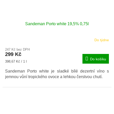
Sandeman Porto white 19,5% 0,75l
Do týdne
247 Kč bez DPH
299 Kč
Do košíku
Měrná
398,67 Kč / 1 l
cena:
Sandeman Porto white je sladké bílé dezertní víno s
jemnou vůní tropického ovoce a lehkou čerstvou chutí.