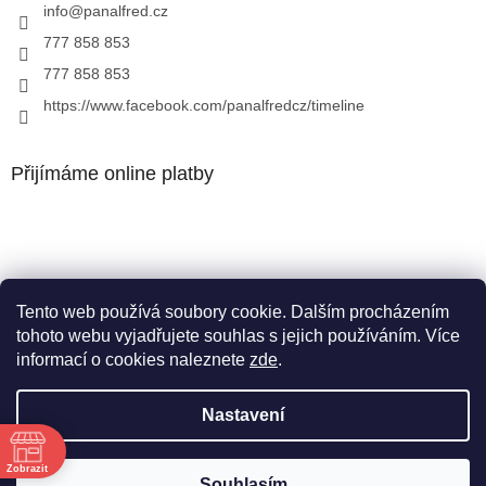
info
@
panalfred.cz
777 858 853
777 858 853
https://www.facebook.com/panalfredcz/timeline
Přijímáme online platby
Tento web používá soubory cookie. Dalším procházením
Facebook
tohoto webu vyjadřujete souhlas s jejich používáním. Více
informací o cookies naleznete
zde
.
Nastavení
Vytvořil Shoptet
Zobrazit
Souhlasím