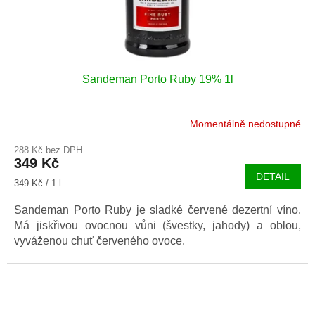
Sandeman Porto Ruby 19% 1l
Momentálně nedostupné
288 Kč bez DPH
349 Kč
DETAIL
Měrná
349 Kč / 1 l
cena:
Sandeman Porto Ruby je sladké červené dezertní víno.
Má jiskřivou ovocnou vůni (švestky, jahody) a oblou,
vyváženou chuť červeného ovoce.