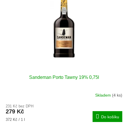
i
r
s
o
p
d
r
u
o
k
d
t
u
ů
k
t
ů
Sandeman Porto Tawny 19% 0,75l
Skladem
(4 ks)
231 Kč bez DPH
279 Kč
Do košíku
Měrná
372 Kč / 1 l
cena: