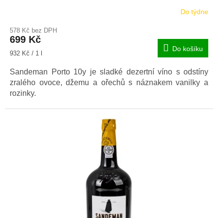
Do týdne
578 Kč bez DPH
699 Kč
Do košíku
Měrná
932 Kč / 1 l
cena:
Sandeman Porto 10y je sladké dezertní víno s odstíny
zralého ovoce, džemu a ořechů s náznakem vanilky a
rozinky.