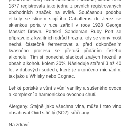
1877 registrovala jako jednu z prvních registrovaných
obchodních značek na světě. Současnou podobu
etikety se stínem stojícího Caballeros de Jerez se
sklenkou porta v ruce zařídil v roce 1928 George
Massiot Brown. Portské Sandeman Ruby Port se
připravuje z kvalitních odrůd hrozna, kdy se vinný mošt
nechá částečně fermentovat a před dokončením
kvasného procesu se přeruší přidáním čistého
alkoholu. Tím si ponechá sladkost zralých hroznů a
obsah alkoholu kolem 20%. Následuje staření 3 až 40
let v dubových sudech, které je ukončeno mícháním,
tak jako u Whisky nebo Cognac.
Lehké portské s vůní s vůní vanilky a sušeného ovoce
a komplexní a harmonickou ovocnou chutí.
Alergeny: Stejně jako všechna vína, může i toto víno
obsahovat Oxid siřičitý (SO2), siřičitany.
Na zdraví!