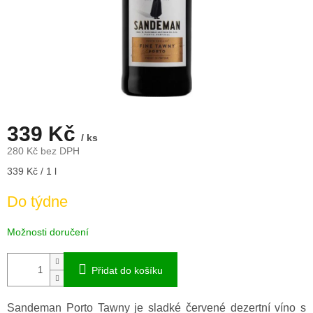
339 Kč
/ ks
280 Kč bez DPH
Měrná
339 Kč / 1 l
cena:
Do týdne
Možnosti doručení
Přidat do košíku
Sandeman Porto Tawny je sladké červené dezertní víno s