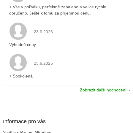
+ Vše v pořádku, perfektně zabaleno a velice rychle
doručeno. Ještě k tomu za příjemnou cenu.
Hodnocení obchodu je 5 z 5 hvězdiček.
23.6.2026
Výhodné ceny
Hodnocení obchodu je 5 z 5 hvězdiček.
23.6.2026
+ Spokojená
Zobrazit další hodnocení
Z
á
p
a
Informace pro vás
t
Svatby s Panem Alfrédem