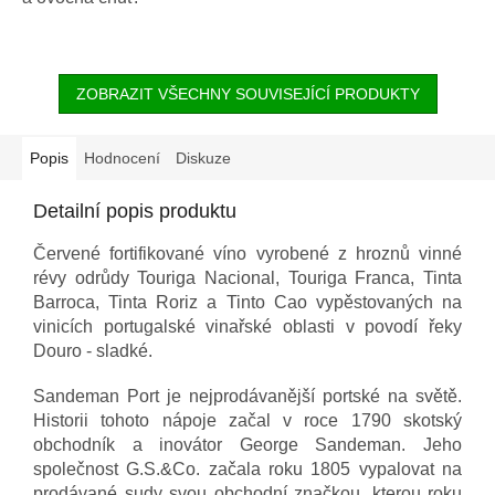
ZOBRAZIT VŠECHNY SOUVISEJÍCÍ PRODUKTY
Popis
Hodnocení
Diskuze
Detailní popis produktu
Červené fortifikované víno vyrobené z hroznů vinné
révy odrůdy Touriga Nacional, Touriga Franca, Tinta
Barroca, Tinta Roriz a Tinto Cao vypěstovaných na
vinicích portugalské vinařské oblasti v povodí řeky
Douro - sladké.
Sandeman Port je nejprodávanější portské na světě.
Historii tohoto nápoje začal v roce 1790 skotský
obchodník a inovátor George Sandeman. Jeho
společnost G.S.&Co. začala roku 1805 vypalovat na
prodávané sudy svou obchodní značkou, kterou roku