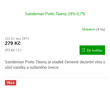
Sandeman Porto Tawny 19% 0,75l
Skladem
(4 ks)
231 Kč bez DPH
279 Kč
Měrná
372 Kč / 1 l
Do košíku
cena:
Sandeman Porto Tawny je sladké červené dezertní víno s
vůní vanilky a sušeného ovoce.
Akce