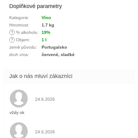
Doplňkové parametry
Kategorie
:
Víno
Hmotnost
:
1.7 kg
?
% alkoholu
:
19%
?
Objem
:
1 l
země původu
:
Portugalsko
druh vína
:
červené, sladké
Hodnocení obchodu je 5 z 5 hvězdiček.
24.6.2026
vždy ok
Hodnocení obchodu je 5 z 5 hvězdiček.
24.6.2026