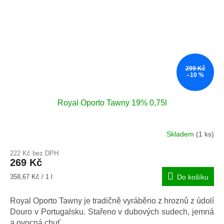
299 Kč
–10 %
Royal Oporto Tawny 19% 0,75l
Skladem
(1 ks)
Průměrné
hodnocení
222 Kč bez DPH
produktu
269 Kč
je
4,8
Měrná
358,67 Kč / 1 l
Do košíku
z
cena:
5
Royal Oporto Tawny je tradičně vyráběno z hroznů z údolí
hvězdiček.
Douro v Portugalsku. Stařeno v dubových sudech, jemná
a ovocná chuť.