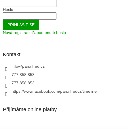
Heslo
PŘIHLÁSIT SE
Nová registrace
Zapomenuté heslo
Kontakt
info
@
panalfred.cz
777 858 853
777 858 853
https://www.facebook.com/panalfredcz/timeline
Přijímáme online platby