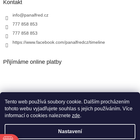
Kontakt
info
@
panalfred.cz
777 858 853
777 858 853
https://www.facebook.com/panalfredcz/timeline
Přijímáme online platby
Tento web používá soubory cookie. Dalším procházením
Facebook
tohoto webu vyjadřujete souhlas s jejich používáním. Více
informací o cookies naleznete
zde
.
Nastavení
Vytvořil Shoptet