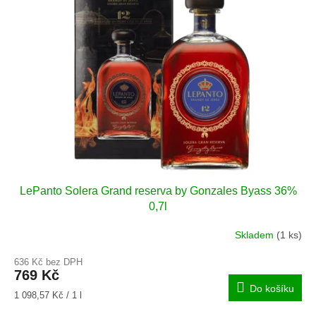
i
r
s
o
p
d
r
u
o
k
d
t
u
ů
k
t
ů
LePanto Solera Grand reserva by Gonzales Byass 36%
0,7l
Skladem
(1 ks)
636 Kč bez DPH
769 Kč
Do košíku
Měrná
1 098,57 Kč / 1 l
cena: