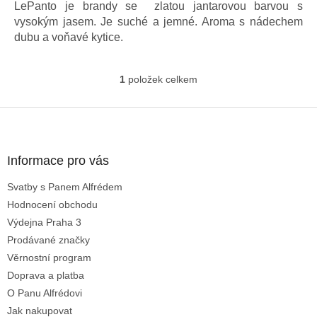
LePanto je brandy se zlatou jantarovou barvou s
vysokým jasem. Je suché a jemné. Aroma s nádechem
dubu a voňavé kytice.
1
položek celkem
O
v
l
Z
á
á
d
p
a
a
Informace pro vás
c
t
í
Svatby s Panem Alfrédem
í
p
Hodnocení obchodu
r
v
Výdejna Praha 3
k
Prodávané značky
y
Věrnostní program
v
ý
Doprava a platba
p
O Panu Alfrédovi
i
Jak nakupovat
s