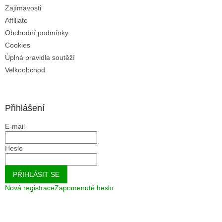
u
Zajímavosti
Affiliate
Obchodní podmínky
Cookies
Úplná pravidla soutěží
Velkoobchod
Přihlášení
E-mail
Heslo
PŘIHLÁSIT SE
Nová registrace
Zapomenuté heslo