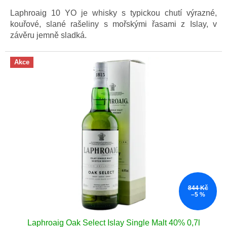
cena:
5
Laphroaig 10 YO je whisky s typickou chutí výrazné,
hvězdiček.
kouřové, slané rašeliny s mořskými řasami z Islay, v
závěru jemně sladká.
Akce
844 Kč
–5 %
Laphroaig Oak Select Islay Single Malt 40% 0,7l