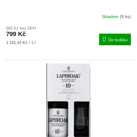
Skladem
(8 ks)
Průměrné
hodnocení
660 Kč bez DPH
produktu
799 Kč
je
Do košíku
5,0
Měrná
1 141,43 Kč / 1 l
z
cena:
5
hvězdiček.