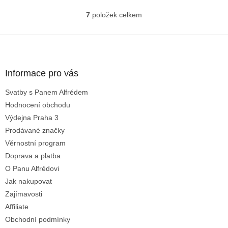
karamele a sladkého sherry.
7
položek celkem
O
v
l
Z
á
á
d
p
a
a
Informace pro vás
c
t
í
Svatby s Panem Alfrédem
í
p
Hodnocení obchodu
r
v
Výdejna Praha 3
k
Prodávané značky
y
Věrnostní program
v
ý
Doprava a platba
p
O Panu Alfrédovi
i
Jak nakupovat
s
u
Zajímavosti
Affiliate
Obchodní podmínky