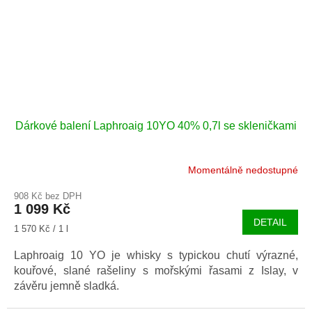
Dárkové balení Laphroaig 10YO 40% 0,7l se skleničkami
Momentálně nedostupné
908 Kč bez DPH
1 099 Kč
DETAIL
Měrná
1 570 Kč / 1 l
cena:
Laphroaig 10 YO je whisky s typickou chutí výrazné,
kouřové, slané rašeliny s mořskými řasami z Islay, v
závěru jemně sladká.