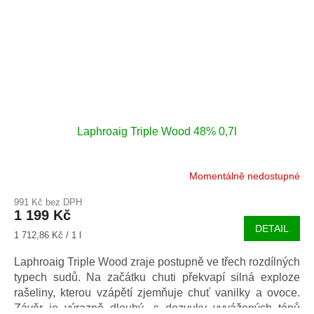
Laphroaig Triple Wood 48% 0,7l
Momentálně nedostupné
991 Kč bez DPH
1 199 Kč
DETAIL
Měrná
1 712,86 Kč / 1 l
cena:
Laphroaig Triple Wood zraje postupně ve třech rozdílných
typech sudů. Na začátku chuti překvapí silná exploze
rašeliny, kterou vzápětí zjemňuje chuť vanilky a ovoce.
Závěr je výrazně dlouhý, s dozvuky vyvážených tónů