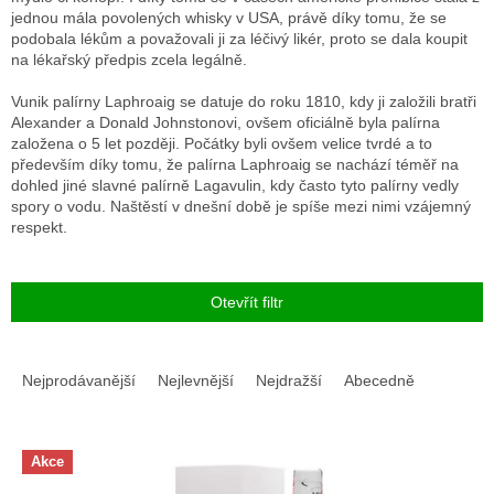
jednou mála povolených whisky v USA, právě díky tomu, že se
podobala lékům a považovali ji za léčivý likér, proto se dala koupit
na lékařský předpis zcela legálně.
Vunik palírny Laphroaig se datuje do roku 1810, kdy ji založili bratři
Alexander a Donald Johnstonovi, ovšem oficiálně byla palírna
založena o 5 let později. Počátky byli ovšem velice tvrdé a to
především díky tomu, že palírna Laphroaig se nachází téměř na
dohled jiné slavné palírně Lagavulin, kdy často tyto palírny vedly
spory o vodu. Naštěstí v dnešní době je spíše mezi nimi vzájemný
respekt.
Otevřít filtr
Ř
a
Nejprodávanější
Nejlevnější
Nejdražší
Abecedně
z
e
V
n
Akce
ý
í