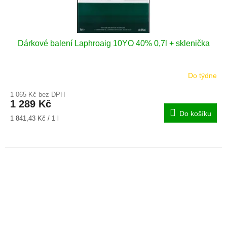
Dárkové balení Laphroaig 10YO 40% 0,7l + sklenička
Do týdne
1 065 Kč bez DPH
1 289 Kč
Do košíku
Měrná
1 841,43 Kč / 1 l
cena: