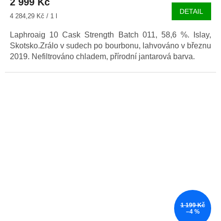
2 999 Kč
DETAIL
Měrná
4 284,29 Kč / 1 l
cena:
Laphroaig 10 Cask Strength Batch 011, 58,6 %. Islay,
Skotsko.Zrálo v sudech po bourbonu, lahvováno v březnu
2019. Nefiltrováno chladem, přírodní jantarová barva.
1 199 Kč
–4 %