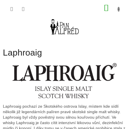
Přejít
NÁKU
na
obsah
KOŠÍK
Laphroaig
Laphroaig pochazí ze Skotského ostrova Islay, místem kde sídlí
několik již legendárních palíren pravé skotské single malt whisky.
Laphroaig byl vždy pověstný svou silnou kouřovou příchutí. Ve
whisky Laphroaig je často cítit intenzivní lékovou vůní, dezinfekční
mýdlo či konopí. I díky tomu se v časech americké prohibice stala z