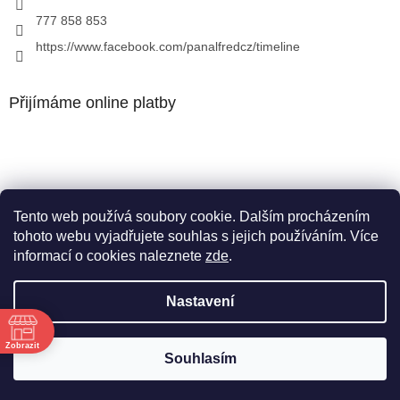
777 858 853
https://www.facebook.com/panalfredcz/timeline
Přijímáme online platby
Tento web používá soubory cookie. Dalším procházením
Facebook
tohoto webu vyjadřujete souhlas s jejich používáním. Více
informací o cookies naleznete
zde
.
Nastavení
Vytvořil Shoptet
Zobrazit
Souhlasím
Copyright 2026
Pan Alfréd
. Všechna práva vyhrazena.
ě