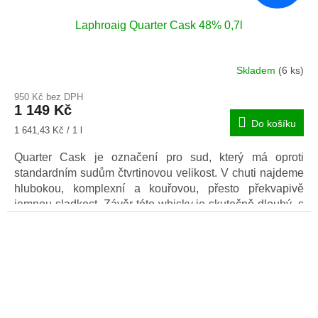
Laphroaig Quarter Cask 48% 0,7l
Skladem
(6 ks)
950 Kč bez DPH
1 149 Kč
Do košíku
Měrná
1 641,43 Kč / 1 l
cena:
Quarter Cask je označení pro sud, který má oproti
standardním sudům čtvrtinovou velikost. V chuti najdeme
hlubokou, komplexní a kouřovou, přesto překvapivě
jemnou sladkost. Závěr této whisky je skutečně dlouhý, s
tóny kouře a koření.