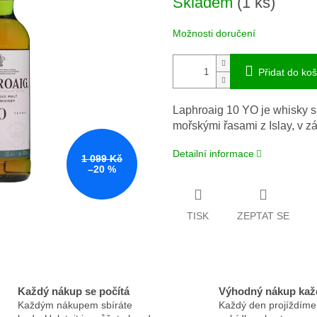
Skladem
(1 ks)
Možnosti doručení
Přidat do koš
Laphroaig 10 YO je whisky s 
mořskými řasami z Islay, v z
Detailní informace
1 099 Kč
–20 %
TISK
ZEPTAT SE
Každý nákup se počítá
Výhodný nákup kaž
Každým nákupem sbíráte
Každý den projíždíme