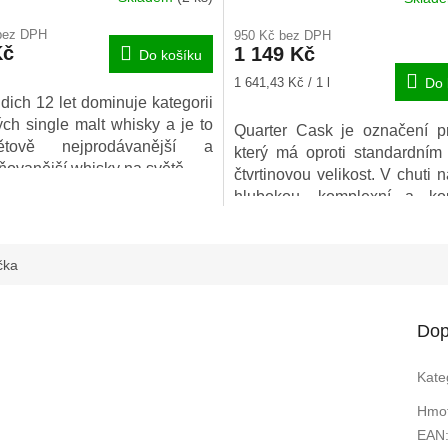
ení
bez DPH
950 Kč bez DPH
u
Kč
1 149 Kč
Do košíku
Měrná
1 641,43 Kč / 1 l
Do 
cena:
dich 12 let dominuje kategorii
ých single malt whisky a je to
Quarter Cask je označení p
ek.
větově nejprodávanější a
který má oproti standardní
ňovanější whisky na světě.
čtvrtinovou velikost. V chuti
hlubokou, komplexní a kou
přesto překvapivě jemnou sl
Závěr této whisky je sk
dlouhý, s tóny kouře a koření.
čka
Dop
Kate
Hmot
EAN