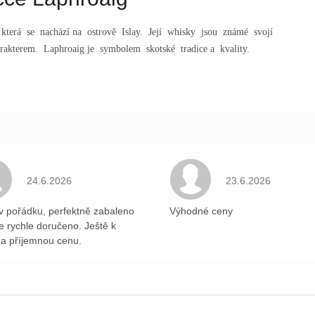
 která se nachází na ostrově Islay. Její whisky jsou známé svojí
akterem. Laphroaig je symbolem skotské tradice a kvality.
.
Hodnocení obchodu je 5 z 5 hvězdiček.
Hodnocení obchodu 
24.6.2026
23.6.2026
v pořádku, perfektně zabaleno
Výhodné ceny
ce rychle doručeno. Ještě k
a příjemnou cenu.