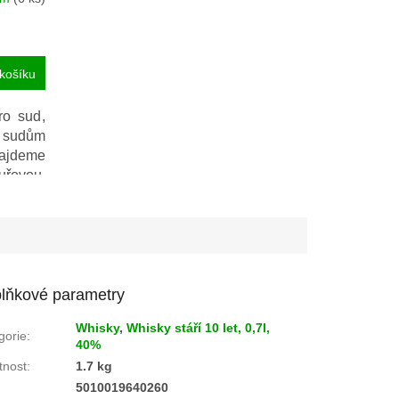
košíku
ro sud,
m sudům
 najdeme
řovou,
adkost.
utečně
lňkové parametry
Whisky
,
Whisky stáří 10 let, 0,7l,
gorie
:
40%
nost
:
1.7 kg
:
5010019640260