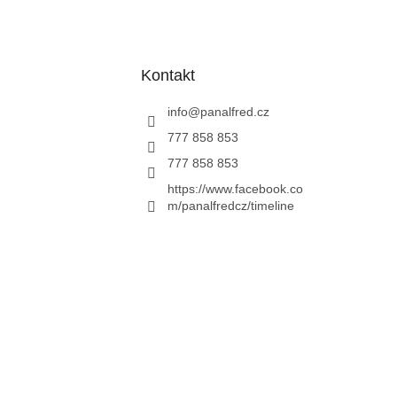
Kontakt
info
@
panalfred.cz
777 858 853
777 858 853
https://www.facebook.co
m/panalfredcz/timeline