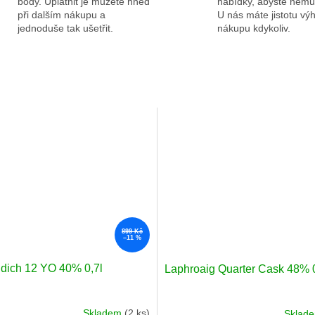
body. Uplatnit je můžete hned
nabídky, abyste nemus
při dalším nákupu a
U nás máte jistotu v
jednoduše tak ušetřit.
nákupu kdykoliv.
899 Kč
–11 %
ddich 12 YO 40% 0,7l
Laphroaig Quarter Cask 48% 0
Skladem
(2 ks)
Sklad
né