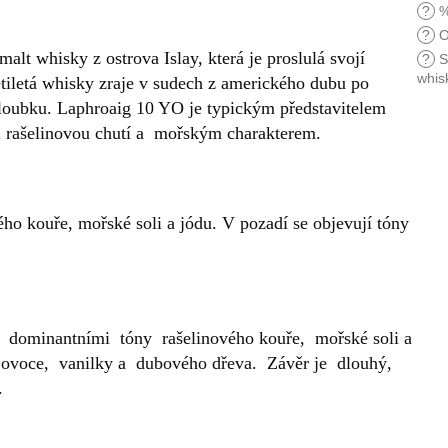
?
%
?
O
alt whisky z ostrova Islay, která je proslulá svojí
?
S
whis
etiletá whisky zraje v sudech z amerického dubu po
hloubku. Laphroaig 10 YO je typickým představitelem
ou rašelinovou chutí a mořským charakterem.
ého kouře, mořské soli a jódu. V pozadí se objevují tóny
s dominantními tóny rašelinového kouře, mořské soli a
 ovoce, vanilky a dubového dřeva. Závěr je dlouhý,
.