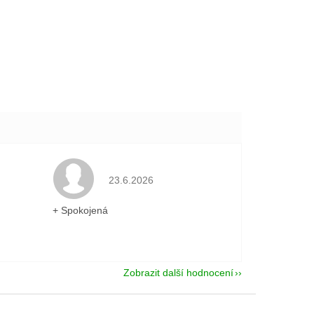
je 5 z 5 hvězdiček.
Hodnocení obchodu je 5 z 5 hvězdiček.
23.6.2026
+ Spokojená
Zobrazit další hodnocení