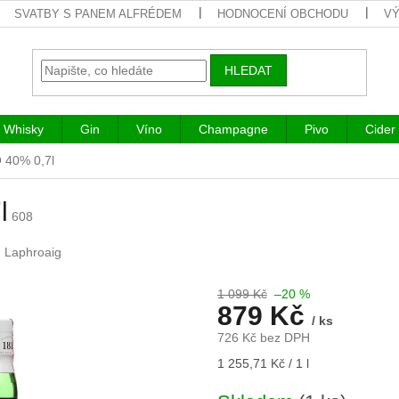
SVATBY S PANEM ALFRÉDEM
HODNOCENÍ OBCHODU
VÝ
HLEDAT
Whisky
Gin
Víno
Champagne
Pivo
Cider
 40% 0,7l
l
608
:
Laphroaig
1 099 Kč
–20 %
879 Kč
/ ks
726 Kč bez DPH
Měrná
1 255,71 Kč / 1 l
cena: