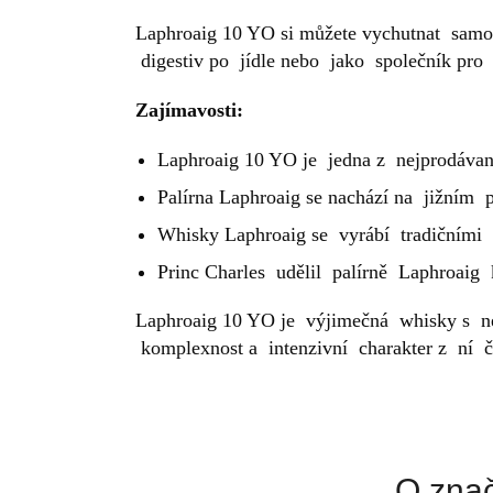
Laphroaig 10 YO si můžete vychutnat samo
digestiv po jídle nebo jako společník pro
Zajímavosti:
Laphroaig 10 YO je jedna z nejprodávaně
Palírna Laphroaig se nachází na jižním p
Whisky Laphroaig se vyrábí tradičními
Princ Charles udělil palírně Laphroaig
Laphroaig 10 YO je výjimečná whisky s ne
komplexnost a intenzivní charakter z ní 
O zna