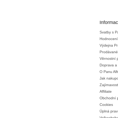
á
p
a
t
Informac
í
Svatby s 
Hodnocení
Výdejna Pr
Prodávané
Věrnostní 
Doprava a 
O Panu Alf
Jak nakup
Zajímavost
Affiliate
Obchodní 
Cookies
Úplná prav
Velkoobch