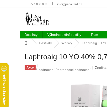
Přejít
777 858 853
info@panalfred.cz
na
obsah
Destiláty
Výhodné akční balíčky
Rum
Domů
Destiláty
Whisky
Laphroaig 10 YO
Laphroaig 10 YO 40% 0,7
Značka
Akce
Průměrné
3 hodnocení
Podrobnosti hodnocení
hodnocení
produktu
je
5,0
z
5
hvězdiček.