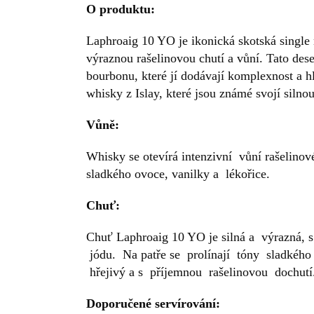
O produktu:
Laphroaig 10 YO je ikonická skotská single m
výraznou rašelinovou chutí a vůní. Tato des
bourbonu, které jí dodávají komplexnost a 
whisky z Islay, které jsou známé svojí siln
Vůně:
Whisky se otevírá intenzivní vůní rašelinov
sladkého ovoce, vanilky a lékořice.
Chuť:
Chuť Laphroaig 10 YO je silná a výrazná, 
jódu. Na patře se prolínají tóny sladkého
hřejivý a s příjemnou rašelinovou dochutí
Doporučené servírování: