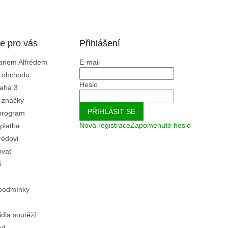
e pro vás
Přihlášení
Panem Alfrédem
E-mail
 obchodu
Heslo
aha 3
 značky
PŘIHLÁSIT SE
program
Nová registrace
Zapomenuté heslo
platba
rédovi
ovat
i
podmínky
idla soutěží
od