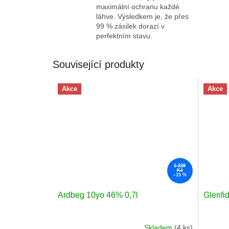
maximální ochranu každé
láhve. Výsledkem je, že přes
99 % zásilek dorazí v
perfektním stavu.
Související produkty
Akce
Akce
1 239
Kč
–15 %
Ardbeg 10yo 46% 0,7l
Glenfi
Skladem
(4 ks)
Průměrné
Průměr