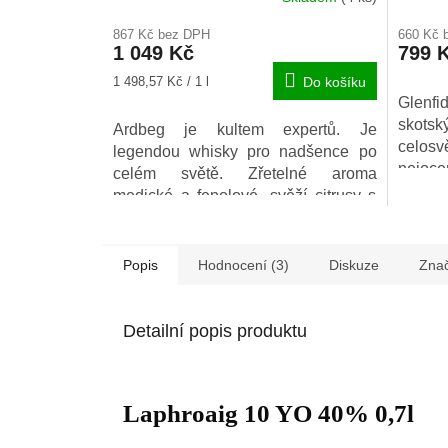
hodnocení
hodnoc
867 Kč bez DPH
660 Kč 
produktu
produkt
1 049 Kč
799 
je
je
5,0
5,0
Měrná
1 498,57 Kč / 1 l
Do košíku
z
z
cena:
Glenfid
5
5
skotsk
Ardbeg je kultem expertů. Je
hvězdiček.
hvězdič
celos
legendou whisky pro nadšence po
nejoce
celém světě. Zřetelné aroma
medické a fenolové, svěží citrusy s
rostlinnými příznaky bílého
vína.Nezapře ani meloun, hrušku a
ozvěny moře,jódu a uzených ryb.
Popis
Hodnocení (3)
Diskuze
Zna
Detailní popis produktu
Laphroaig 10 YO 40% 0,7l