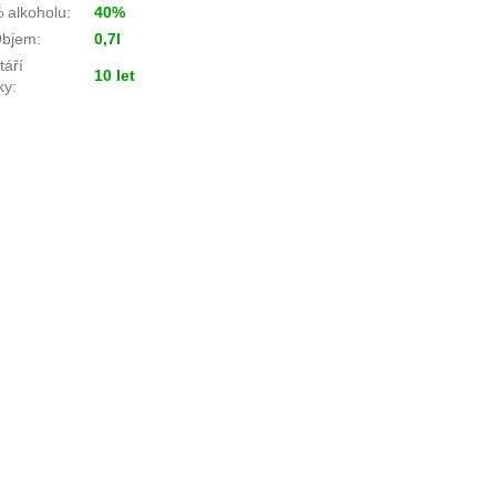
 alkoholu
:
40%
bjem
:
0,7l
táří
10 let
ky
: