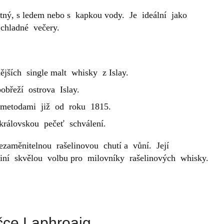
tný, s ledem nebo s kapkou vody. Je ideální jako
 chladné večery.
jších single malt whisky z Islay.
obřeží ostrova Islay.
 metodami již od roku 1815.
 královskou pečeť schválení.
zaměnitelnou rašelinovou chutí a vůní. Její
činí skvělou volbu pro milovníky rašelinových whisky.
čce Laphroaig