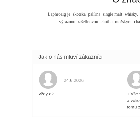
Laphroaig je skotská palírna single malt whisky,
výraznou rašelinovou chutí a mořským char
Hodnocení obchodu je 5 z 5 hvězdiček
24.6.2026
vždy ok
+ Vše 
a veli
tomu z
Z