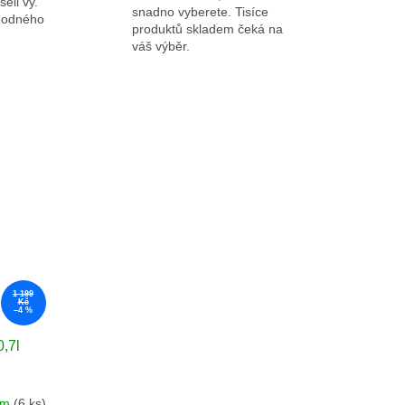
eli vy.
snadno vyberete. Tisíce
ýhodného
produktů skladem čeká na
váš výběr.
1 199
Kč
–4 %
,7l
em
(6 ks)