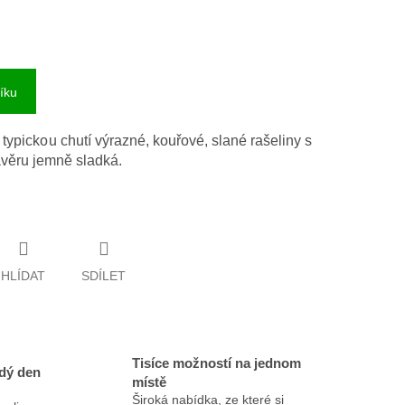
íku
typickou chutí výrazné, kouřové, slané rašeliny s
ávěru jemně sladká.
HLÍDAT
SDÍLET
Tisíce možností na jednom
dý den
místě
Široká nabídka, ze které si