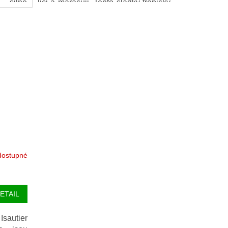
 silně
liči a maracuji. Tento sladký tropický
oznávat
rum si nejlépe vychutnáte
avy.
vychlazený nebo namražený.
dostupné
ETAIL
autier