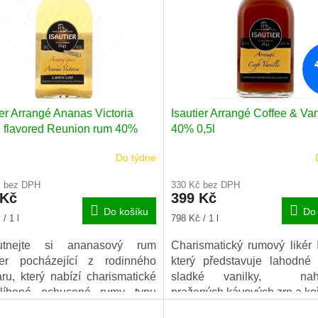
ier Arrangé Ananas Victoria
Isautier Arrangé Coffee & Van
 flavored Reunion rum 40%
40% 0,5l
Do týdne
Průměrné
hodnocení
č bez DPH
330 Kč bez DPH
produktu
 Kč
399 Kč
je
Do košíku
Do 
5,0
Měrná
/ 1 l
798 Kč / 1 l
z
cena:
5
utnejte si ananasový rum
Charismatický rumový likér I
hvězdiček.
tier pocházející z rodinného
který představuje lahodné 
aru, který nabízí charismatické
sladké vanilky, naho
líbené ochucené rumy typu
pražených kávových zrn a koř
cole (tedy vyráběné z čisté