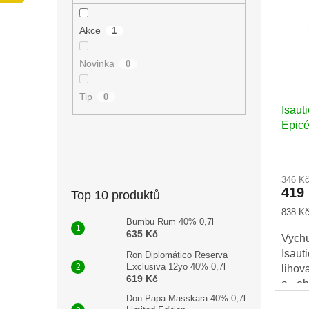
n
i
r
e
s
o
Akce
1
l
p
d
r
u
Novinka
0
o
k
d
t
u
ů
Tip
0
Isaut
k
Epicé
t
0,5l
ů
346 K
419
Top 10 produktů
Měrná
838 Kč 
Bumbu Rum 40% 0,7l
cena:
635 Kč
Vych
Isau
Ron Diplomático Reserva
Exclusiva 12yo 40% 0,7l
lihov
619 Kč
a ob
agri
Don Papa Masskara 40% 0,7l