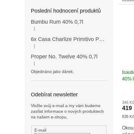
skoři
Poslední hodnocení produktů
Vych
Isau
Bumbu Rum 40% 0,7l
lihov
|
Hodnocení produktu je 5 z 5 hvězdiček.
a ob
6x Casa Charlize Primitivo Puglia IGT 13,5% 0,75l
agri
|
pane
Hodnocení produktu je 4 z 5 hvězdiček.
melas
Proper No. Twelve 40% 0,7l
|
Hodnocení produktu je 5 z 5 hvězdiček.
Objednáno jako dárek.
Isaut
40% 0
Průmě
Odebírat newsletter
hodno
346 K
produ
Vložte svůj e-mail a my vám budeme
419
je
zasílat informace o nových produktech
4,0
Měrná
838 Kč 
na našem e-shopu.
z
cena:
5
Okouz
E-mail
hvězd