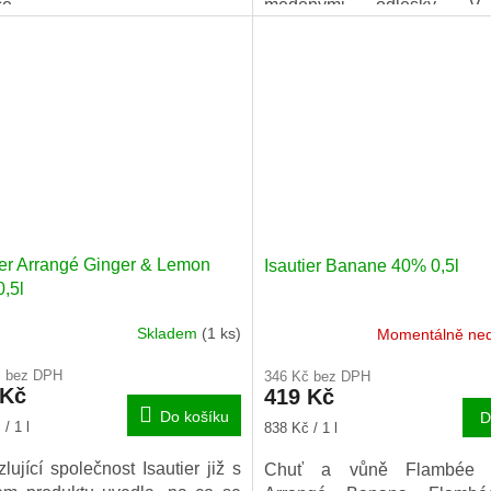
ce.
měděnými odlesky. V
aromatické chuti lze rozp
utnejte si ananasový rum
stopy rooibosu a exotické gu
tier pocházející z rodinného
aru, který nabízí charismatické
líbené ochucené rumy typu
cole (tedy vyráběné z čisté
nské třtinové šťávy namísto
y).
ier Arrangé Ginger & Lemon
Isautier Banane 40% 0,5l
,5l
Skladem
(1 ks)
Momentálně ne
rné
cení
č bez DPH
346 Kč bez DPH
ktu
 Kč
419 Kč
Do košíku
D
Měrná
/ 1 l
838 Kč / 1 l
cena:
lující společnost Isautier již s
Chuť a vůně Flambée Is
iček.