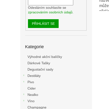
názv
můžet
Odesláním souhlasíte se
přidá
zpracováním osobních údajů
.
PŘIHLÁSIT SE
Přeskočit
Kategorie
kategorie
Výhodné akční balíčky
Dárkové Tašky
Degustační sady
Destiláty
Pivo
Cider
Nealko
Víno
Champagne