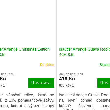
Rodinný lihovar Isautier
nské třtinové šťávy namísto
charismatické a oblíbené o
sy). Isautier Arrangé Épicé
rumy typu agricole (tedy vy
as Victoria Rum si nejlépe
čisté panenské třtinové
tnáte ledově vychlazený.
namísto melasy).
ier Arrangé Christmas Edition
Isautier Arrangé Guava Rooi
,5l
40% 0,5l
Do týdne
Skla
č bez DPH
346 Kč bez DPH
 Kč
419 Kč
Do košíku
Do 
Měrná
/ 1 l
838 Kč / 1 l
cena:
tier vánoční edice, která se
Isautier Arrange Guava Rooi
dá z 10% pomerančové šťávy,
na první pohled dostan
edu, koření a výrazné stopy
krásně červenou bar