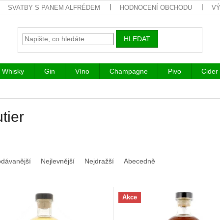
SVATBY S PANEM ALFRÉDEM
HODNOCENÍ OBCHODU
VÝ
HLEDAT
Whisky
Gin
Víno
Champagne
Pivo
Cider
tier
odávanější
Nejlevnější
Nejdražší
Abecedně
Akce