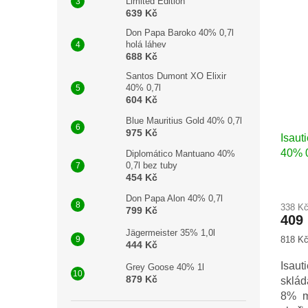
Limited Edition
pane
639 Kč
mela
Don Papa Baroko 40% 0,7l
Anan
holá láhev
vychu
688 Kč
Santos Dumont XO Elixir
40% 0,7l
604 Kč
Blue Mauritius Gold 40% 0,7l
975 Kč
Isaut
40% 0
Diplomático Mantuano 40%
0,7l bez tuby
454 Kč
Don Papa Alon 40% 0,7l
338 K
799 Kč
409
Jägermeister 35% 1,0l
Měrná
818 Kč 
444 Kč
cena:
Isau
Grey Goose 40% 1l
879 Kč
sklá
8% m