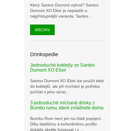
Který Santos Dumont vybrat? Santos
Dumont XO Elixir je nejsladší a
nejpřístupnější varianta, Santos ...
ARCHIV
Drinkopedie
Jednoduché koktejly ze Santos
Dumont XO Elixir
Santos Dumont XO Elixir lze použít také
do koktejlů, ale při míchání je potřeba
počítat s jeho výraz...
3 jednoduché míchané drinky z
Bumbu rumu, které zvládnete doma
Bumbu Rum není jen na čisté popíjení.
Díky sladšímu a kořeněnému profilu
dokáže skvěle fungovat i v ...