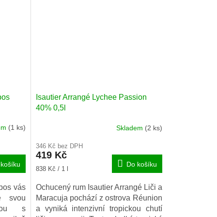
 nabízí
šťávy namísto melasy).
chucené
ráběné z
Aroma je velmi svěží, ovocné a
 šťávy
intenzivní. Na patře je dokonalá
rovnováha sladkých a lehce
kyselých chutí.
Podávejte chlazené jako aperitiv,
koktejl nebo digestiv.
bos
Isautier Arrangé Lychee Passion
40% 0,5l
dem
(1 ks)
Skladem
(2 ks)
346 Kč bez DPH
419 Kč
košíku
Do košíku
Měrná
838 Kč / 1 l
cena:
bos vás
Ochucený rum Isautier Arrangé Liči a
e svou
Maracuja pochází z ostrova Réunion
vou s
a vyniká intenzivní tropickou chutí