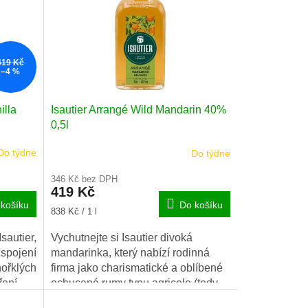
419 Kč
–4 %
illa
Isautier Arrangé Wild Mandarin 40%
0,5l
Do týdne
Do týdne
346 Kč bez DPH
419 Kč
košíku
Do košíku
Měrná
838 Kč / 1 l
cena:
sautier,
Vychutnejte si Isautier divoká
spojení
mandarinka, který nabízí rodinná
řklých
firma jako charismatické a oblíbené
ení.
ochucené rumy typu agricole (tedy
vyráběné z čisté panenské třtinové