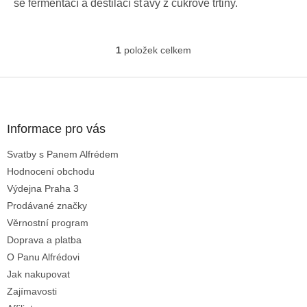
se fermentací a destilací šťávy z cukrové třtiny.
1
položek celkem
O
v
l
Z
á
á
d
p
a
a
Informace pro vás
c
t
í
Svatby s Panem Alfrédem
í
p
Hodnocení obchodu
r
v
Výdejna Praha 3
k
Prodávané značky
y
Věrnostní program
v
ý
Doprava a platba
p
O Panu Alfrédovi
i
Jak nakupovat
s
u
Zajímavosti