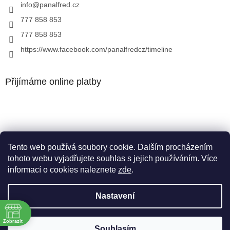
info
@
panalfred.cz
777 858 853
777 858 853
https://www.facebook.com/panalfredcz/timeline
Přijímáme online platby
Tento web používá soubory cookie. Dalším procházením
Facebook
tohoto webu vyjadřujete souhlas s jejich používáním. Více
informací o cookies naleznete
zde
.
Nastavení
Vytvořil Shoptet
Zobrazit
Souhlasím
Copyright 2026
Pan Alfréd
. Všechna práva vyhrazena.