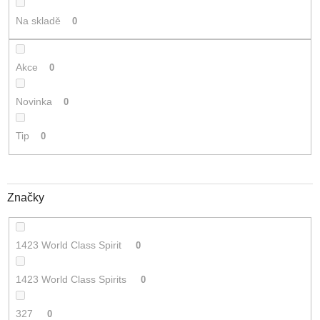
t
Na skladě
0
ů
Akce
0
Novinka
0
Tip
0
Značky
1423 World Class Spirit
0
1423 World Class Spirits
0
327
0