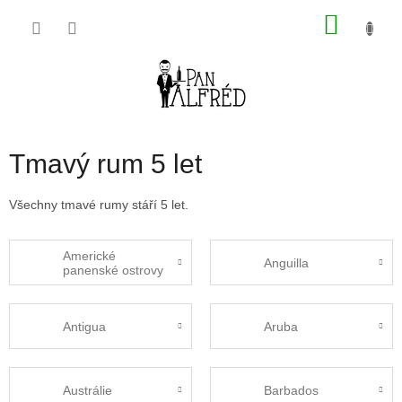
Přejít
NÁKU
na
obsah
KOŠÍK
Tmavý rum 5 let
Všechny tmavé rumy stáří 5 let.
Americké
Anguilla
panenské ostrovy
Antigua
Aruba
Austrálie
Barbados