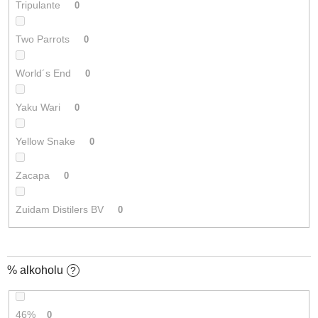
Tripulante
0
Two Parrots
0
World´s End
0
Yaku Wari
0
Yellow Snake
0
Zacapa
0
Zuidam Distilers BV
0
% alkoholu
?
46%
0