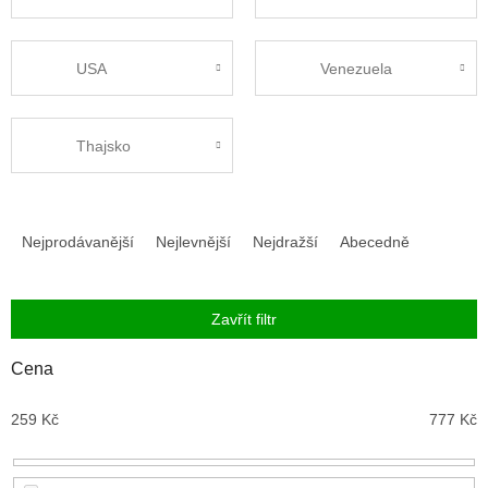
USA
Venezuela
Thajsko
Ř
a
Nejprodávanější
Nejlevnější
Nejdražší
Abecedně
z
e
n
Zavřít filtr
í
p
Cena
r
o
259
Kč
777
Kč
d
u
k