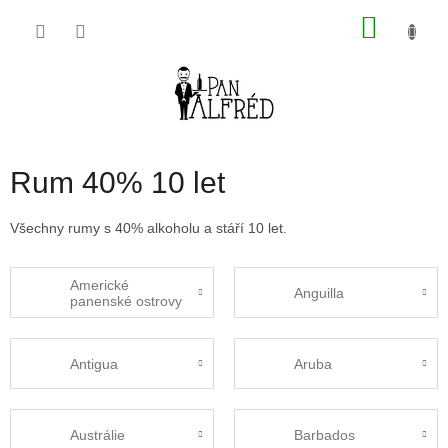
Přejít
NÁKU
na
obsah
KOŠÍK
Rum 40% 10 let
Všechny rumy s 40% alkoholu a stáří 10 let.
Americké
Anguilla
panenské ostrovy
Antigua
Aruba
Austrálie
Barbados