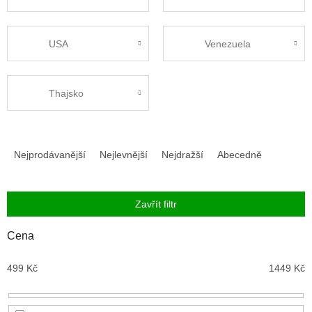
USA
Venezuela
Thajsko
Ř
a
Nejprodávanější
Nejlevnější
Nejdražší
Abecedně
z
e
n
Zavřít filtr
í
p
Cena
r
o
499
Kč
1449
Kč
d
u
k