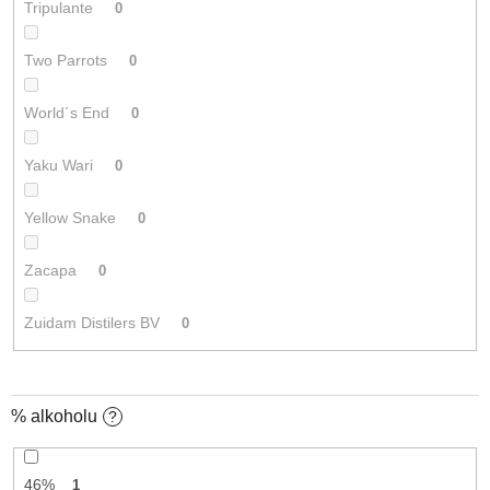
Tripulante
0
Two Parrots
0
World´s End
0
Yaku Wari
0
Yellow Snake
0
Zacapa
0
Zuidam Distilers BV
0
% alkoholu
?
46%
1