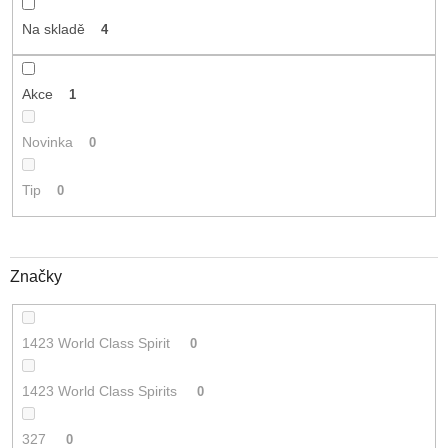
t
Na skladě
4
ů
Akce
1
Novinka
0
Tip
0
Značky
1423 World Class Spirit
0
1423 World Class Spirits
0
327
0