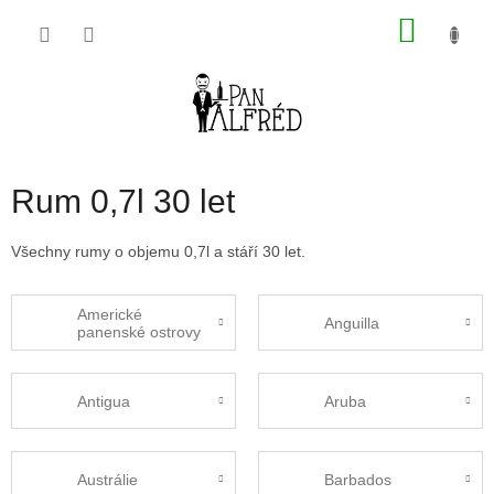
Přejít
NÁKU
na
obsah
KOŠÍK
Rum 0,7l 30 let
Všechny rumy o objemu 0,7l a stáří 30 let.
Americké
Anguilla
panenské ostrovy
Antigua
Aruba
Austrálie
Barbados