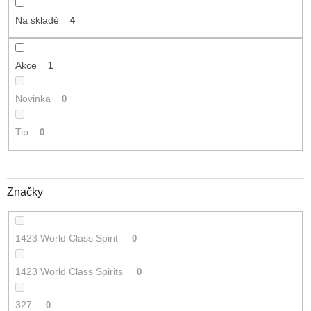
t
Na skladě
4
ů
Akce
1
Novinka
0
Tip
0
Značky
1423 World Class Spirit
0
1423 World Class Spirits
0
327
0