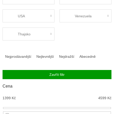
USA
Venezuela
Thajsko
Ř
a
Nejprodávanější
Nejlevnější
Nejdražší
Abecedně
z
e
n
Zavřít filtr
í
p
Cena
r
o
1399
Kč
4599
Kč
d
u
k