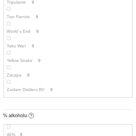
Tripulante
0
Two Parrots
0
World´s End
0
Yaku Wari
0
Yellow Snake
0
Zacapa
0
Zuidam Distilers BV
0
% alkoholu
?
46%
0