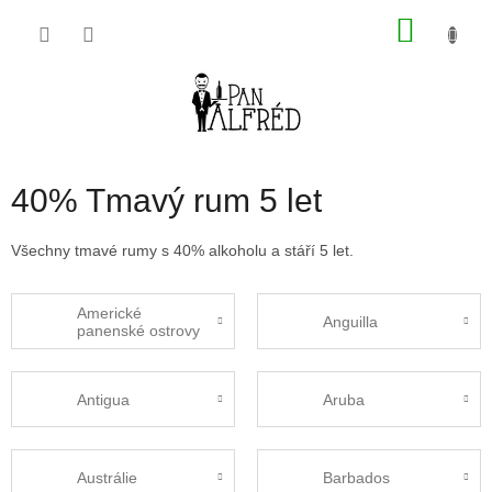
Přejít
NÁKU
na
obsah
KOŠÍK
40% Tmavý rum 5 let
Všechny tmavé rumy s 40% alkoholu a stáří 5 let.
Americké
Anguilla
panenské ostrovy
Antigua
Aruba
Austrálie
Barbados