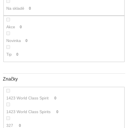
t
Na skladě
0
ů
Akce
0
Novinka
0
Tip
0
Značky
1423 World Class Spirit
0
1423 World Class Spirits
0
327
0