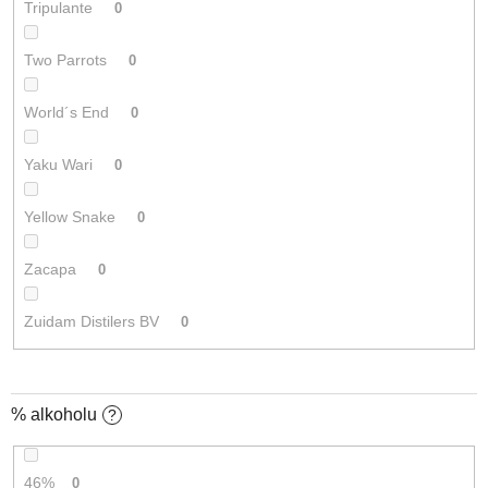
Tripulante
0
Two Parrots
0
World´s End
0
Yaku Wari
0
Yellow Snake
0
Zacapa
0
Zuidam Distilers BV
0
% alkoholu
?
46%
0