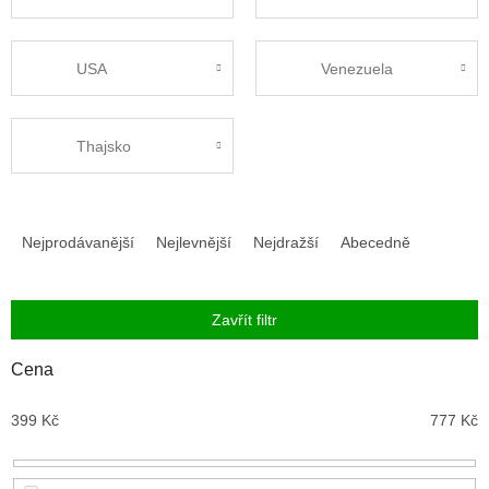
USA
Venezuela
Thajsko
Ř
a
Nejprodávanější
Nejlevnější
Nejdražší
Abecedně
z
e
n
Zavřít filtr
í
p
Cena
r
o
399
Kč
777
Kč
d
u
k