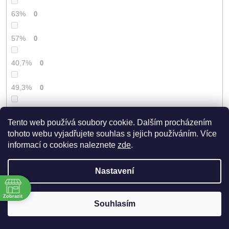
63%
0
57%
0
40,7%
0
49,3%
0
42 %
0
Tento web používá soubory cookie. Dalším procházením
tohoto webu vyjadřujete souhlas s jejich používáním. Více
40 %
0
informací o cookies naleznete
zde
.
54,5 %
0
Nastavení
69%
0
Zobrazit
Souhlasím
ě
42,67 %
0