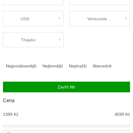
USA
Venezuela
Thajsko
Ř
a
Nejprodávanější
Nejlevnější
Nejdražší
Abecedně
z
e
n
Zavřít filtr
í
p
Cena
r
o
1399
Kč
4599
Kč
d
u
k