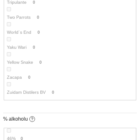
Tripulante
0
Two Parrots
0
World´s End
0
Yaku Wari
0
Yellow Snake
0
Zacapa
0
Zuidam Distilers BV
0
% alkoholu
?
46%
0