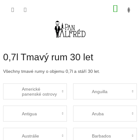
Přejít
NÁKU
na
obsah
KOŠÍK
0,7l Tmavý rum 30 let
Všechny tmavé rumy o objemu 0,7l a stáří 30 let.
Americké
Anguilla
panenské ostrovy
Antigua
Aruba
Austrálie
Barbados