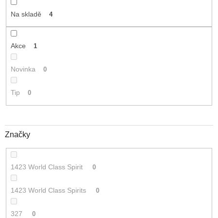
t
Na skladě
4
ů
Akce
1
Novinka
0
Tip
0
Značky
1423 World Class Spirit
0
1423 World Class Spirits
0
327
0