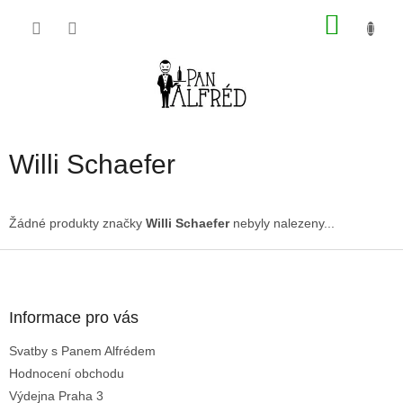
Přejít
NÁKU
na
obsah
KOŠÍK
Willi Schaefer
Žádné produkty značky
Willi Schaefer
nebyly nalezeny...
Z
á
p
a
Informace pro vás
t
Svatby s Panem Alfrédem
í
Hodnocení obchodu
Výdejna Praha 3