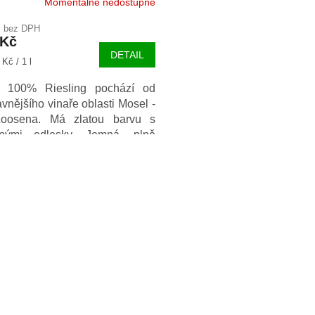
Momentálně nedostupné
č bez DPH
 Kč
DETAIL
Kč / 1 l
o 100% Riesling pochází od
avnějšího vinaře oblasti Mosel -
Loosena. Má zlatou barvu s
znými odlesky. Jemná, plně
aktivní a komplexní vůně s
O
álým aroma broskví, sušených
v
ěk, pryskyřice a medu.
l
á
d
a
c
í
p
r
v
k