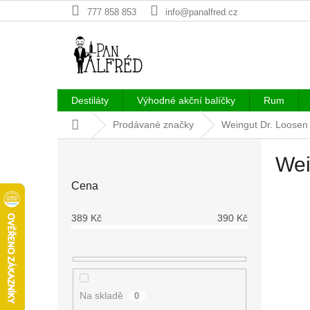
Přejít
777 858 853
info@panalfred.cz
na
obsah
Destiláty
Výhodné akční balíčky
Rum
Domů
Prodávané značky
Weingut Dr. Loosen
P
Wei
o
s
Cena
t
r
389
Kč
390
Kč
a
n
n
í
p
Na skladě
0
a