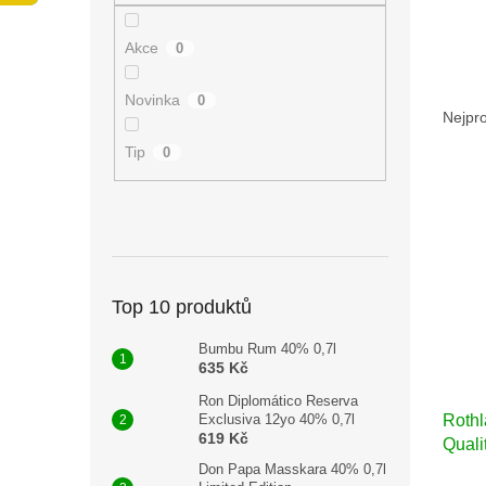
n
e
Akce
0
l
Ř
Novinka
0
a
Nejpr
z
Tip
0
e
V
n
ý
í
p
p
i
r
s
o
p
d
Top 10 produktů
r
u
Bumbu Rum 40% 0,7l
o
k
635 Kč
d
t
u
ů
Ron Diplomático Reserva
Exclusiva 12yo 40% 0,7l
Rothl
k
619 Kč
Quali
t
0,75l
ů
Don Papa Masskara 40% 0,7l