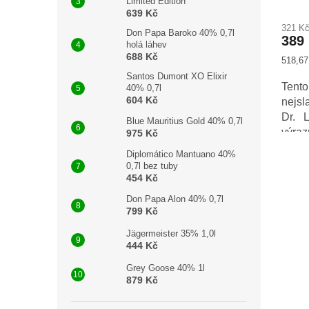
Limited Edition
639 Kč
321 K
Don Papa Baroko 40% 0,7l
389
holá láhev
688 Kč
Měrná
518,67 
cena:
Santos Dumont XO Elixir
Tent
40% 0,7l
604 Kč
nejsl
Dr. 
Blue Mauritius Gold 40% 0,7l
výra
975 Kč
extr
Diplomático Mantuano 40%
vyzr
0,7l bez tuby
merun
454 Kč
Don Papa Alon 40% 0,7l
799 Kč
Jägermeister 35% 1,0l
444 Kč
Grey Goose 40% 1l
879 Kč