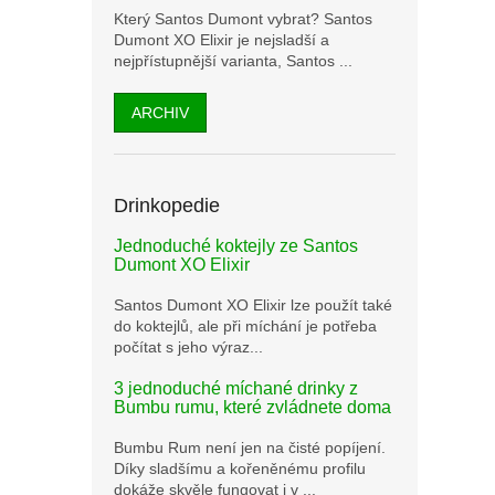
Který Santos Dumont vybrat? Santos
Dumont XO Elixir je nejsladší a
nejpřístupnější varianta, Santos ...
ARCHIV
Drinkopedie
Jednoduché koktejly ze Santos
Dumont XO Elixir
Santos Dumont XO Elixir lze použít také
do koktejlů, ale při míchání je potřeba
počítat s jeho výraz...
3 jednoduché míchané drinky z
Bumbu rumu, které zvládnete doma
Bumbu Rum není jen na čisté popíjení.
Díky sladšímu a kořeněnému profilu
dokáže skvěle fungovat i v ...