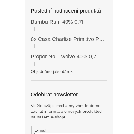
Poslední hodnocení produktů
Bumbu Rum 40% 0,7l
|
Hodnocení produktu je 5 z 5 hvězdiček.
6x Casa Charlize Primitivo Puglia IGT 13,5% 0,75l
|
Hodnocení produktu je 4 z 5 hvězdiček.
Proper No. Twelve 40% 0,7l
|
Hodnocení produktu je 5 z 5 hvězdiček.
Objednáno jako dárek.
Odebírat newsletter
Vložte svůj e-mail a my vám budeme
zasílat informace o nových produktech
na našem e-shopu.
E-mail