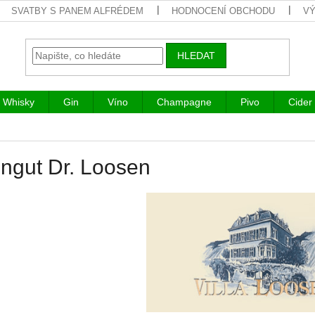
SVATBY S PANEM ALFRÉDEM
HODNOCENÍ OBCHODU
VÝ
HLEDAT
Whisky
Gin
Víno
Champagne
Pivo
Cider
ngut Dr. Loosen