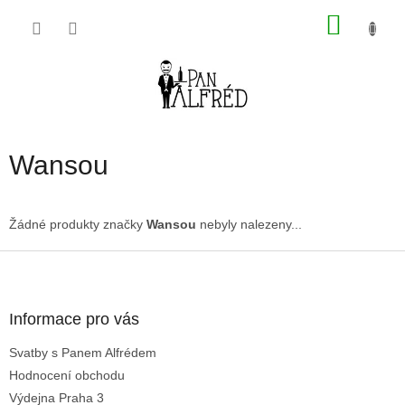
Přejít
NÁKU
na
obsah
KOŠÍK
Wansou
Žádné produkty značky
Wansou
nebyly nalezeny...
Z
á
p
a
Informace pro vás
t
Svatby s Panem Alfrédem
í
Hodnocení obchodu
Výdejna Praha 3