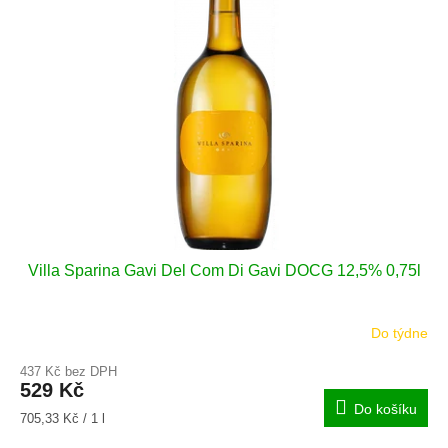
i
r
s
o
p
d
r
u
o
k
d
t
u
ů
k
t
ů
Villa Sparina Gavi Del Com Di Gavi DOCG 12,5% 0,75l
Do týdne
437 Kč bez DPH
529 Kč
Do košíku
Měrná
705,33 Kč / 1 l
cena: