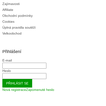
u
Zajímavosti
Affiliate
Obchodní podmínky
Cookies
Úplná pravidla soutěží
Velkoobchod
Přihlášení
E-mail
Heslo
PŘIHLÁSIT SE
Nová registrace
Zapomenuté heslo