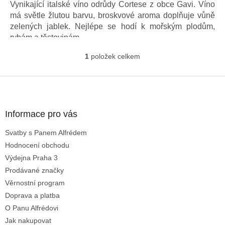
Vynikající italské víno odrůdy Cortese z obce Gavi. Víno
má světle žlutou barvu, broskvové aroma doplňuje vůně
zelených jablek.
Nejlépe se hodí k mořským plodům,
rybám a těstovinám.
1
položek celkem
O
v
l
Z
á
á
d
p
a
a
Informace pro vás
c
t
í
Svatby s Panem Alfrédem
í
p
Hodnocení obchodu
r
v
Výdejna Praha 3
k
Prodávané značky
y
Věrnostní program
v
ý
Doprava a platba
p
O Panu Alfrédovi
i
Jak nakupovat
s