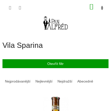
Přejít
NÁKU
na
obsah
KOŠÍK
Vila Sparina
Otevřít filtr
Ř
a
Nejprodávanější
Nejlevnější
Nejdražší
Abecedně
z
e
V
n
ý
í
p
p