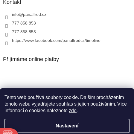
Kontakt
info
@
panalfred.cz
777 858 853
777 858 853
https://www.facebook.com/panalfredcz/timeline
Přijímáme online platby
Tento web používá soubory cookie. Dalším procházením
Facebook
tohoto webu vyjadřujete souhlas s jejich používáním. Více
informací o cookies naleznete
zde
.
Nastavení
Vytvořil Shoptet