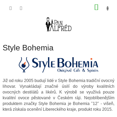
Přejít
NÁKU
na
obsah
KOŠÍK
Style Bohemia
Již od
roku 2005
budují lidé v Style Bohemia tradiční
ovocný
lihovar
. Vynakládají značné úsilí do výroby kvalitních
ovocných destilátů a likérů
. K výrobě se využívá pouze
kvalitní
ovoce
pěstované v
Českém ráji
. Nejoblíbenějším
produktem značky Style Bohemia je
Bohemia "12" - višeň
,
která získala
ocenění Libereckého kraje, produkt roku 2015.