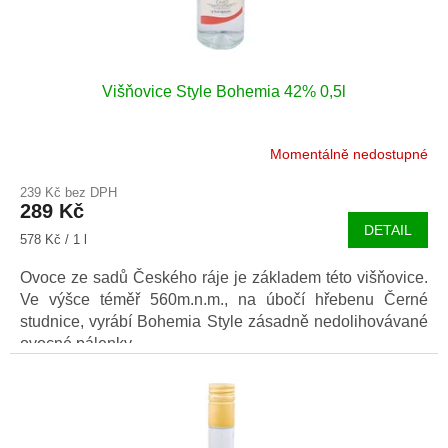
t
ů
Višňovice Style Bohemia 42% 0,5l
Momentálně nedostupné
239 Kč bez DPH
289 Kč
DETAIL
Měrná
578 Kč / 1 l
cena:
Ovoce ze sadů Českého ráje je základem této višňovice.
Ve výšce téměř 560m.n.m., na úbočí hřebenu Černé
studnice, vyrábí Bohemia Style zásadně nedolihovávané
ovocné pálenky.