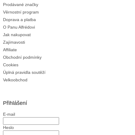
k
Prodávané značky
y
Věrnostní program
v
ý
Doprava a platba
p
O Panu Alfrédovi
i
Jak nakupovat
s
u
Zajímavosti
Affiliate
Obchodní podmínky
Cookies
Úplná pravidla soutěží
Velkoobchod
Přihlášení
E-mail
Heslo