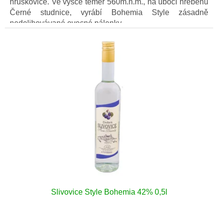
hruškovice. Ve výšce téměř 560m.n.m., na úbočí hřebenu
Černé studnice, vyrábí Bohemia Style zásadně
nedolihovávané ovocné pálenky.
Slivovice Style Bohemia 42% 0,5l