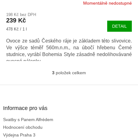
Momentálně nedostupné
198 Kč bez DPH
239 Kč
DETAIL
Měrná
478 Kč / 1 l
cena:
Ovoce ze sadů Českého ráje je základem této slivovice.
Ve výšce téměř 560m.n.m., na úbočí hřebenu Černé
studnice, vyrábí Bohemia Style zásadně nedolihovávané
ovocné pálenky.
3
položek celkem
O
v
l
Z
á
á
d
p
a
a
Informace pro vás
c
t
í
Svatby s Panem Alfrédem
í
p
Hodnocení obchodu
r
v
Výdejna Praha 3