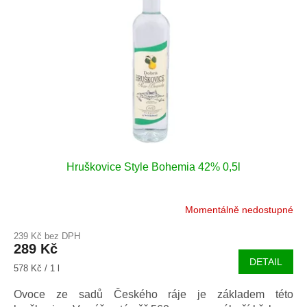
Hruškovice Style Bohemia 42% 0,5l
Momentálně nedostupné
239 Kč bez DPH
289 Kč
DETAIL
Měrná
578 Kč / 1 l
cena:
Ovoce ze sadů Českého ráje je základem této