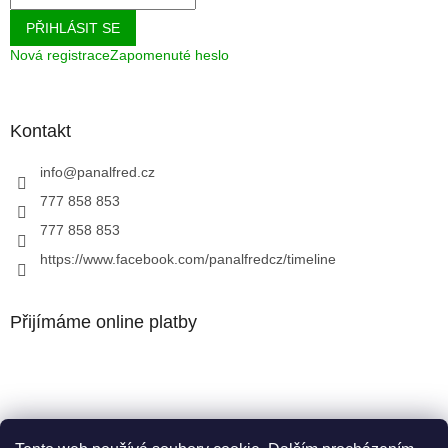
PŘIHLÁSIT SE
Nová registrace
Zapomenuté heslo
Kontakt
info
@
panalfred.cz
777 858 853
777 858 853
https://www.facebook.com/panalfredcz/timeline
Přijímáme online platby