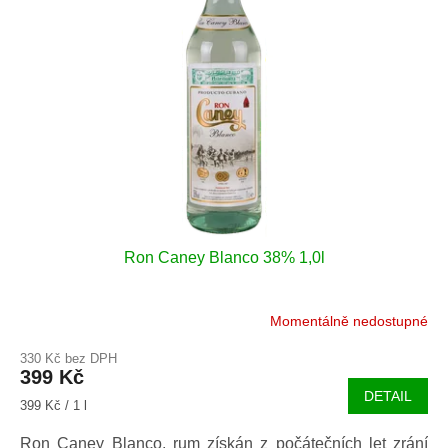
s
o
p
d
r
u
o
k
d
t
u
ů
k
t
ů
Ron Caney Blanco 38% 1,0l
Momentálně nedostupné
330 Kč bez DPH
399 Kč
DETAIL
Měrná
399 Kč / 1 l
cena:
Ron Caney Blanco, rum získán z počátečních let zrání