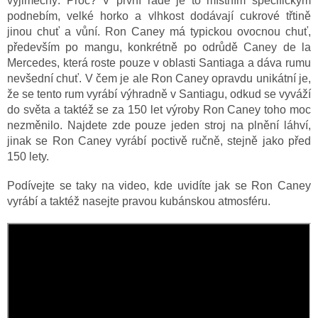
výjimečný. Proč? V první řadě je to místním specifickým
podnebím, velké horko a vlhkost dodávají cukrové třtině
jinou chuť a vůní. Ron Caney má typickou ovocnou chuť,
především po mangu, konkrétně po odrůdě Caney de la
Mercedes, která roste pouze v oblasti Santiaga a dáva rumu
nevšední chuť. V čem je ale Ron Caney opravdu unikátní je,
že se tento rum vyrábí výhradně v Santiagu, odkud se vyváží
do světa a taktéž se za 150 let výroby Ron Caney toho moc
nezměnilo. Najdete zde pouze jeden stroj na plnění láhví,
jinak se Ron Caney vyrábí poctivě ručně, stejně jako před
150 lety.
Podívejte se taky na video, kde uvidíte jak se Ron Caney
vyrábí a taktéž nasejte pravou kubánskou atmosféru.