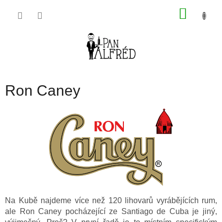
Přejít
NÁKU
na
obsah
KOŠÍK
Ron Caney
Na Kubě najdeme více než 120 lihovarů vyrábějících rum,
ale Ron Caney pocházející ze Santiago de Cuba je jiný,