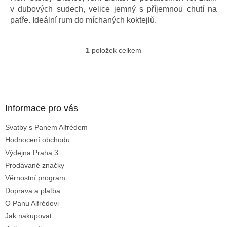
v dubových sudech, velice jemný s příjemnou chutí na
patře. Ideální rum do míchaných koktejlů.
1
položek celkem
O
v
l
Z
á
á
d
p
a
a
Informace pro vás
c
t
í
Svatby s Panem Alfrédem
í
p
Hodnocení obchodu
r
v
Výdejna Praha 3
k
Prodávané značky
y
Věrnostní program
v
ý
Doprava a platba
p
O Panu Alfrédovi
i
Jak nakupovat
s