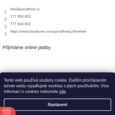
info
@
panalfred.cz
777 858 853
777 858 853
https://www.facebook.com/panalfredcz/timeline
Přijímáme online platby
Tento web používá soubory cookie. Dalším procházením
Facebook
tohoto webu vyjadřujete souhlas s jejich používáním. Více
informací o cookies naleznete
zde
.
Nastavení
Vytvořil Shoptet