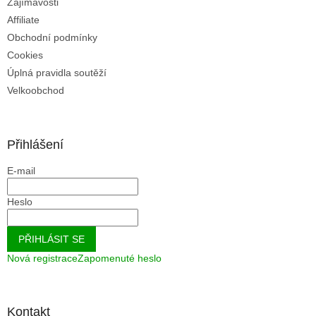
u
Zajímavosti
Affiliate
Obchodní podmínky
Cookies
Úplná pravidla soutěží
Velkoobchod
Přihlášení
E-mail
Heslo
PŘIHLÁSIT SE
Nová registrace
Zapomenuté heslo
Kontakt