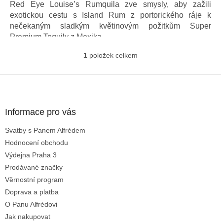
5
Red Eye Louise’s Rumquila zve smysly, aby zažili
hvězdiček.
exotickou cestu s Island Rum z portorického ráje k
nečekaným sladkým květinovým požitkům Super
Premium Tequily z Mexika.
1
položek celkem
O
v
l
Z
á
á
d
p
a
a
Informace pro vás
c
t
í
Svatby s Panem Alfrédem
í
p
Hodnocení obchodu
r
v
Výdejna Praha 3
k
Prodávané značky
y
Věrnostní program
v
ý
Doprava a platba
p
O Panu Alfrédovi
i
Jak nakupovat
s