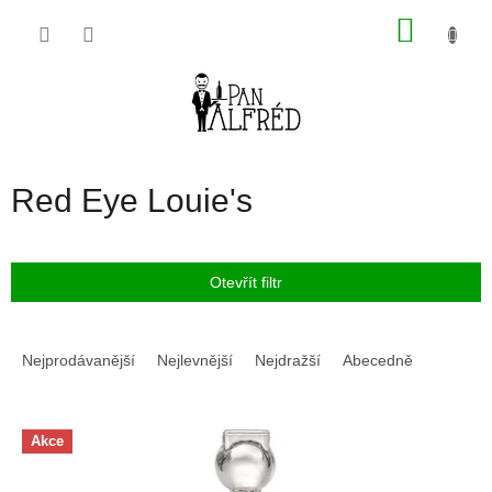
Přejít
NÁKU
na
obsah
KOŠÍK
Red Eye Louie's
Otevřít filtr
Ř
a
Nejprodávanější
Nejlevnější
Nejdražší
Abecedně
z
e
V
n
Akce
ý
í
p
p