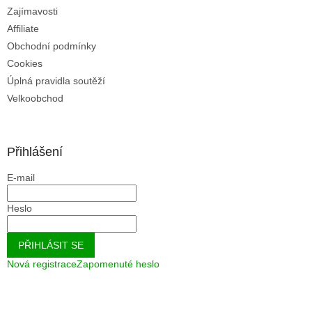
u
Zajímavosti
Affiliate
Obchodní podmínky
Cookies
Úplná pravidla soutěží
Velkoobchod
Přihlášení
E-mail
Heslo
PŘIHLÁSIT SE
Nová registrace
Zapomenuté heslo