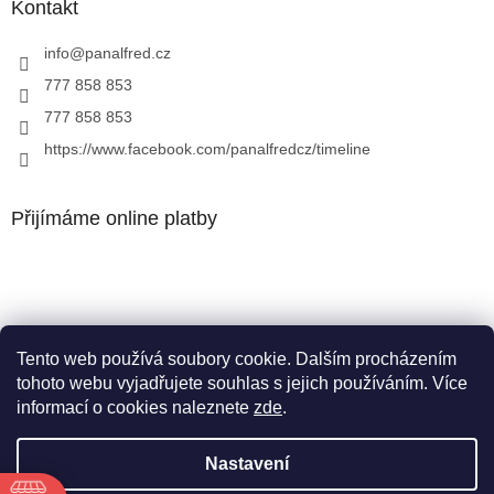
Kontakt
info
@
panalfred.cz
777 858 853
777 858 853
https://www.facebook.com/panalfredcz/timeline
Přijímáme online platby
Tento web používá soubory cookie. Dalším procházením
Facebook
tohoto webu vyjadřujete souhlas s jejich používáním. Více
informací o cookies naleznete
zde
.
Nastavení
Vytvořil Shoptet