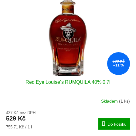
i
r
s
o
p
d
r
u
o
k
d
t
u
ů
k
t
599 Kč
ů
–11 %
Red Eye Louise’s RUMQUILA 40% 0,7l
Skladem
(1 ks)
Průměrné
hodnocení
437 Kč bez DPH
produktu
529 Kč
je
Do košíku
4,3
Měrná
755,71 Kč / 1 l
z
cena: