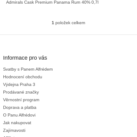
5
Admirals Cask Premium Panama Rum 40% 0,7l
hvězdiček.
1
položek celkem
O
v
l
Z
á
á
d
p
a
a
Informace pro vás
c
t
í
Svatby s Panem Alfrédem
í
p
Hodnocení obchodu
r
v
Výdejna Praha 3
k
Prodávané značky
y
Věrnostní program
v
ý
Doprava a platba
p
O Panu Alfrédovi
i
Jak nakupovat
s
u
Zajímavosti