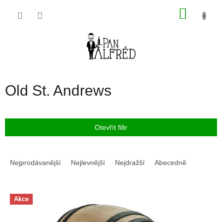
Přejít
NÁKU
na
obsah
KOŠÍK
Old St. Andrews
Otevřít filtr
Ř
a
Nejprodávanější
Nejlevnější
Nejdražší
Abecedně
z
e
V
n
Akce
ý
í
p
p