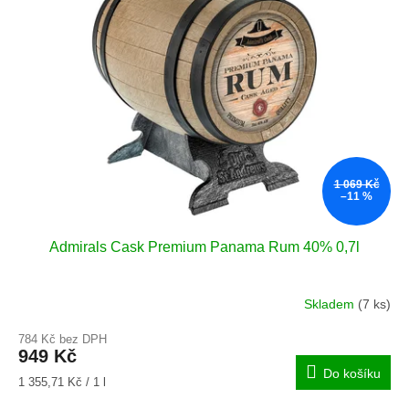
i
r
s
o
p
d
r
u
o
k
d
t
u
ů
k
t
1 069 Kč
ů
–11 %
Admirals Cask Premium Panama Rum 40% 0,7l
Skladem
(7 ks)
Průměrné
hodnocení
784 Kč bez DPH
produktu
949 Kč
je
Do košíku
4,9
Měrná
1 355,71 Kč / 1 l
z
cena: