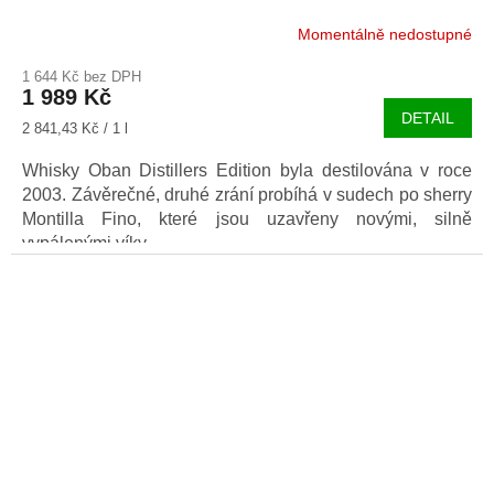
Momentálně nedostupné
1 644 Kč bez DPH
1 989 Kč
DETAIL
Měrná
2 841,43 Kč / 1 l
cena:
Whisky Oban Distillers Edition byla destilována v roce
2003. Závěrečné, druhé zrání probíhá v sudech po sherry
Montilla Fino, které jsou uzavřeny novými, silně
vypálenými víky.