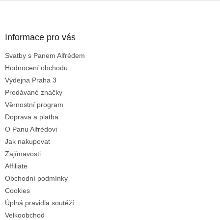
l
Z
á
á
d
p
a
a
Informace pro vás
c
t
í
Svatby s Panem Alfrédem
í
p
Hodnocení obchodu
r
v
Výdejna Praha 3
k
Prodávané značky
y
Věrnostní program
v
ý
Doprava a platba
p
O Panu Alfrédovi
i
Jak nakupovat
s
u
Zajímavosti
Affiliate
Obchodní podmínky
Cookies
Úplná pravidla soutěží
Velkoobchod