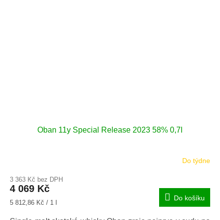
Oban 11y Special Release 2023 58% 0,7l
Do týdne
3 363 Kč bez DPH
4 069 Kč
Do košíku
Měrná
5 812,86 Kč / 1 l
cena: