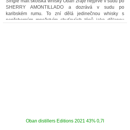
Single malt skotská whisky Oban zraje nejprve v sudu po
SHERRY AMONTILLADO a dozrává v sudu po
karibském rumu. To zní dělá jedinečnou whisky s
nepřeberným množstvím chuťových tónů jako dělanou
pro Special releases.
Oban distillers Editions 2021 43% 0,7l