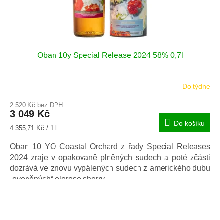
Oban 10y Special Release 2024 58% 0,7l
Do týdne
2 520 Kč bez DPH
3 049 Kč
Do košíku
Měrná
4 355,71 Kč / 1 l
cena:
Oban 10 YO Coastal Orchard z řady Special Releases
2024 zraje v opakovaně plněných sudech a poté zčásti
dozrává ve znovu vypálených sudech z amerického dubu
„ovoněných“ oloroso sherry.