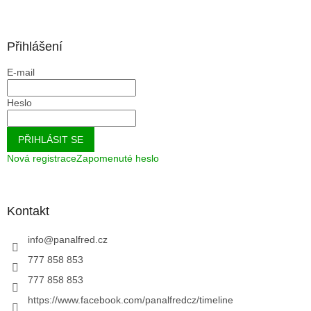
Přihlášení
E-mail
Heslo
PŘIHLÁSIT SE
Nová registrace
Zapomenuté heslo
Kontakt
info
@
panalfred.cz
777 858 853
777 858 853
https://www.facebook.com/panalfredcz/timeline