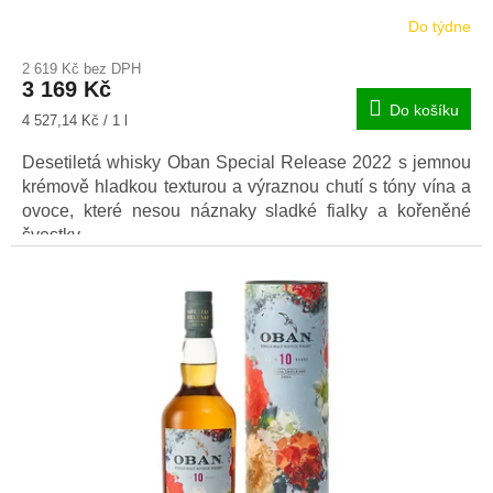
Do týdne
2 619 Kč bez DPH
3 169 Kč
Do košíku
Měrná
4 527,14 Kč / 1 l
cena:
Desetiletá whisky Oban Special Release 2022 s jemnou
krémově hladkou texturou a výraznou chutí s tóny vína a
ovoce, které nesou náznaky sladké fialky a kořeněné
švestky.