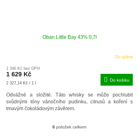
Oban Little Bay 43% 0,7l
Do týdne
1 346 Kč bez DPH
1 629 Kč
Do košíku
Měrná
2 327,14 Kč / 1 l
cena:
Odvážné a složité. Táto whisky se může pochlubit
svůdnými tóny vánočního pudinku, citrusů a koření s
tmavým čokoládovým závěrem.
6
položek celkem
O
v