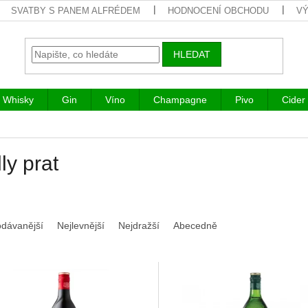
SVATBY S PANEM ALFRÉDEM
HODNOCENÍ OBCHODU
VÝ
HLEDAT
Whisky
Gin
Víno
Champagne
Pivo
Cider
ly prat
odávanější
Nejlevnější
Nejdražší
Abecedně