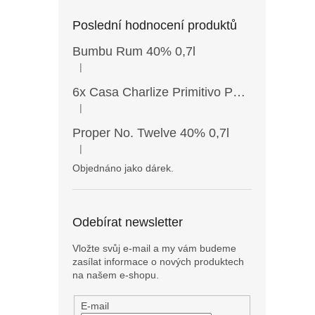
Poslední hodnocení produktů
Bumbu Rum 40% 0,7l
|
Hodnocení produktu je 5 z 5 hvězdiček.
6x Casa Charlize Primitivo Puglia IGT 13,5% 0,75l
|
Hodnocení produktu je 4 z 5 hvězdiček.
Proper No. Twelve 40% 0,7l
|
Hodnocení produktu je 5 z 5 hvězdiček.
Objednáno jako dárek.
Odebírat newsletter
Vložte svůj e-mail a my vám budeme
zasílat informace o nových produktech
na našem e-shopu.
E-mail