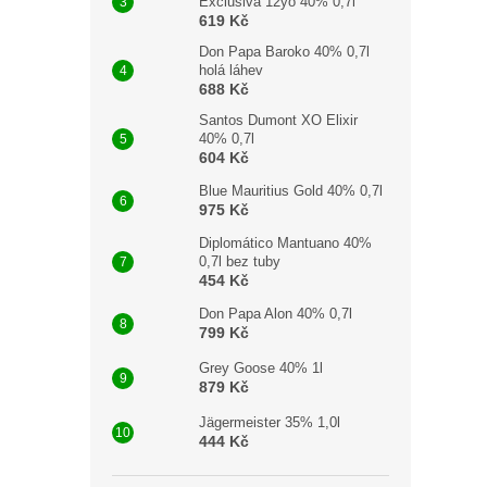
Exclusiva 12yo 40% 0,7l
včet
619 Kč
hořce
Don Papa Baroko 40% 0,7l
kůry
holá láhev
ořech
688 Kč
Santos Dumont XO Elixir
40% 0,7l
604 Kč
Blue Mauritius Gold 40% 0,7l
975 Kč
Diplomático Mantuano 40%
0,7l bez tuby
454 Kč
Don Papa Alon 40% 0,7l
799 Kč
Grey Goose 40% 1l
879 Kč
Jägermeister 35% 1,0l
444 Kč