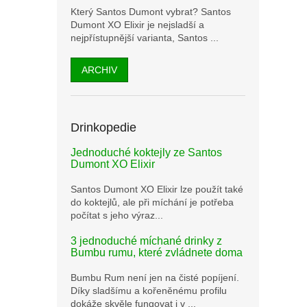
Který Santos Dumont vybrat? Santos
Dumont XO Elixir je nejsladší a
nejpřístupnější varianta, Santos ...
ARCHIV
Drinkopedie
Jednoduché koktejly ze Santos
Dumont XO Elixir
Santos Dumont XO Elixir lze použít také
do koktejlů, ale při míchání je potřeba
počítat s jeho výraz...
3 jednoduché míchané drinky z
Bumbu rumu, které zvládnete doma
Bumbu Rum není jen na čisté popíjení.
Díky sladšímu a kořeněnému profilu
dokáže skvěle fungovat i v ...