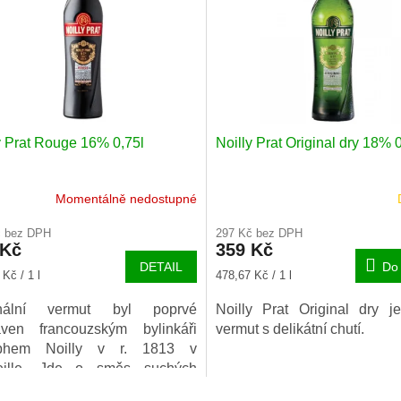
y Prat Rouge 16% 0,75l
Noilly Prat Original dry 18% 
Momentálně nedostupné
Průměrné
hodnocení
č bez DPH
297 Kč bez DPH
produktu
 Kč
359 Kč
je
DETAIL
Do 
5,0
Měrná
Kč / 1 l
478,67 Kč / 1 l
z
cena:
5
inální vermut byl poprvé
Noilly Prat Original dry j
hvězdiček.
raven francouzským bylinkáři
vermut s delikátní chutí.
phem Noilly v r. 1813 v
eille. Jde o směs suchých
h vín nasáklých s rostlinami
O