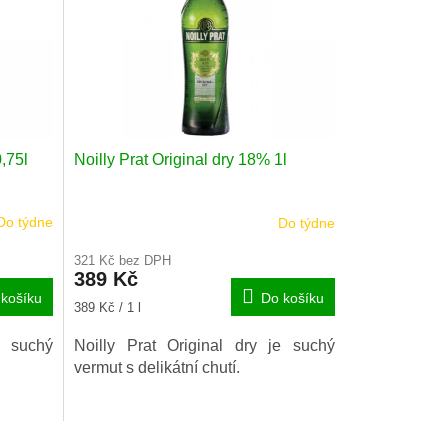
0,75l
Noilly Prat Original dry 18% 1l
Do týdne
Do týdne
321 Kč bez DPH
389 Kč
košíku
Do košíku
Měrná
389 Kč / 1 l
cena:
e suchý
Noilly Prat Original dry je suchý
vermut s delikátní chutí.