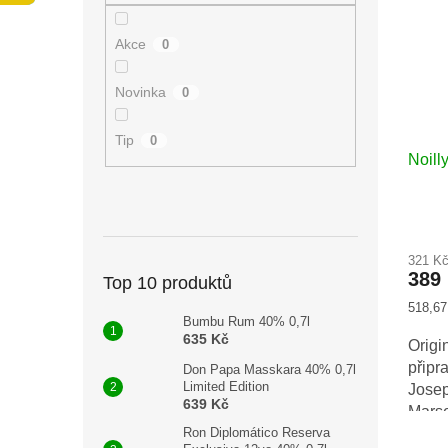
n
i
r
e
s
o
Akce
0
l
p
d
r
u
Novinka
0
o
k
d
t
u
ů
Tip
0
Noill
k
t
ů
321 K
389
Top 10 produktů
Měrná
518,67 
Bumbu Rum 40% 0,7l
cena:
635 Kč
Orig
přip
Don Papa Masskara 40% 0,7l
Limited Edition
Jose
639 Kč
Mars
bílýc
Ron Diplomático Reserva