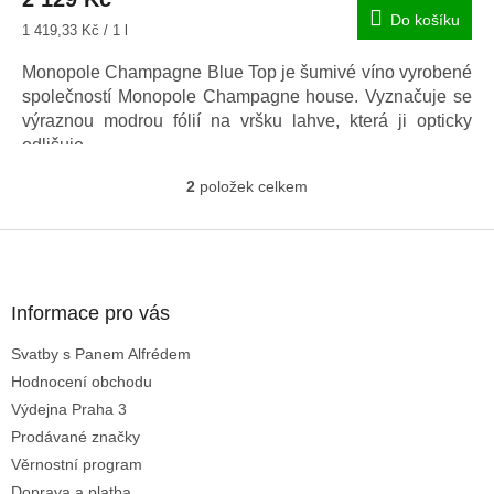
Do košíku
Měrná
1 419,33 Kč / 1 l
cena:
Monopole Champagne Blue Top je šumivé víno vyrobené
společností Monopole Champagne house.
Vyznačuje se
výraznou modrou fólií na vršku lahve, která ji opticky
odlišuje.
2
položek celkem
O
v
l
Z
á
á
d
p
a
a
Informace pro vás
c
t
í
Svatby s Panem Alfrédem
í
p
Hodnocení obchodu
r
v
Výdejna Praha 3
k
Prodávané značky
y
Věrnostní program
v
ý
Doprava a platba