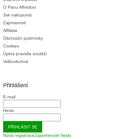
p
O Panu Alfrédovi
i
Jak nakupovat
s
u
Zajímavosti
Affiliate
Obchodní podmínky
Cookies
Úplná pravidla soutěží
Velkoobchod
Přihlášení
E-mail
Heslo
PŘIHLÁSIT SE
Nová registrace
Zapomenuté heslo