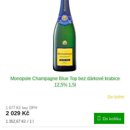
i
r
s
o
p
d
r
u
o
k
d
t
u
ů
k
t
ů
Monopole Champagne Blue Top bez dárkové krabice
12,5% 1,5l
Do týdne
1 677 Kč bez DPH
2 029 Kč
Do košíku
Měrná
1 352,67 Kč / 1 l
cena: