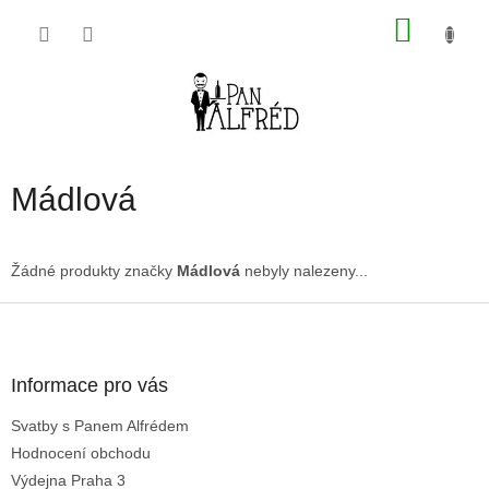
Přejít
NÁKU
na
obsah
KOŠÍK
Mádlová
Žádné produkty značky
Mádlová
nebyly nalezeny...
Z
á
p
a
Informace pro vás
t
Svatby s Panem Alfrédem
í
Hodnocení obchodu
Výdejna Praha 3