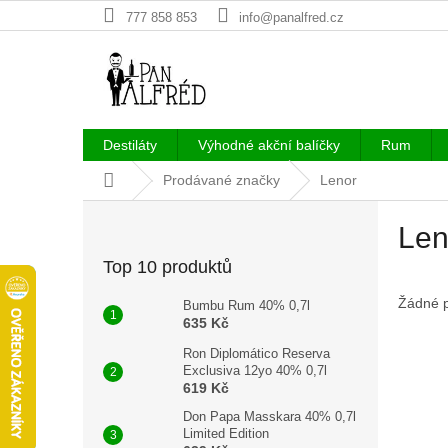
Přejít
777 858 853
info@panalfred.cz
na
obsah
Destiláty
Výhodné akční balíčky
Rum
Domů
Prodávané značky
Lenor
P
Len
o
s
Top 10 produktů
t
r
Žádné 
Bumbu Rum 40% 0,7l
a
635 Kč
n
Ron Diplomático Reserva
n
Exclusiva 12yo 40% 0,7l
í
619 Kč
p
Don Papa Masskara 40% 0,7l
a
Limited Edition