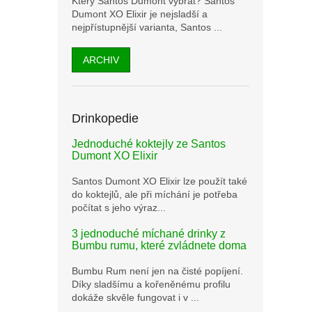
Který Santos Dumont vybrat? Santos
Dumont XO Elixir je nejsladší a
nejpřístupnější varianta, Santos ...
ARCHIV
Drinkopedie
Jednoduché koktejly ze Santos
Dumont XO Elixir
Santos Dumont XO Elixir lze použít také
do koktejlů, ale při míchání je potřeba
počítat s jeho výraz...
3 jednoduché míchané drinky z
Bumbu rumu, které zvládnete doma
Bumbu Rum není jen na čisté popíjení.
Díky sladšímu a kořeněnému profilu
dokáže skvěle fungovat i v ...