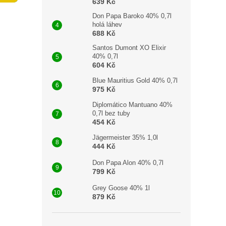
n
639 Kč
e
Don Papa Baroko 40% 0,7l
l
holá láhev
688 Kč
Santos Dumont XO Elixir
40% 0,7l
604 Kč
Blue Mauritius Gold 40% 0,7l
975 Kč
Diplomático Mantuano 40%
0,7l bez tuby
454 Kč
Jägermeister 35% 1,0l
444 Kč
Don Papa Alon 40% 0,7l
799 Kč
Grey Goose 40% 1l
879 Kč