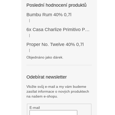
Poslední hodnocení produktů
Bumbu Rum 40% 0,7l
|
Hodnocení produktu je 5 z 5 hvězdiček.
6x Casa Charlize Primitivo Puglia IGT 13,5% 0,75l
|
Hodnocení produktu je 4 z 5 hvězdiček.
Proper No. Twelve 40% 0,7l
|
Hodnocení produktu je 5 z 5 hvězdiček.
Objednáno jako dárek.
Odebírat newsletter
Vložte svůj e-mail a my vám budeme
zasílat informace o nových produktech
na našem e-shopu.
E-mail