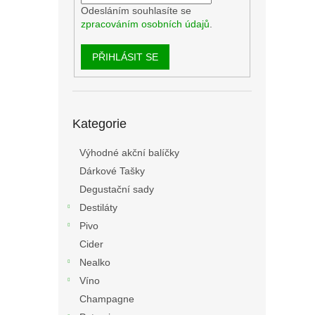
Odesláním souhlasíte se
zpracováním osobních údajů
.
PŘIHLÁSIT SE
Přeskočit
Kategorie
kategorie
Výhodné akční balíčky
Dárkové Tašky
Degustační sady
Destiláty
Pivo
Cider
Nealko
Víno
Champagne