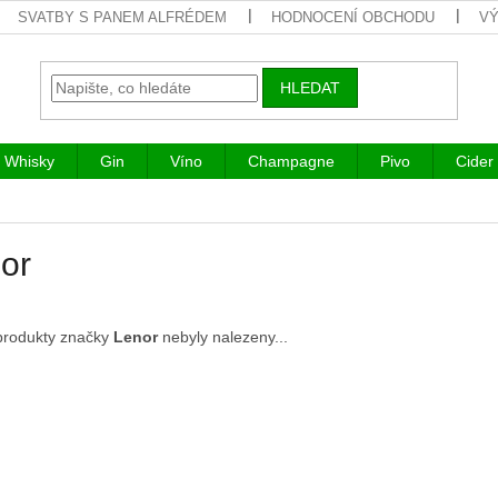
SVATBY S PANEM ALFRÉDEM
HODNOCENÍ OBCHODU
VÝ
HLEDAT
Whisky
Gin
Víno
Champagne
Pivo
Cider
or
produkty značky
Lenor
nebyly nalezeny...