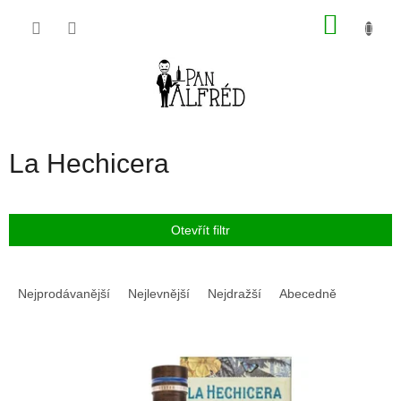
Přejít
NÁKU
na
obsah
KOŠÍK
La Hechicera
Otevřít filtr
Ř
a
Nejprodávanější
Nejlevnější
Nejdražší
Abecedně
z
e
V
n
ý
í
p
p