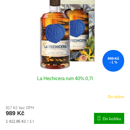
i
r
s
o
p
d
r
u
o
k
d
t
u
ů
k
t
999 Kč
ů
–1 %
La Hechicera rum 40% 0,7l
Do týdne
817 Kč bez DPH
989 Kč
Do košíku
Měrná
1 412,86 Kč / 1 l
cena: