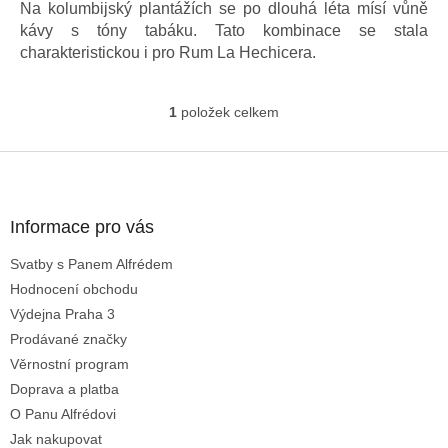
Na kolumbijský plantážích se po dlouhá léta mísí vůně
kávy s tóny tabáku. Tato kombinace se stala
charakteristickou i pro Rum La Hechicera.
1
položek celkem
O
v
l
Z
á
á
d
p
a
a
Informace pro vás
c
t
í
Svatby s Panem Alfrédem
í
p
Hodnocení obchodu
r
v
Výdejna Praha 3
k
Prodávané značky
y
Věrnostní program
v
ý
Doprava a platba
p
O Panu Alfrédovi
i
Jak nakupovat
s