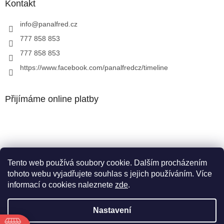
Kontakt
info
@
panalfred.cz
777 858 853
777 858 853
https://www.facebook.com/panalfredcz/timeline
Přijímáme online platby
Tento web používá soubory cookie. Dalším procházením
Facebook
tohoto webu vyjadřujete souhlas s jejich používáním. Více
informací o cookies naleznete
zde
.
Nastavení
Vytvořil Shoptet