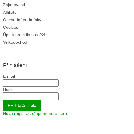
u
Zajímavosti
Affiliate
Obchodní podmínky
Cookies
Úplná pravidla soutěží
Velkoobchod
Přihlášení
E-mail
Heslo
PŘIHLÁSIT SE
Nová registrace
Zapomenuté heslo