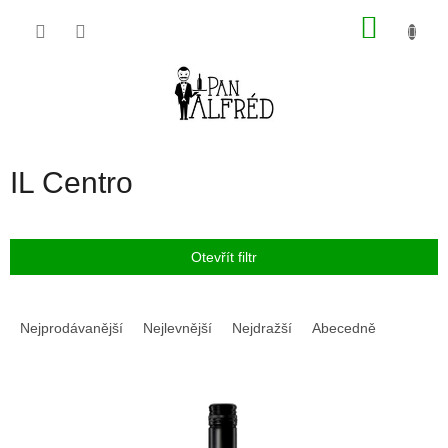
Přejít
NÁKU
na
obsah
KOŠÍK
IL Centro
Otevřít filtr
Ř
a
Nejprodávanější
Nejlevnější
Nejdražší
Abecedně
z
e
V
n
ý
í
p
p