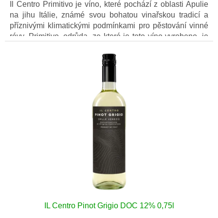
Il Centro Primitivo je víno, které pochází z oblasti Apulie
na jihu Itálie, známé svou bohatou vinařskou tradicí a
příznivými klimatickými podmínkami pro pěstování vinné
révy. Primitivo, odrůda, ze které je toto víno vyrobeno, je
známá svou plnou, ovocnou charakteristikou a silnými
tříslovinami.
IL Centro Pinot Grigio DOC 12% 0,75l