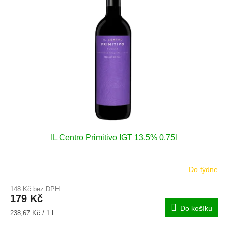
i
r
s
o
p
d
r
u
o
k
d
t
u
ů
k
t
ů
IL Centro Primitivo IGT 13,5% 0,75l
Do týdne
148 Kč bez DPH
179 Kč
Do košíku
Měrná
238,67 Kč / 1 l
cena: