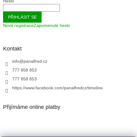
Heslo
PŘIHLÁSIT SE
Nová registrace
Zapomenuté heslo
Kontakt
info
@
panalfred.cz
777 858 853
777 858 853
https://www.facebook.com/panalfredcz/timeline
Přijímáme online platby