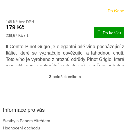
Do týdne
148 Kč bez DPH
179 Kč
Do košíku
Měrná
238,67 Kč / 1 l
cena:
Il Centro Pinot Grigio je elegantní bílé víno pocházející z
Itálie, které se vyznačuje osvěžující a lahodnou chutí.
Toto víno je vyrobeno z hroznů odrůdy Pinot Grigio, které
jsou sklizeny v optimální zralosti, což zaručuje bohatou
aromatiku a jemnou strukturu.
2
položek celkem
O
v
l
Z
á
á
d
p
a
a
Informace pro vás
c
t
í
Svatby s Panem Alfrédem
í
p
Hodnocení obchodu
r