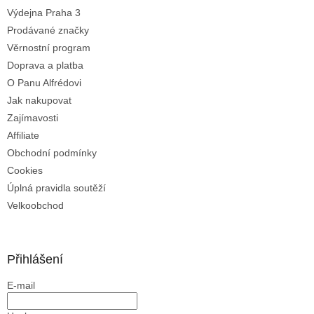
v
Výdejna Praha 3
k
Prodávané značky
y
Věrnostní program
v
ý
Doprava a platba
p
O Panu Alfrédovi
i
Jak nakupovat
s
u
Zajímavosti
Affiliate
Obchodní podmínky
Cookies
Úplná pravidla soutěží
Velkoobchod
Přihlášení
E-mail