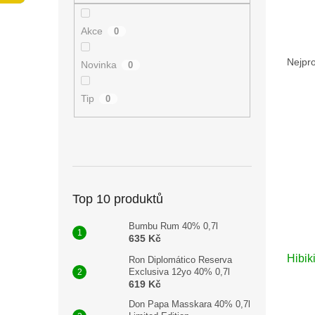
n
e
Akce
0
l
Ř
a
Nejpr
Novinka
0
z
e
Tip
0
V
n
ý
í
p
p
i
r
s
o
p
d
r
Top 10 produktů
u
o
k
Bumbu Rum 40% 0,7l
d
t
635 Kč
u
ů
Hibik
k
Ron Diplomático Reserva
Exclusiva 12yo 40% 0,7l
t
619 Kč
ů
Don Papa Masskara 40% 0,7l