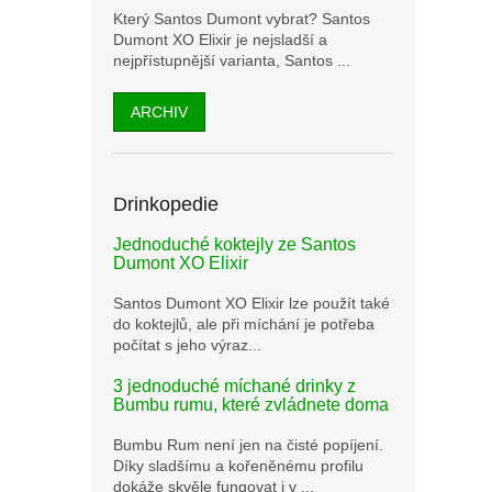
Který Santos Dumont vybrat? Santos
Dumont XO Elixir je nejsladší a
nejpřístupnější varianta, Santos ...
ARCHIV
Drinkopedie
Jednoduché koktejly ze Santos
Dumont XO Elixir
Santos Dumont XO Elixir lze použít také
do koktejlů, ale při míchání je potřeba
počítat s jeho výraz...
3 jednoduché míchané drinky z
Bumbu rumu, které zvládnete doma
Bumbu Rum není jen na čisté popíjení.
Díky sladšímu a kořeněnému profilu
dokáže skvěle fungovat i v ...