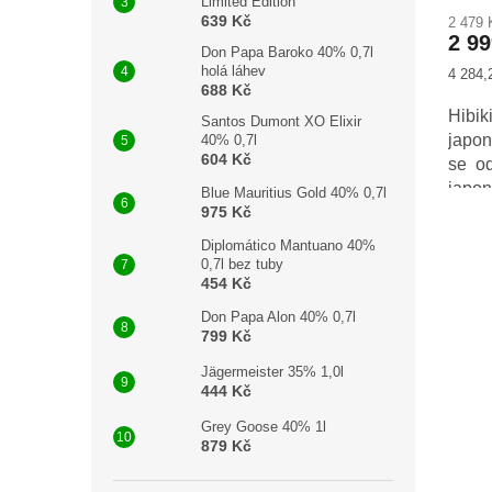
Limited Edition
639 Kč
2 479
2 9
Don Papa Baroko 40% 0,7l
holá láhev
Měrná
4 284,2
688 Kč
cena:
Hib
Santos Dumont XO Elixir
japon
40% 0,7l
604 Kč
se od
japo
Blue Mauritius Gold 40% 0,7l
975 Kč
japo
Diplomático Mantuano 40%
0,7l bez tuby
454 Kč
Don Papa Alon 40% 0,7l
799 Kč
Jägermeister 35% 1,0l
444 Kč
Grey Goose 40% 1l
879 Kč