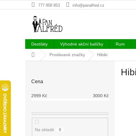
Přejít
777 858 853
info@panalfred.cz
na
obsah
Destiláty
Výhodné akční balíčky
Rum
Domů
Prodávané značky
Hibiki
P
Hibi
o
s
Cena
t
r
2999
Kč
3000
Kč
a
n
n
í
p
Na skladě
0
a