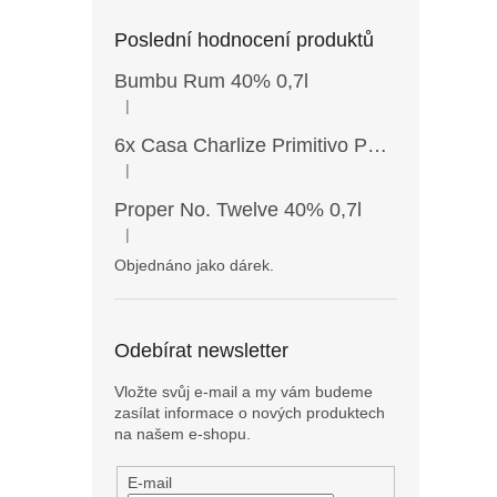
Poslední hodnocení produktů
Bumbu Rum 40% 0,7l
|
Hodnocení produktu je 5 z 5 hvězdiček.
6x Casa Charlize Primitivo Puglia IGT 13,5% 0,75l
|
Hodnocení produktu je 4 z 5 hvězdiček.
Proper No. Twelve 40% 0,7l
|
Hodnocení produktu je 5 z 5 hvězdiček.
Objednáno jako dárek.
Odebírat newsletter
Vložte svůj e-mail a my vám budeme
zasílat informace o nových produktech
na našem e-shopu.
E-mail