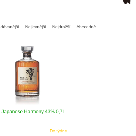
odávanější
Nejlevnější
Nejdražší
Abecedně
i Japanese Harmony 43% 0,7l
Do týdne