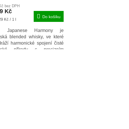
 Kč bez DPH
99 Kč
Do košíku
9 Kč / 1 l
iki Japanese Harmony je
ská blended whisky, ve které
ráží harmonické spojení čisté
nské přírody s precizním
nským řemeslem.
O
v
l
á
d
a
c
í
p
r
v
k
y