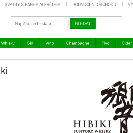
SVATBY S PANEM ALFRÉDEM
HODNOCENÍ OBCHODU
VÝ
HLEDAT
Whisky
Gin
Víno
Champagne
Pivo
Cider
ki