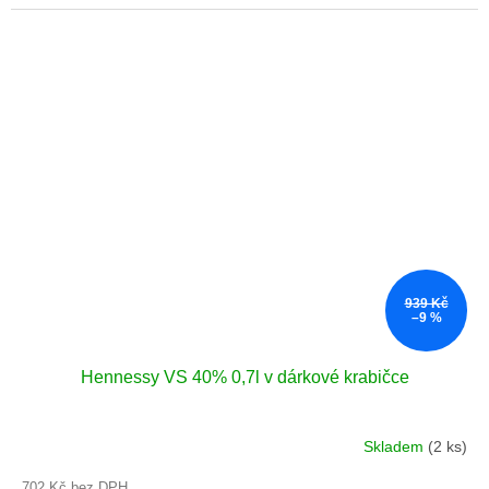
939 Kč
–9 %
Hennessy VS 40% 0,7l v dárkové krabičce
Skladem
(2 ks)
Průměrné
hodnocení
702 Kč bez DPH