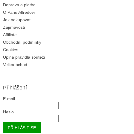
ý
Doprava a platba
p
O Panu Alfrédovi
i
Jak nakupovat
s
u
Zajímavosti
Affiliate
Obchodní podmínky
Cookies
Úplná pravidla soutěží
Velkoobchod
Přihlášení
E-mail
Heslo
PŘIHLÁSIT SE