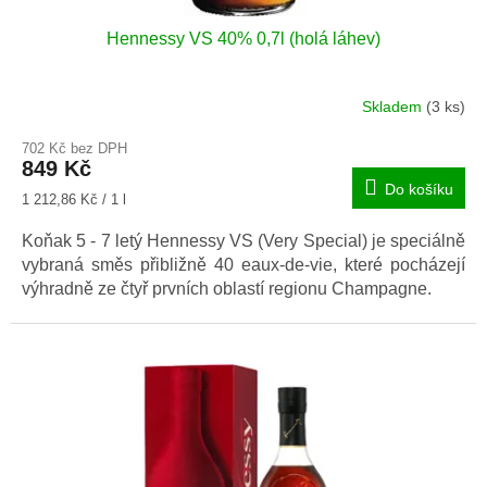
Hennessy VS 40% 0,7l (holá láhev)
Skladem
(3 ks)
702 Kč bez DPH
849 Kč
Do košíku
Měrná
1 212,86 Kč / 1 l
cena:
Koňak 5 - 7 letý Hennessy VS (Very Special) je speciálně
vybraná směs přibližně 40 eaux-de-vie, které pocházejí
výhradně ze čtyř prvních oblastí regionu Champagne.