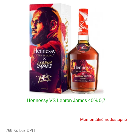
kombinující sílu a jemnost.
Hennessy VS Lebron James 40% 0,7l
Momentálně nedostupné
Průměrné
hodnocení
768 Kč bez DPH
produktu