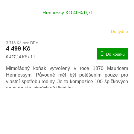
Hennessy XO 40% 0,7l
Do týdne
3 718 Kč bez DPH
4 499 Kč
Do košíku
Měrná
6 427,14 Kč / 1 l
cena:
Mimořádný koňak vytvořený v roce 1870 Mauricem
Hennessym. Původně měl být potěšením pouze pro
vlastní spotřebu rodiny. Je to kompozice 100 špičkových
eaux-de-vie, starých až třicet let.