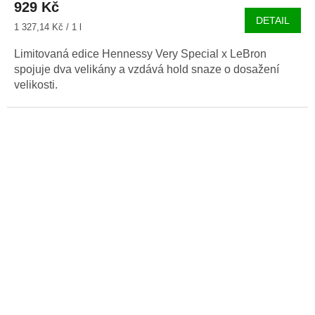
929 Kč
je
DETAIL
5,0
Měrná
1 327,14 Kč / 1 l
z
cena:
5
Limitovaná edice Hennessy Very Special x LeBron
hvězdiček.
spojuje dva velikány a vzdává hold snaze o dosažení
velikosti.