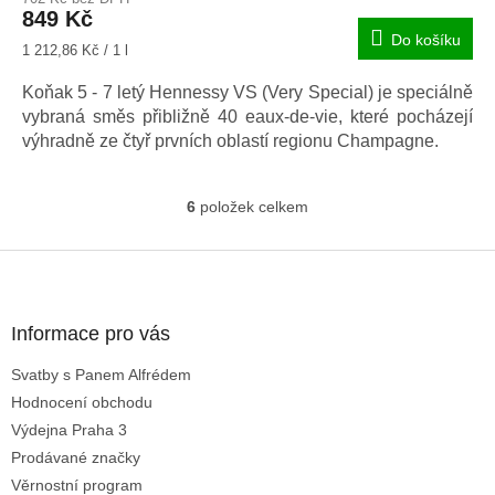
produktu
849 Kč
je
Do košíku
5,0
Měrná
1 212,86 Kč / 1 l
z
cena:
5
Koňak 5 - 7 letý Hennessy VS (Very Special) je speciálně
hvězdiček.
vybraná směs přibližně 40 eaux-de-vie, které pocházejí
výhradně ze čtyř prvních oblastí regionu Champagne.
6
položek celkem
O
v
l
Z
á
á
d
p
a
a
Informace pro vás
c
t
í
Svatby s Panem Alfrédem
í
p
Hodnocení obchodu
r
v
Výdejna Praha 3
k
Prodávané značky
y
Věrnostní program
v