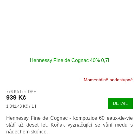
Hennessy Fine de Cognac 40% 0,7l
Momentálně nedostupné
Průměrné
hodnocení
776 Kč bez DPH
produktu
939 Kč
je
DETAIL
5,0
Měrná
1 341,43 Kč / 1 l
z
cena:
5
Hennessy Fine de Cognac - kompozice 60 eaux-de-vie
hvězdiček.
stáří až deset let. Koňak vyznačující se vůní medu s
nádechem skořice.