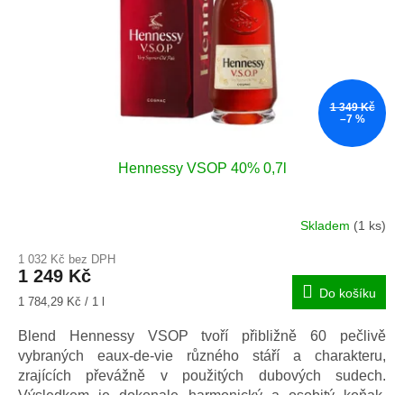
1 349 Kč
–7 %
Hennessy VSOP 40% 0,7l
Skladem
(1 ks)
Průměrné
hodnocení
1 032 Kč bez DPH
produktu
1 249 Kč
je
Do košíku
5,0
Měrná
1 784,29 Kč / 1 l
z
cena:
5
Blend Hennessy VSOP tvoří přibližně 60 pečlivě
hvězdiček.
vybraných eaux-de-vie různého stáří a charakteru,
zrajících převážně v použitých dubových sudech.
Výsledkem je dokonale harmonický a osobitý koňak,