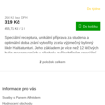
Do týdne
264 Kč bez DPH
319 Kč
Do košíku
Měrná
455,71 Kč / 1 l
cena:
Speciální receptura, unikátní příprava za studena a
optimální doba zrání vytvořily zcela výjimečný bylinný
likér Haltiatunturi. Jeho základem je více než 12 léčivých
bylin macerovaných v alkoholu zušlechtěném speciální
skandinávskou technologii.
2
položek celkem
O
v
l
Z
á
á
d
p
a
a
Informace pro vás
c
t
í
Svatby s Panem Alfrédem
í
p
Hodnocení obchodu
r