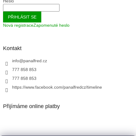
Heslo
PŘIHLÁSIT SE
Nová registrace
Zapomenuté heslo
Kontakt
info
@
panalfred.cz
777 858 853
777 858 853
https://www.facebook.com/panalfredcz/timeline
Přijímáme online platby