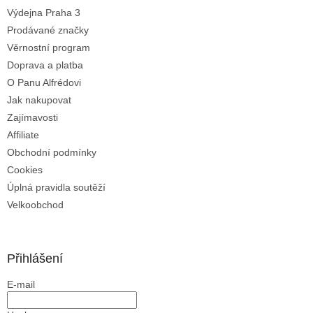
v
Výdejna Praha 3
k
Prodávané značky
y
Věrnostní program
v
ý
Doprava a platba
p
O Panu Alfrédovi
i
Jak nakupovat
s
u
Zajímavosti
Affiliate
Obchodní podmínky
Cookies
Úplná pravidla soutěží
Velkoobchod
Přihlášení
E-mail