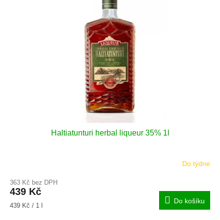
i
r
s
o
p
d
r
u
o
k
d
t
u
ů
k
t
ů
Haltiatunturi herbal liqueur 35% 1l
Do týdne
363 Kč bez DPH
439 Kč
Do košíku
Měrná
439 Kč / 1 l
cena: