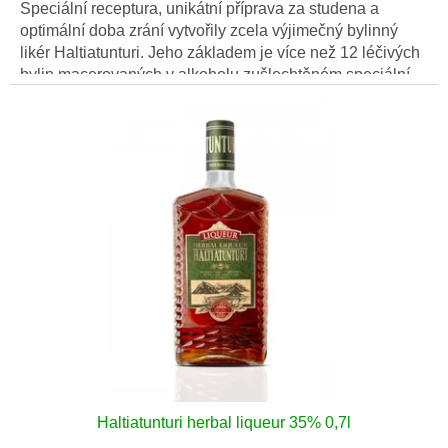
Speciální receptura, unikátní příprava za studena a
optimální doba zrání vytvořily zcela výjimečný bylinný
likér Haltiatunturi. Jeho základem je více než 12 léčivých
bylin macerovaných v alkoholu zušlechtěném speciální
skandinávskou technologii.
Haltiatunturi herbal liqueur 35% 0,7l