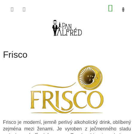
Přejít
NÁKU
na
obsah
KOŠÍK
Frisco
Frisco je moderní, jemně perlivý alkoholický drink, oblíbený
zejména mezi ženami. Je vyroben z ječmenného sladu