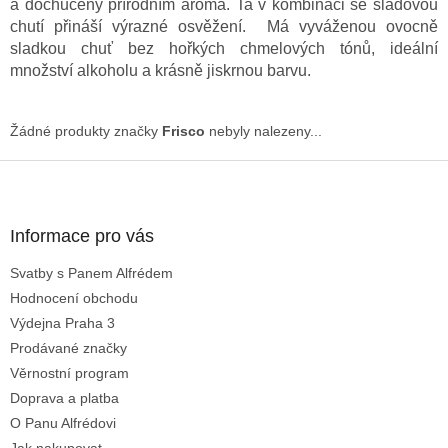
a dochucený přírodním aroma. Ta v kombinaci se sladovou
chutí přináší výrazné osvěžení. Má vyváženou ovocně
sladkou chuť bez hořkých chmelových tónů, ideální
množství alkoholu a krásně jiskrnou barvu.
Žádné produkty značky
Frisco
nebyly nalezeny...
Z
á
p
a
Informace pro vás
t
Svatby s Panem Alfrédem
í
Hodnocení obchodu
Výdejna Praha 3
Prodávané značky
Věrnostní program
Doprava a platba
O Panu Alfrédovi