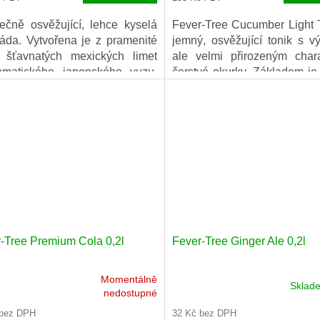
cena:
ečně osvěžující, lehce kyselá
Fever-Tree Cucumber Light T
áda. Vytvořena je z pramenité
jemný, osvěžující tonik s v
, šťavnatých mexických limet
ale velmi přirozeným char
omatického japonského yuzu.
čerstvé okurky. Základem je
kla pro spojení s vodkou či
vyvážená kombinace přír
lou, ale vychutnat si ji můžete
chininu z Konga a esencí l
otnou.
okurky, které toniku dodávaj
až zeleninový profil.
-Tree Premium Cola 0,2l
Fever-Tree Ginger Ale 0,2l
Momentálně
Skla
rné
nedostupné
cení
 bez DPH
32 Kč bez DPH
ktu