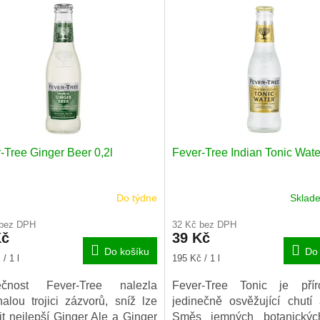
-Tree Ginger Beer 0,2l
Fever-Tree Indian Tonic Wate
Do týdne
Skla
rné
cení
 bez DPH
32 Kč bez DPH
ktu
Kč
39 Kč
Do košíku
Do 
Měrná
/ 1 l
195 Kč / 1 l
cena:
ečnost Fever-Tree nalezla
Fever-Tree Tonic je pří
iček.
alou trojici zázvorů, sníž lze
jedinečně osvěžující chutí 
it nejlepší Ginger Ale a Ginger
Směs jemných botanickýc