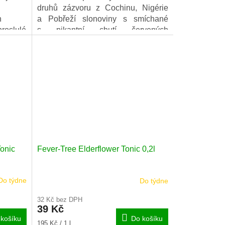
druhů zázvoru z Cochinu, Nigérie
h
a Pobřeží slonoviny s smíchané
proslulé
s pikantní chutí červených
enou
pomerančů z Itálie. Pomeranče
dodávají tomuto ochucenému
zázvorovému pivu jasnou a dobře
zakulacenou chuť se šťavnatým
závěrem, který přináší úžasnou
rovnováhu.
onic
Fever-Tree Elderflower Tonic 0,2l
Do týdne
Do týdne
32 Kč bez DPH
39 Kč
košíku
Do košíku
Měrná
195 Kč / 1 l