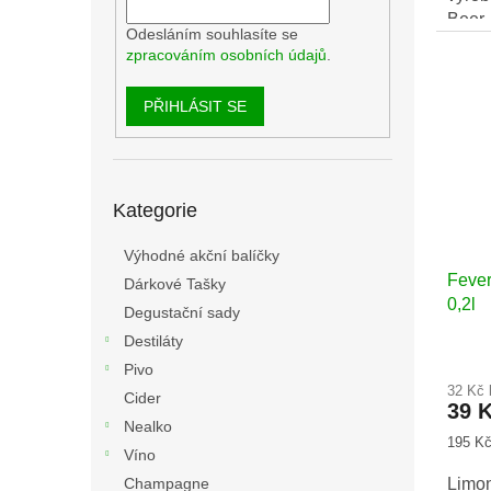
Beer.
Odesláním souhlasíte se
zpracováním osobních údajů
.
PŘIHLÁSIT SE
Přeskočit
Kategorie
kategorie
Výhodné akční balíčky
Fever
Dárkové Tašky
0,2l
Degustační sady
Destiláty
Pivo
32 Kč
Cider
39 
Nealko
Měrná
195 Kč 
Víno
cena:
Limo
Champagne