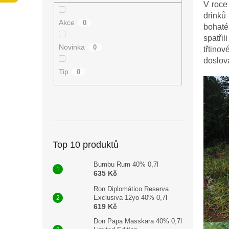
n
V roce
e
drinků
Akce
0
l
bohaté
spatři
Novinka
0
třtino
doslov
Tip
0
Top 10 produktů
Bumbu Rum 40% 0,7l
635 Kč
Ron Diplomático Reserva
Exclusiva 12yo 40% 0,7l
619 Kč
Don Papa Masskara 40% 0,7l