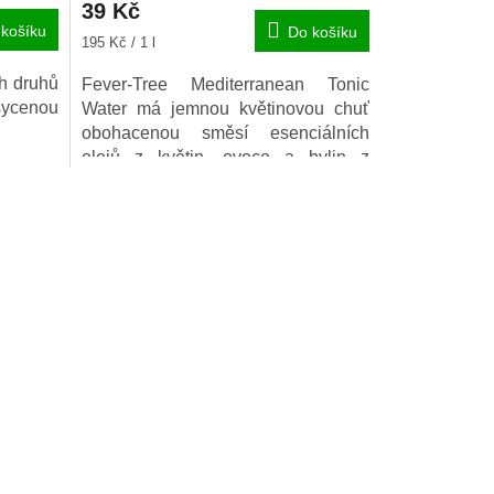
39 Kč
košíku
Do košíku
Měrná
195 Kč / 1 l
cena:
h druhů
Fever-Tree Mediterranean Tonic
ycenou
Water má jemnou květinovou chuť
obohacenou
směsí
esenciálních
olejů z květin, ovoce a bylin z
Provence a Sicílie. Jeho dokonalost
se projeví smícháním s kvalitním
ginem.