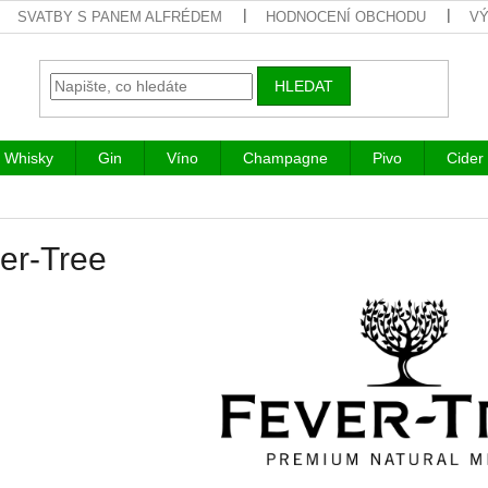
SVATBY S PANEM ALFRÉDEM
HODNOCENÍ OBCHODU
VÝ
HLEDAT
Whisky
Gin
Víno
Champagne
Pivo
Cider
er-Tree