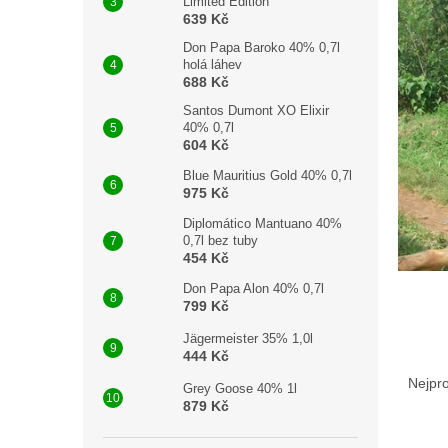
Limited Edition
639 Kč
Don Papa Baroko 40% 0,7l
holá láhev
688 Kč
Santos Dumont XO Elixir
40% 0,7l
604 Kč
Blue Mauritius Gold 40% 0,7l
975 Kč
Diplomático Mantuano 40%
0,7l bez tuby
454 Kč
Don Papa Alon 40% 0,7l
799 Kč
Jägermeister 35% 1,0l
444 Kč
Ř
a
Nejpr
Grey Goose 40% 1l
z
879 Kč
e
V
n