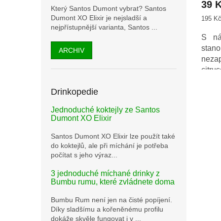
39 
je
Který Santos Dumont vybrat? Santos
5,0
Dumont XO Elixir je nejsladší a
Měrná
195 Kč 
z
cena:
nejpřístupnější varianta, Santos ...
5
S ná
hvězd
stan
ARCHIV
nez
citr
madag
Drinkopedie
kom
špič
Jednoduché koktejly ze Santos
whis
Dumont XO Elixir
kůrou
Vaše
Santos Dumont XO Elixir lze použít také
sladk
do koktejlů, ale při míchání je potřeba
počítat s jeho výraz...
3 jednoduché míchané drinky z
Bumbu rumu, které zvládnete doma
Bumbu Rum není jen na čisté popíjení.
Díky sladšímu a kořeněnému profilu
dokáže skvěle fungovat i v ...