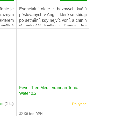
cena:
onic je
Esenciální oleje z bezových květů
ýrazným
pěstovaných v Anglii, které se sbírají
akterem
po setmění, kdy nejvíc voní, a chinin
 pečlivě
té nejvyšší kvality z Konga. Jde
odního
o delikátní květinovou variaci na
isované
klasický Indian Tonic. Lehce
í svěží,
nasládlé tóny bezových květů jsou
vyváženy jemnou hořkostí chininu.
Fever-Tree Mediterranean Tonic
Water 0,2l
dem
(2 ks)
Do týdne
32 Kč bez DPH