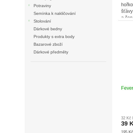
hořko
Potraviny
šťáv
Semínka k nakličování
a čer
Stolování
Dárkové bedny
Produkty s extra body
Bazarové zboží
Dárkové předměty
Fever
32 Kč
39 
Měrná
195 Kč 