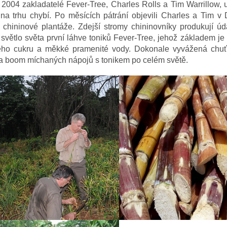
 2004 zakladatelé Fever-Tree, Charles Rolls a Tim Warrillow, us
 na trhu chybí. Po měsících pátrání objevili Charles a Tim v
 chininové plantáže. Zdejší stromy chininovníky produkují úd
li světlo světa první láhve toniků Fever-Tree, jehož základem j
vého cukru a měkké pramenité vody. Dokonale vyvážená chuť 
a boom míchaných nápojů s tonikem po celém světě.