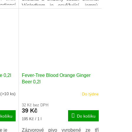
ediencí
Výsledkem je osvěžující, jemný,
nčového
sladký tonik, ve kterém vynikají
menitou
ovocné tóny.
hininu z
e 0,2l
Fever-Tree Blood Orange Ginger
Beer 0,2l
m
(>10 ks)
Do týdne
32 Kč bez DPH
39 Kč
košíku
Do košíku
Měrná
195 Kč / 1 l
cena:
e je
Zázvorové pivo vyrobené ze tří