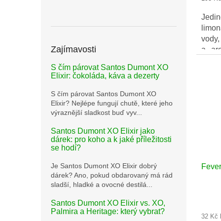
cena:
Jedin
limon
vody
Zajímavosti
a ar
Vzni
S čím párovat Santos Dumont XO
tequi
Elixir: čokoláda, káva a dezerty
i sam
S čím párovat Santos Dumont XO
Elixir? Nejlépe fungují chutě, které jeho
výraznější sladkost buď vyv...
Santos Dumont XO Elixir jako
dárek: pro koho a k jaké příležitosti
se hodí?
Je Santos Dumont XO Elixir dobrý
Fever
dárek? Ano, pokud obdarovaný má rád
sladší, hladké a ovocné destilá...
Průmě
Santos Dumont XO Elixir vs. XO,
hodno
Palmira a Heritage: který vybrat?
32 Kč
produ