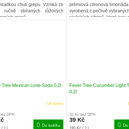
sladkou chutí grepu. Vzniká ze
prémiová citronová limonáda
y ručně sbíraných růžových
vyrobená z pečlivě vybranýc
vených grepů.
sicilských citronů, které jsou 
svou intenzivní vůní a vyváž
kyselinkou.
-Tree Mexican Lime Soda 0,2l
Fever-Tree Cucumber Light T
0,2l
Do týdne
 bez DPH
32 Kč bez DPH
Kč
39 Kč
Do košíku
Do 
Měrná
/ 1 l
195 Kč / 1 l