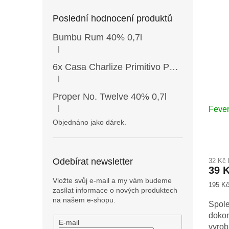
ý
í
Poslední hodnocení produktů
p
p
i
r
Bumbu Rum 40% 0,7l
s
o
|
Hodnocení produktu je 5 z 5 hvězdiček.
p
d
r
u
6x Casa Charlize Primitivo Puglia IGT 13,5% 0,75l
o
k
|
Hodnocení produktu je 4 z 5 hvězdiček.
d
t
Proper No. Twelve 40% 0,7l
u
ů
|
Fever
k
Hodnocení produktu je 5 z 5 hvězdiček.
t
Objednáno jako dárek.
ů
Průmě
hodno
Odebírat newsletter
32 Kč
produ
39 
je
Vložte svůj e-mail a my vám budeme
5,0
Měrná
195 Kč 
zasílat informace o nových produktech
z
cena:
na našem e-shopu.
5
Spol
hvězd
dokon
E-mail
vyrob