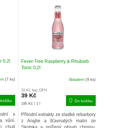
r 0,2l
Fever-Tree Raspberry & Rhubarb
Tonic 0,2l
dem
(7 ks)
Skladem
(9 ks)
32 Kč bez DPH
39 Kč
košíku
Do košíku
Měrná
195 Kč / 1 l
cena:
rodní s
Přírodní extrakty ze sladké rebarbory
a vůní.
z Anglie a šťavnatých malin ze
h chutí
Skotska a snížený obsah chininu.