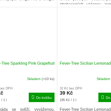
obohacených vzácnou ingr
ručně lisovaného pomera
oleje z Tanzanie, s pra
vodou a nejvyšší kvalitou c
Konga.
-Tree Sparkling Pink Grapefruit
Fever-Tree Sicilian Lemonad
Skladem
(>10 ks)
Sklade
 bez DPH
32 Kč bez DPH
Kč
39 Kč
Do košíku
Do 
Měrná
/ 1 l
195 Kč / 1 l
cena:
náda se svěží, vyváženou,
Fever-Tree Sicilian Lemonad